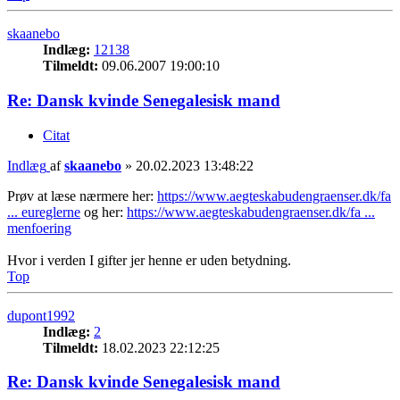
skaanebo
Indlæg:
12138
Tilmeldt:
09.06.2007 19:00:10
Re: Dansk kvinde Senegalesisk mand
Citat
Indlæg
af
skaanebo
»
20.02.2023 13:48:22
Prøv at læse nærmere her:
https://www.aegteskabudengraenser.dk/fa
... eureglerne
og her:
https://www.aegteskabudengraenser.dk/fa ...
menfoering
Hvor i verden I gifter jer henne er uden betydning.
Top
dupont1992
Indlæg:
2
Tilmeldt:
18.02.2023 22:12:25
Re: Dansk kvinde Senegalesisk mand