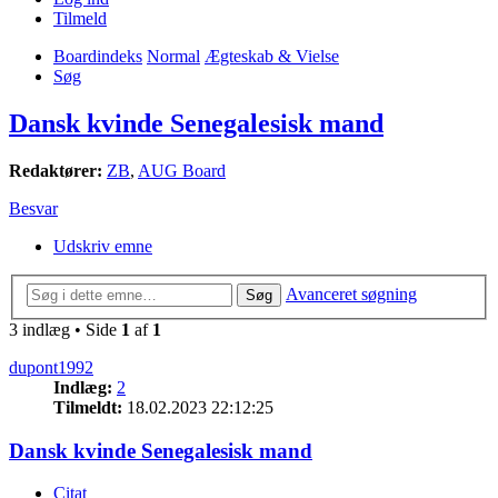
Tilmeld
Boardindeks
Normal
Ægteskab & Vielse
Søg
Dansk kvinde Senegalesisk mand
Redaktører:
ZB
,
AUG Board
Besvar
Udskriv emne
Avanceret søgning
Søg
3 indlæg • Side
1
af
1
dupont1992
Indlæg:
2
Tilmeldt:
18.02.2023 22:12:25
Dansk kvinde Senegalesisk mand
Citat