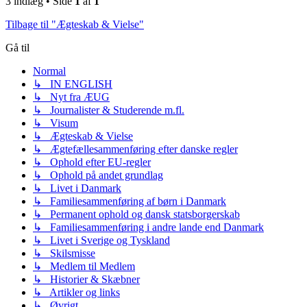
3 indlæg • Side
1
af
1
Tilbage til "Ægteskab & Vielse"
Gå til
Normal
↳ IN ENGLISH
↳ Nyt fra ÆUG
↳ Journalister & Studerende m.fl.
↳ Visum
↳ Ægteskab & Vielse
↳ Ægtefællesammenføring efter danske regler
↳ Ophold efter EU-regler
↳ Ophold på andet grundlag
↳ Livet i Danmark
↳ Familiesammenføring af børn i Danmark
↳ Permanent ophold og dansk statsborgerskab
↳ Familiesammenføring i andre lande end Danmark
↳ Livet i Sverige og Tyskland
↳ Skilsmisse
↳ Medlem til Medlem
↳ Historier & Skæbner
↳ Artikler og links
↳ Øvrigt