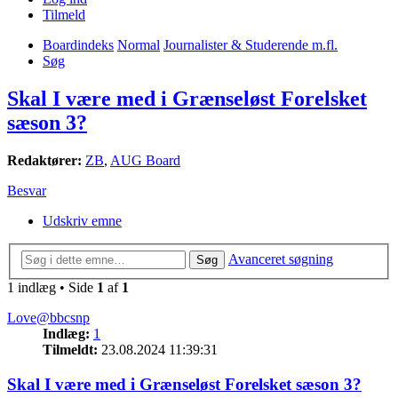
Tilmeld
Boardindeks
Normal
Journalister & Studerende m.fl.
Søg
Skal I være med i Grænseløst Forelsket
sæson 3?
Redaktører:
ZB
,
AUG Board
Besvar
Udskriv emne
Avanceret søgning
Søg
1 indlæg • Side
1
af
1
Love@bbcsnp
Indlæg:
1
Tilmeldt:
23.08.2024 11:39:31
Skal I være med i Grænseløst Forelsket sæson 3?