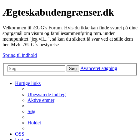
Ægteskabudengrænser.dk
Velkommen til ÆUG's Forum. Hvis du ikke kan finde svaret på dine
spørgsmål om visum og familiesammenføring mm. under
menupunktet "jeg vil...", så kan du sikkert få svar ved at stille dem
her. Mvh. ÆUG`s bestyrelse
Spring til indhold
Avanceret søgning
Søg
Hurtige links
Ubesvarede indlæg
Aktive emner
Søg
Holdet
OSS
Log ind