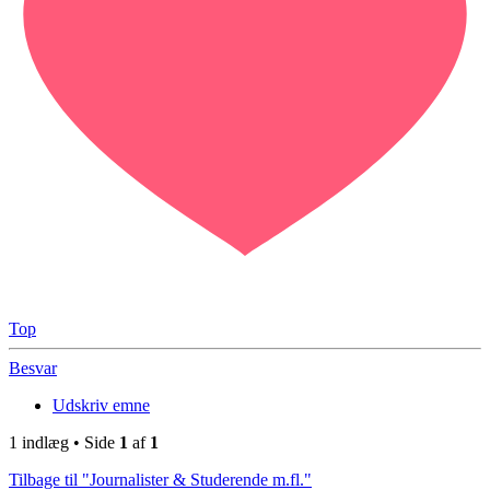
Top
Besvar
Udskriv emne
1 indlæg • Side
1
af
1
Tilbage til "Journalister & Studerende m.fl."