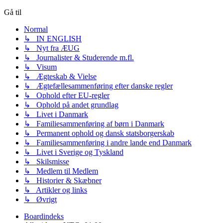
Gå til
Normal
↳ IN ENGLISH
↳ Nyt fra ÆUG
↳ Journalister & Studerende m.fl.
↳ Visum
↳ Ægteskab & Vielse
↳ Ægtefællesammenføring efter danske regler
↳ Ophold efter EU-regler
↳ Ophold på andet grundlag
↳ Livet i Danmark
↳ Familiesammenføring af børn i Danmark
↳ Permanent ophold og dansk statsborgerskab
↳ Familiesammenføring i andre lande end Danmark
↳ Livet i Sverige og Tyskland
↳ Skilsmisse
↳ Medlem til Medlem
↳ Historier & Skæbner
↳ Artikler og links
↳ Øvrigt
Boardindeks