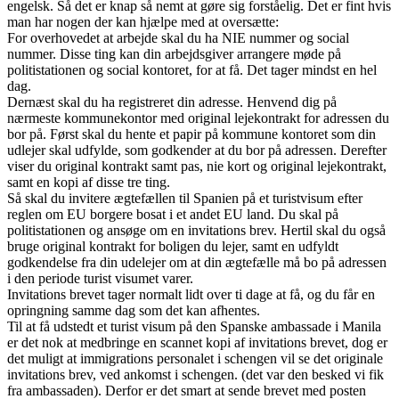
engelsk. Så det er knap så nemt at gøre sig forståelig. Det er fint hvis
man har nogen der kan hjælpe med at oversætte:
For overhovedet at arbejde skal du ha NIE nummer og social
nummer. Disse ting kan din arbejdsgiver arrangere møde på
politistationen og social kontoret, for at få. Det tager mindst en hel
dag.
Dernæst skal du ha registreret din adresse. Henvend dig på
nærmeste kommunekontor med original lejekontrakt for adressen du
bor på. Først skal du hente et papir på kommune kontoret som din
udlejer skal udfylde, som godkender at du bor på adressen. Derefter
viser du original kontrakt samt pas, nie kort og original lejekontrakt,
samt en kopi af disse tre ting.
Så skal du invitere ægtefællen til Spanien på et turistvisum efter
reglen om EU borgere bosat i et andet EU land. Du skal på
politistationen og ansøge om en invitations brev. Hertil skal du også
bruge original kontrakt for boligen du lejer, samt en udfyldt
godkendelse fra din udelejer om at din ægtefælle må bo på adressen
i den periode turist visumet varer.
Invitations brevet tager normalt lidt over ti dage at få, og du får en
opringning samme dag som det kan afhentes.
Til at få udstedt et turist visum på den Spanske ambassade i Manila
er det nok at medbringe en scannet kopi af invitations brevet, dog er
det muligt at immigrations personalet i schengen vil se det originale
invitations brev, ved ankomst i schengen. (det var den besked vi fik
fra ambassaden). Derfor er det smart at sende brevet med posten