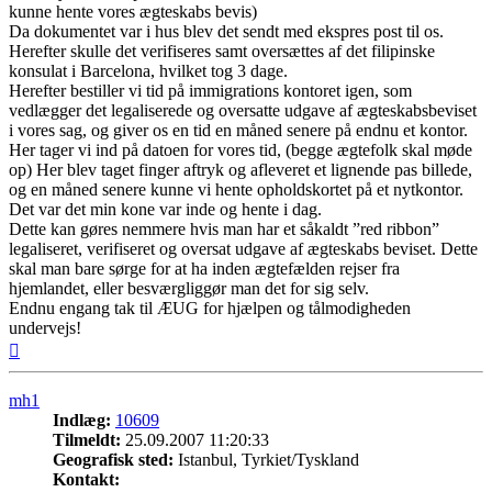
kunne hente vores ægteskabs bevis)
Da dokumentet var i hus blev det sendt med ekspres post til os.
Herefter skulle det verifiseres samt oversættes af det filipinske
konsulat i Barcelona, hvilket tog 3 dage.
Herefter bestiller vi tid på immigrations kontoret igen, som
vedlægger det legaliserede og oversatte udgave af ægteskabsbeviset
i vores sag, og giver os en tid en måned senere på endnu et kontor.
Her tager vi ind på datoen for vores tid, (begge ægtefolk skal møde
op) Her blev taget finger aftryk og afleveret et lignende pas billede,
og en måned senere kunne vi hente opholdskortet på et nytkontor.
Det var det min kone var inde og hente i dag.
Dette kan gøres nemmere hvis man har et såkaldt ”red ribbon”
legaliseret, verifiseret og oversat udgave af ægteskabs beviset. Dette
skal man bare sørge for at ha inden ægtefælden rejser fra
hjemlandet, eller besværgliggør man det for sig selv.
Endnu engang tak til ÆUG for hjælpen og tålmodigheden
undervejs!
Top
mh1
Indlæg:
10609
Tilmeldt:
25.09.2007 11:20:33
Geografisk sted:
Istanbul, Tyrkiet/Tyskland
Kontakt: