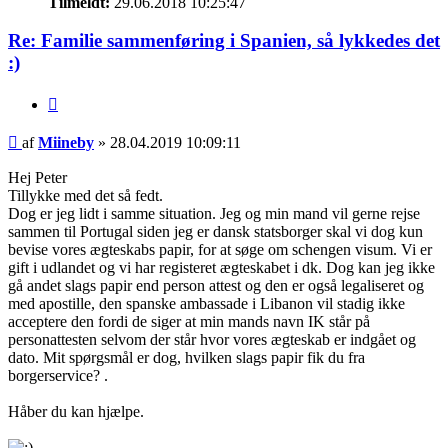
Tilmeldt:
29.06.2018 10:25:47
Re: Familie sammenføring i Spanien, så lykkedes det
:)
Citat
Indlæg
af
Miineby
»
28.04.2019 10:09:11
Hej Peter
Tillykke med det så fedt.
Dog er jeg lidt i samme situation. Jeg og min mand vil gerne rejse
sammen til Portugal siden jeg er dansk statsborger skal vi dog kun
bevise vores ægteskabs papir, for at søge om schengen visum. Vi er
gift i udlandet og vi har registeret ægteskabet i dk. Dog kan jeg ikke
gå andet slags papir end person attest og den er også legaliseret og
med apostille, den spanske ambassade i Libanon vil stadig ikke
acceptere den fordi de siger at min mands navn IK står på
personattesten selvom der står hvor vores ægteskab er indgået og
dato. Mit spørgsmål er dog, hvilken slags papir fik du fra
borgerservice? .
Håber du kan hjælpe.