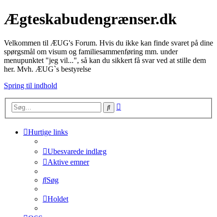
Ægteskabudengrænser.dk
Velkommen til ÆUG's Forum. Hvis du ikke kan finde svaret på dine
spørgsmål om visum og familiesammenføring mm. under
menupunktet "jeg vil...", så kan du sikkert få svar ved at stille dem
her. Mvh. ÆUG`s bestyrelse
Spring til indhold
Avanceret
Søg
søgning
Hurtige links
Ubesvarede indlæg
Aktive emner
Søg
Holdet