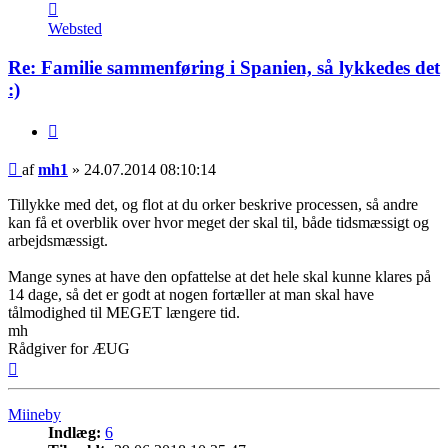
Kontakt
mh1
Websted
Re: Familie sammenføring i Spanien, så lykkedes det
:)
Citat
Indlæg
af
mh1
»
24.07.2014 08:10:14
Tillykke med det, og flot at du orker beskrive processen, så andre
kan få et overblik over hvor meget der skal til, både tidsmæssigt og
arbejdsmæssigt.
Mange synes at have den opfattelse at det hele skal kunne klares på
14 dage, så det er godt at nogen fortæller at man skal have
tålmodighed til MEGET længere tid.
mh
Rådgiver for ÆUG
Top
Miineby
Indlæg:
6