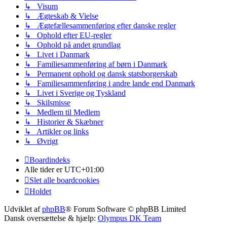
↳ Visum
↳ Ægteskab & Vielse
↳ Ægtefællesammenføring efter danske regler
↳ Ophold efter EU-regler
↳ Ophold på andet grundlag
↳ Livet i Danmark
↳ Familiesammenføring af børn i Danmark
↳ Permanent ophold og dansk statsborgerskab
↳ Familiesammenføring i andre lande end Danmark
↳ Livet i Sverige og Tyskland
↳ Skilsmisse
↳ Medlem til Medlem
↳ Historier & Skæbner
↳ Artikler og links
↳ Øvrigt
Boardindeks
Alle tider er
UTC+01:00
Slet alle boardcookies
Holdet
Udviklet af
phpBB
® Forum Software © phpBB Limited
Dansk oversættelse & hjælp:
Olympus DK Team