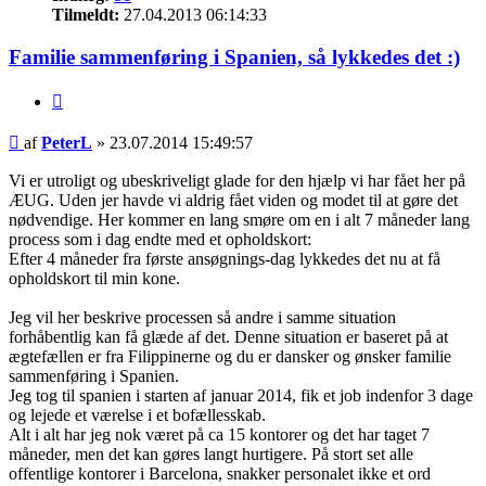
Tilmeldt:
27.04.2013 06:14:33
Familie sammenføring i Spanien, så lykkedes det :)
Citat
Indlæg
af
PeterL
»
23.07.2014 15:49:57
Vi er utroligt og ubeskriveligt glade for den hjælp vi har fået her på
ÆUG. Uden jer havde vi aldrig fået viden og modet til at gøre det
nødvendige. Her kommer en lang smøre om en i alt 7 måneder lang
process som i dag endte med et opholdskort:
Efter 4 måneder fra første ansøgnings-dag lykkedes det nu at få
opholdskort til min kone.
Jeg vil her beskrive processen så andre i samme situation
forhåbentlig kan få glæde af det. Denne situation er baseret på at
ægtefællen er fra Filippinerne og du er dansker og ønsker familie
sammenføring i Spanien.
Jeg tog til spanien i starten af januar 2014, fik et job indenfor 3 dage
og lejede et værelse i et bofællesskab.
Alt i alt har jeg nok været på ca 15 kontorer og det har taget 7
måneder, men det kan gøres langt hurtigere. På stort set alle
offentlige kontorer i Barcelona, snakker personalet ikke et ord