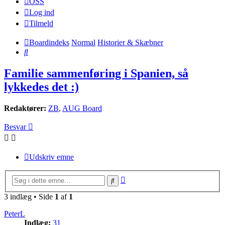
OSS
Log ind
Tilmeld
Boardindeks
Normal
Historier & Skæbner
Søg
Familie sammenføring i Spanien, så
lykkedes det :)
Redaktører:
ZB
,
AUG Board
Besvar
Udskriv emne
Avanceret
Søg
søgning
3 indlæg • Side
1
af
1
PeterL
Indlæg:
31