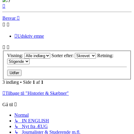
Top
Besvar
Udskriv emne
Visning:
Sorter efter:
Retning:
3 indlæg • Side
1
af
1
Tilbage til "Historier & Skæbner"
Gå til
Normal
↳ IN ENGLISH
↳ Nyt fra ÆUG
↳ Journalister & Studerende m.fl.