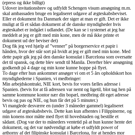
(epress og ikke billigt)
Udover invitationsbrev og udfyldt Schengen visum ansøgning m.m.
skal ambassaden bruge en legaliseret udgave af ægteskabsbeviset.
Eller et dokument fra Danmark der siger at man er gift. Det er ikke
muligt at få et sådan dokument af de danske myndigheder hvis
ægteskabet er indgået i udlandet. (De kan se i systemet at jeg har
meddelt at jeg er gift med min kone, men de må ikke printe et
dokument ud der beviser det)
Dog fik jeg ved hjælp af ”venner” på borgerservice et papir i
hånden, hvor der står sort på hvidt at jeg er gift med min kone. Med
dette papir gik jeg på den danske konsulat i Barcelona som oversatte
det til spansk, og dette blev sendt til Manila. Derefter blev ansøgning
godkendt på 4 dage og min kone kunne hoppe på flyet.
To dage efter hun ankommer ansøger vi om et 5 års opholdskort hos
myndighederne i Spanien, vi medbringer:
Min arbejdskontrakt, NIE kort, bevis for vores fælles adresse i
Spanien. (bevis for at få adressen var nemt og ligetil, blot tag hen på
samme kommune kontor nær din bopæl, medbring dit eget adresse
bevis og pas og NIE, og hun får det på 5 minuter.)
Vi manglede desværre en (under 3 måneder gammel) legaliseret
udgave af ægteskabsbevis. Dette kan kun afhentes i Filippinerne, og
min konens mor måtte med flyet til hovedstaden og bestille et
sådant. (Dog var der to måneders ventetid på at hun kunne hente det
dokument, og det var nødvendigt at købe et udfyldt power of
arthorny af det filipinske konsulat i Barcelona, for at hendes mor