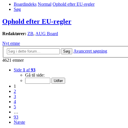
Boardindeks
Normal
Ophold efter EU-regler
Søg
Ophold efter EU-regler
Redaktører:
ZB
,
AUG Board
Nyt emne
Avanceret søgning
Søg
4621 emner
Side
1
af
93
Gå til side:
1
2
3
4
5
…
93
Næste