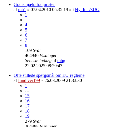
Gratis hjælp fra jurister
af
mh1
» 07.04.2010 05:35:19 » i
Nyt fra ÆUG
1
…
4
5
6
7
8
109
Svar
464946
Visninger
Seneste indlæg
af
mhg
22.02.2025 08:20:43
Ofte stillede spørgsmål om EU-reglerne
af
fundiver199
» 26.08.2009 21:33:30
1
…
15
16
17
18
19
279
Svar
204488
Visninger