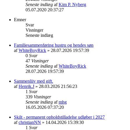
Seneste indlæg
af
Kim P. Nyberg
05.07.2020 20:37:27
Emner
Svar
Visninger
Seneste indlæg
Familiesammenføring hustru og hendes søn
af
WhiteBoyRick
» 28.07.2026 19:57:39
0
Svar
47
Visninger
Seneste indlæg
af
WhiteBoyRick
28.07.2026 19:57:39
Sammenliiv med gift.
af
Henrik.J
» 28.03.2026 21:56:23
1
Svar
339
Visninger
Seneste indlæg
af
mhg
16.05.2026 07:37:20
Skilt - permanent opholdstilladelse udløber i 2027
af
christianNN
» 14.04.2026 15:39:30
1
Svar