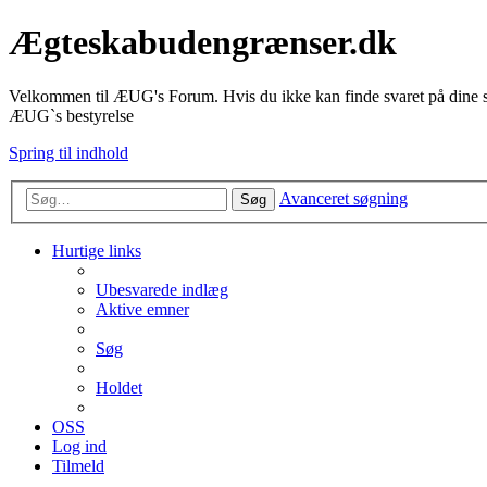
Ægteskabudengrænser.dk
Velkommen til ÆUG's Forum. Hvis du ikke kan finde svaret på dine sp
ÆUG`s bestyrelse
Spring til indhold
Avanceret søgning
Søg
Hurtige links
Ubesvarede indlæg
Aktive emner
Søg
Holdet
OSS
Log ind
Tilmeld