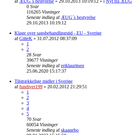
af
ÆUG´s bestyrelse
» 29.10.2013 10:19:12 » i
Nyt fra ÆUG
0
Svar
116265
Visninger
Seneste indlæg
af
ÆUG´s bestyrelse
29.10.2013 10:19:12
Klage over sagsbehandlingstid - EU - Sverige
af
GitteK
» 31.07.2012 08:37:09
1
2
28
Svar
39677
Visninger
Seneste indlæg
af
eriklauritsen
25.06.2020 15:17:37
Tilstrækkelige midler i Sverige
af
fundiver199
» 20.02.2012 21:29:51
1
2
3
4
5
70
Svar
60054
Visninger
Seneste indlæg
af
skaanebo