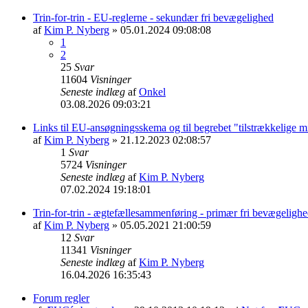
Trin-for-trin - EU-reglerne - sekundær fri bevægelighed
af
Kim P. Nyberg
» 05.01.2024 09:08:08
1
2
25
Svar
11604
Visninger
Seneste indlæg
af
Onkel
03.08.2026 09:03:21
Links til EU-ansøgningsskema og til begrebet "tilstrækkelige m
af
Kim P. Nyberg
» 21.12.2023 02:08:57
1
Svar
5724
Visninger
Seneste indlæg
af
Kim P. Nyberg
07.02.2024 19:18:01
Trin-for-trin - ægtefællesammenføring - primær fri bevægeligh
af
Kim P. Nyberg
» 05.05.2021 21:00:59
12
Svar
11341
Visninger
Seneste indlæg
af
Kim P. Nyberg
16.04.2026 16:35:43
Forum regler