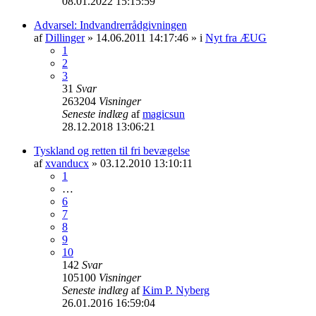
08.01.2022 15:15:59
Advarsel: Indvandrerrådgivningen
af
Dillinger
» 14.06.2011 14:17:46 » i
Nyt fra ÆUG
1
2
3
31
Svar
263204
Visninger
Seneste indlæg
af
magicsun
28.12.2018 13:06:21
Tyskland og retten til fri bevægelse
af
xvanducx
» 03.12.2010 13:10:11
1
…
6
7
8
9
10
142
Svar
105100
Visninger
Seneste indlæg
af
Kim P. Nyberg
26.01.2016 16:59:04