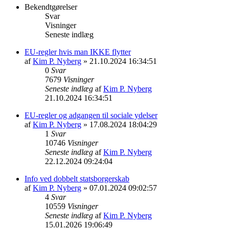
Bekendtgørelser
Svar
Visninger
Seneste indlæg
EU-regler hvis man IKKE flytter
af
Kim P. Nyberg
» 21.10.2024 16:34:51
0
Svar
7679
Visninger
Seneste indlæg
af
Kim P. Nyberg
21.10.2024 16:34:51
EU-regler og adgangen til sociale ydelser
af
Kim P. Nyberg
» 17.08.2024 18:04:29
1
Svar
10746
Visninger
Seneste indlæg
af
Kim P. Nyberg
22.12.2024 09:24:04
Info ved dobbelt statsborgerskab
af
Kim P. Nyberg
» 07.01.2024 09:02:57
4
Svar
10559
Visninger
Seneste indlæg
af
Kim P. Nyberg
15.01.2026 19:06:49