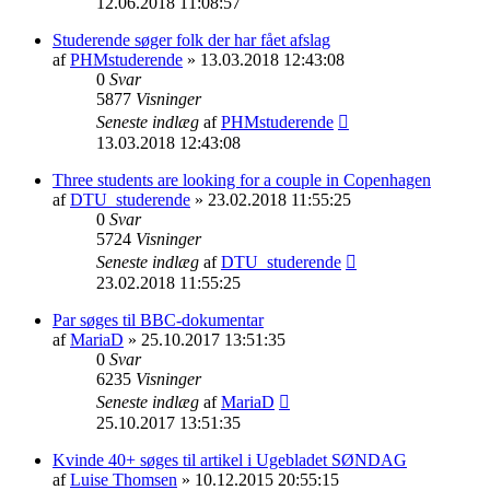
12.06.2018 11:08:57
Studerende søger folk der har fået afslag
af
PHMstuderende
» 13.03.2018 12:43:08
0
Svar
5877
Visninger
Seneste indlæg
af
PHMstuderende
13.03.2018 12:43:08
Three students are looking for a couple in Copenhagen
af
DTU_studerende
» 23.02.2018 11:55:25
0
Svar
5724
Visninger
Seneste indlæg
af
DTU_studerende
23.02.2018 11:55:25
Par søges til BBC-dokumentar
af
MariaD
» 25.10.2017 13:51:35
0
Svar
6235
Visninger
Seneste indlæg
af
MariaD
25.10.2017 13:51:35
Kvinde 40+ søges til artikel i Ugebladet SØNDAG
af
Luise Thomsen
» 10.12.2015 20:55:15