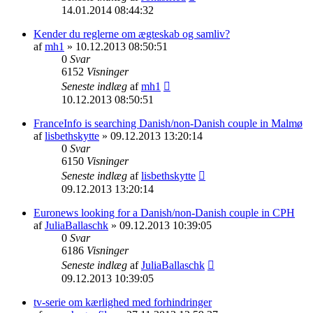
14.01.2014 08:44:32
Kender du reglerne om ægteskab og samliv?
af
mh1
» 10.12.2013 08:50:51
0
Svar
6152
Visninger
Seneste indlæg
af
mh1
10.12.2013 08:50:51
FranceInfo is searching Danish/non-Danish couple in Malmø
af
lisbethskytte
» 09.12.2013 13:20:14
0
Svar
6150
Visninger
Seneste indlæg
af
lisbethskytte
09.12.2013 13:20:14
Euronews looking for a Danish/non-Danish couple in CPH
af
JuliaBallaschk
» 09.12.2013 10:39:05
0
Svar
6186
Visninger
Seneste indlæg
af
JuliaBallaschk
09.12.2013 10:39:05
tv-serie om kærlighed med forhindringer