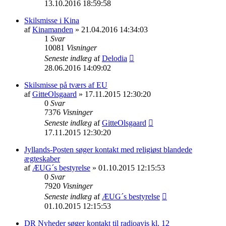
13.10.2016 18:59:58
Skilsmisse i Kina
af
Kinamanden
» 21.04.2016 14:34:03
1
Svar
10081
Visninger
Seneste indlæg
af
Delodia
28.06.2016 14:09:02
Skilsmisse på tværs af EU
af
GitteOlsgaard
» 17.11.2015 12:30:20
0
Svar
7376
Visninger
Seneste indlæg
af
GitteOlsgaard
17.11.2015 12:30:20
Jyllands-Posten søger kontakt med religiøst blandede
ægteskaber
af
ÆUG´s bestyrelse
» 01.10.2015 12:15:53
0
Svar
7920
Visninger
Seneste indlæg
af
ÆUG´s bestyrelse
01.10.2015 12:15:53
DR Nyheder søger kontakt til radioavis kl. 12