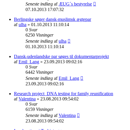
Seneste indlæg
af
ÆUG´s bestyrelse
07.10.2013 17:07:32
Berlingske søger dansk-muslimsk ægtepar
af
ulha
» 01.10.2013 11:10:14
0
Svar
6250
Visninger
Seneste indlæg
af
ulha
01.10.2013 11:10:14
Dansk-udenlandske par søges til dokumentarprojekt
af
Emil_Lang
» 23.09.2013 09:02:16
0
Svar
6442
Visninger
Seneste indlæg
af
Emil_Lang
23.09.2013 09:02:16
Research project_DNA testing for family reunification
af
Valentina
» 23.08.2013 09:54:02
0
Svar
6159
Visninger
Seneste indlæg
af
Valentina
23.08.2013 09:54:02