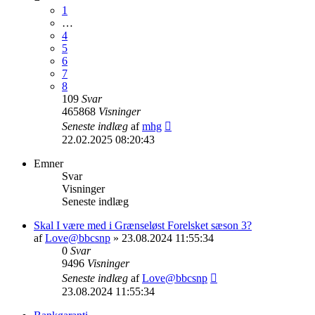
1
…
4
5
6
7
8
109
Svar
465868
Visninger
Seneste indlæg
af
mhg
22.02.2025 08:20:43
Emner
Svar
Visninger
Seneste indlæg
Skal I være med i Grænseløst Forelsket sæson 3?
af
Love@bbcsnp
» 23.08.2024 11:55:34
0
Svar
9496
Visninger
Seneste indlæg
af
Love@bbcsnp
23.08.2024 11:55:34