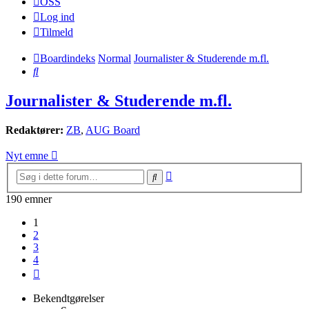
OSS
Log ind
Tilmeld
Boardindeks
Normal
Journalister & Studerende m.fl.
Søg
Journalister & Studerende m.fl.
Redaktører:
ZB
,
AUG Board
Nyt emne
Avanceret
Søg
søgning
190 emner
1
2
3
4
Næste
Bekendtgørelser