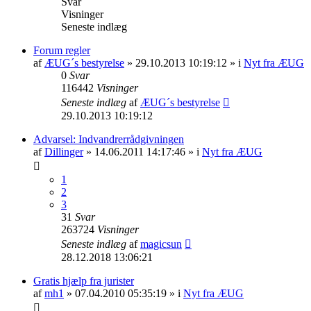
Svar
Visninger
Seneste indlæg
Forum regler
af
ÆUG´s bestyrelse
» 29.10.2013 10:19:12 » i
Nyt fra ÆUG
0
Svar
116442
Visninger
Seneste indlæg
af
ÆUG´s bestyrelse
29.10.2013 10:19:12
Advarsel: Indvandrerrådgivningen
af
Dillinger
» 14.06.2011 14:17:46 » i
Nyt fra ÆUG
1
2
3
31
Svar
263724
Visninger
Seneste indlæg
af
magicsun
28.12.2018 13:06:21
Gratis hjælp fra jurister
af
mh1
» 07.04.2010 05:35:19 » i
Nyt fra ÆUG