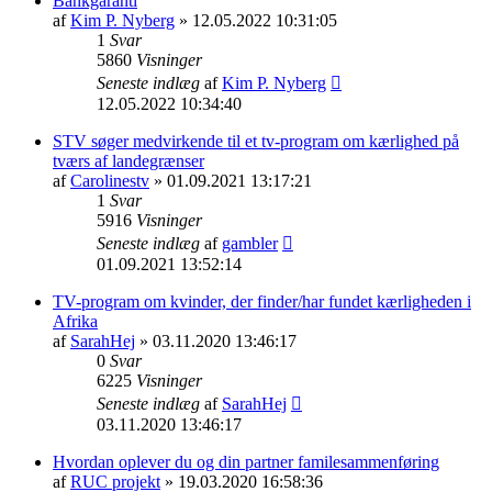
Bankgaranti
af
Kim P. Nyberg
» 12.05.2022 10:31:05
1
Svar
5860
Visninger
Seneste indlæg
af
Kim P. Nyberg
12.05.2022 10:34:40
STV søger medvirkende til et tv-program om kærlighed på
tværs af landegrænser
af
Carolinestv
» 01.09.2021 13:17:21
1
Svar
5916
Visninger
Seneste indlæg
af
gambler
01.09.2021 13:52:14
TV-program om kvinder, der finder/har fundet kærligheden i
Afrika
af
SarahHej
» 03.11.2020 13:46:17
0
Svar
6225
Visninger
Seneste indlæg
af
SarahHej
03.11.2020 13:46:17
Hvordan oplever du og din partner familesammenføring
af
RUC projekt
» 19.03.2020 16:58:36