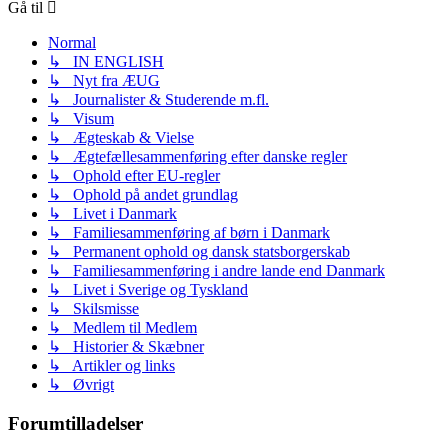
Gå til
Normal
↳ IN ENGLISH
↳ Nyt fra ÆUG
↳ Journalister & Studerende m.fl.
↳ Visum
↳ Ægteskab & Vielse
↳ Ægtefællesammenføring efter danske regler
↳ Ophold efter EU-regler
↳ Ophold på andet grundlag
↳ Livet i Danmark
↳ Familiesammenføring af børn i Danmark
↳ Permanent ophold og dansk statsborgerskab
↳ Familiesammenføring i andre lande end Danmark
↳ Livet i Sverige og Tyskland
↳ Skilsmisse
↳ Medlem til Medlem
↳ Historier & Skæbner
↳ Artikler og links
↳ Øvrigt
Forumtilladelser