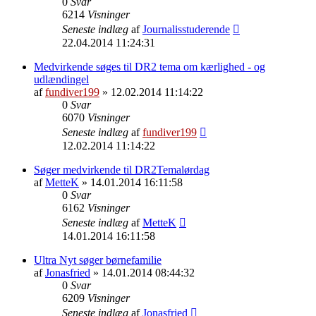
0
Svar
6214
Visninger
Seneste indlæg
af
Journalisstuderende
22.04.2014 11:24:31
Medvirkende søges til DR2 tema om kærlighed - og
udlændingel
af
fundiver199
» 12.02.2014 11:14:22
0
Svar
6070
Visninger
Seneste indlæg
af
fundiver199
12.02.2014 11:14:22
Søger medvirkende til DR2Temalørdag
af
MetteK
» 14.01.2014 16:11:58
0
Svar
6162
Visninger
Seneste indlæg
af
MetteK
14.01.2014 16:11:58
Ultra Nyt søger børnefamilie
af
Jonasfried
» 14.01.2014 08:44:32
0
Svar
6209
Visninger
Seneste indlæg
af
Jonasfried