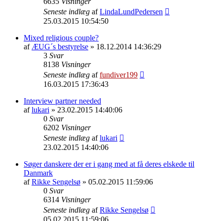
6635
Visninger
Seneste indlæg
af
LindaLundPedersen
25.03.2015 10:54:50
Mixed religious couple?
af
ÆUG´s bestyrelse
» 18.12.2014 14:36:29
3
Svar
8138
Visninger
Seneste indlæg
af
fundiver199
16.03.2015 17:36:43
Interview partner needed
af
lukari
» 23.02.2015 14:40:06
0
Svar
6202
Visninger
Seneste indlæg
af
lukari
23.02.2015 14:40:06
Søger danskere der er i gang med at få deres elskede til
Danmark
af
Rikke Sengelsø
» 05.02.2015 11:59:06
0
Svar
6314
Visninger
Seneste indlæg
af
Rikke Sengelsø
05.02.2015 11:59:06