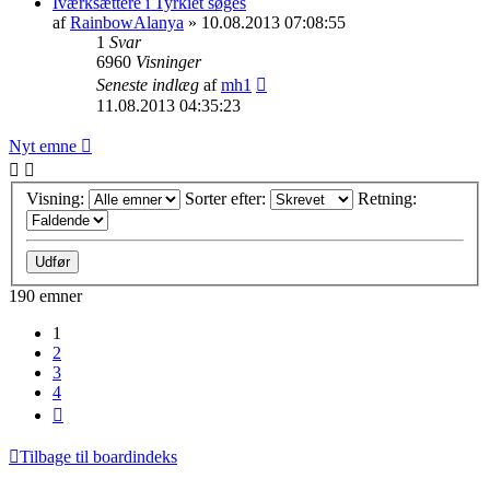
Iværksættere i Tyrkiet søges
af
RainbowAlanya
» 10.08.2013 07:08:55
1
Svar
6960
Visninger
Seneste indlæg
af
mh1
11.08.2013 04:35:23
Nyt emne
Visning:
Sorter efter:
Retning:
190 emner
1
2
3
4
Næste
Tilbage til boardindeks