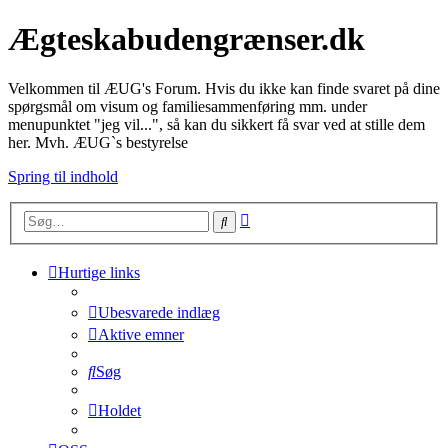
Ægteskabudengrænser.dk
Velkommen til ÆUG's Forum. Hvis du ikke kan finde svaret på dine
spørgsmål om visum og familiesammenføring mm. under
menupunktet "jeg vil...", så kan du sikkert få svar ved at stille dem
her. Mvh. ÆUG`s bestyrelse
Spring til indhold
Avanceret
Søg
søgning
Hurtige links
Ubesvarede indlæg
Aktive emner
Søg
Holdet