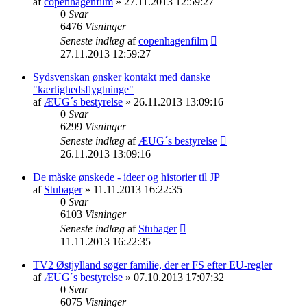
af
copenhagenfilm
» 27.11.2013 12:59:27
0
Svar
6476
Visninger
Seneste indlæg
af
copenhagenfilm
27.11.2013 12:59:27
Sydsvenskan ønsker kontakt med danske
"kærlighedsflygtninge"
af
ÆUG´s bestyrelse
» 26.11.2013 13:09:16
0
Svar
6299
Visninger
Seneste indlæg
af
ÆUG´s bestyrelse
26.11.2013 13:09:16
De måske ønskede - ideer og historier til JP
af
Stubager
» 11.11.2013 16:22:35
0
Svar
6103
Visninger
Seneste indlæg
af
Stubager
11.11.2013 16:22:35
TV2 Østjylland søger familie, der er FS efter EU-regler
af
ÆUG´s bestyrelse
» 07.10.2013 17:07:32
0
Svar
6075
Visninger