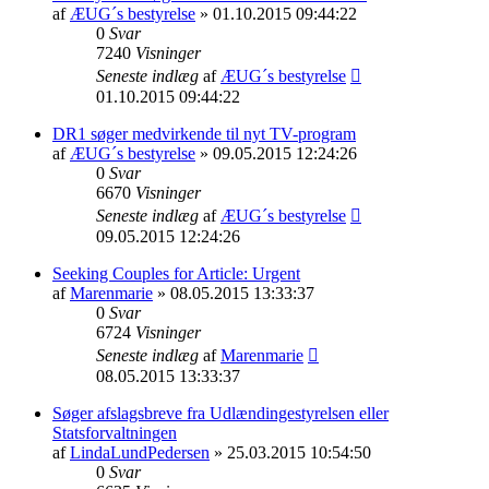
af
ÆUG´s bestyrelse
» 01.10.2015 09:44:22
0
Svar
7240
Visninger
Seneste indlæg
af
ÆUG´s bestyrelse
01.10.2015 09:44:22
DR1 søger medvirkende til nyt TV-program
af
ÆUG´s bestyrelse
» 09.05.2015 12:24:26
0
Svar
6670
Visninger
Seneste indlæg
af
ÆUG´s bestyrelse
09.05.2015 12:24:26
Seeking Couples for Article: Urgent
af
Marenmarie
» 08.05.2015 13:33:37
0
Svar
6724
Visninger
Seneste indlæg
af
Marenmarie
08.05.2015 13:33:37
Søger afslagsbreve fra Udlændingestyrelsen eller
Statsforvaltningen
af
LindaLundPedersen
» 25.03.2015 10:54:50
0
Svar