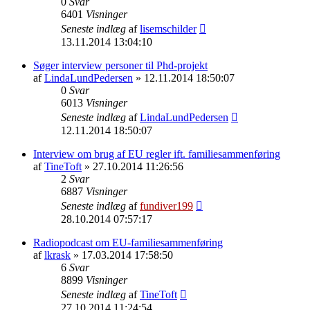
0
Svar
6401
Visninger
Seneste indlæg
af
lisemschilder
13.11.2014 13:04:10
Søger interview personer til Phd-projekt
af
LindaLundPedersen
» 12.11.2014 18:50:07
0
Svar
6013
Visninger
Seneste indlæg
af
LindaLundPedersen
12.11.2014 18:50:07
Interview om brug af EU regler ift. familiesammenføring
af
TineToft
» 27.10.2014 11:26:56
2
Svar
6887
Visninger
Seneste indlæg
af
fundiver199
28.10.2014 07:57:17
Radiopodcast om EU-familiesammenføring
af
lkrask
» 17.03.2014 17:58:50
6
Svar
8899
Visninger
Seneste indlæg
af
TineToft
27.10.2014 11:24:54