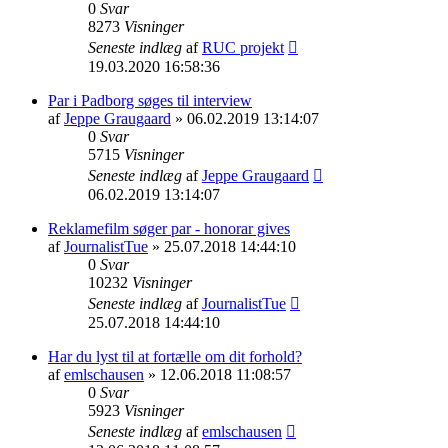
0
Svar
8273
Visninger
Seneste indlæg
af
RUC projekt
19.03.2020 16:58:36
Par i Padborg søges til interview
af
Jeppe Graugaard
» 06.02.2019 13:14:07
0
Svar
5715
Visninger
Seneste indlæg
af
Jeppe Graugaard
06.02.2019 13:14:07
Reklamefilm søger par - honorar gives
af
JournalistTue
» 25.07.2018 14:44:10
0
Svar
10232
Visninger
Seneste indlæg
af
JournalistTue
25.07.2018 14:44:10
Har du lyst til at fortælle om dit forhold?
af
emlschausen
» 12.06.2018 11:08:57
0
Svar
5923
Visninger
Seneste indlæg
af
emlschausen