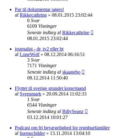
Par til dokumentar søges!
af
Rikkecathrine
» 08.01.2015 23:02:44
0
Svar
6109
Visninger
Seneste indlæg
af
Rikkecathrine
08.01.2015 23:02:44
journalist - dr, tv2 eller bt
af
LoneWolf
» 08.12.2014 06:16:51
3
Svar
7171
Visninger
Seneste indlæg
af
skaanebo
08.12.2014 11:50:40
Flyttet til sverige grundet kone/mand
af
Svensmark
» 20.09.2014 11:02:33
1
Svar
6544
Visninger
Seneste indlæg
af
BillySeanz
03.12.2014 10:01:27
Podcast om fri bevægelighed for regnbuefamilier
af
lisemschilder
» 13.11.2014 13:04:10