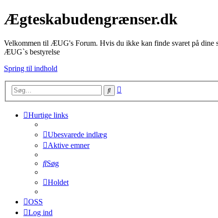
Ægteskabudengrænser.dk
Velkommen til ÆUG's Forum. Hvis du ikke kan finde svaret på dine sp
ÆUG`s bestyrelse
Spring til indhold
Avanceret
Søg
søgning
Hurtige links
Ubesvarede indlæg
Aktive emner
Søg
Holdet
OSS
Log ind