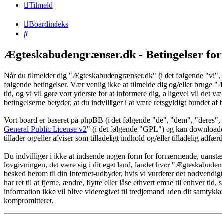
Tilmeld
Boardindeks
Søg
Ægteskabudengrænser.dk - Betingelser for
Når du tilmelder dig "Ægteskabudengrænser.dk" (i det følgende "vi", 
følgende betingelser. Vær venlig ikke at tilmelde dig og/eller bruge "
tid, og vi vil gøre vort yderste for at informere dig, alligevel vil de
betingelserne betyder, at du indvilliger i at være retsgyldigt bundet af 
Vort board er baseret på phpBB (i det følgende "de", "dem", "dere
General Public License v2
" (i det følgende "GPL") og kan download
tillader og/eller afviser som tilladeligt indhold og/eller tilladelig ad
Du indvilliger i ikke at indsende nogen form for fornærmende, uanstænd
lovgivningen, det være sig i dit eget land, landet hvor "Ægteskabudeng
besked herom til din Internet-udbyder, hvis vi vurderer det nødvendig
har ret til at fjerne, ændre, flytte eller låse ethvert emne til enhver t
information ikke vil blive videregivet til tredjemand uden dit samty
kompromitteret.