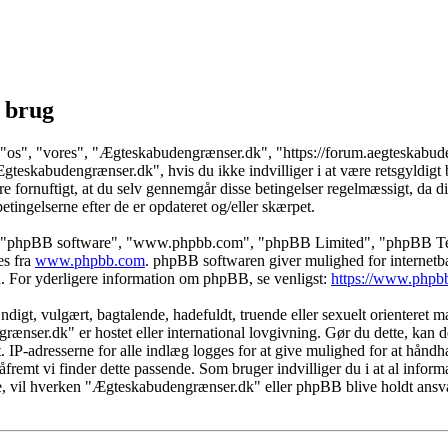
 brug
"os", "vores", "Ægteskabudengrænser.dk", "https://forum.aegteskabudeng
Ægteskabudengrænser.dk", hvis du ikke indvilliger i at være retsgyldigt b
t være fornuftigt, at du selv gennemgår disse betingelser regelmæssigt, d
betingelserne efter de er opdateret og/eller skærpet.
s", "phpBB software", "www.phpbb.com", "phpBB Limited", "phpBB Teams
es fra
www.phpbb.com
. phpBB softwaren giver mulighed for internetba
færd. For yderligere information om phpBB, se venligst:
https://www.phpb
igt, vulgært, bagtalende, hadefuldt, truende eller sexuelt orienteret mat
rænser.dk" er hostet eller international lovgivning. Gør du dette, kan 
t. IP-adresserne for alle indlæg logges for at give mulighed for at hånd
id, såfremt vi finder dette passende. Som bruger indvilliger du i at al info
kke, vil hverken "Ægteskabudengrænser.dk" eller phpBB blive holdt ansva