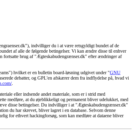
raenser.dk"), indvilliger du i at være retsgyldigt bundet af de
undet af alle de følgende betingelser. Vi kan ændre disse til enhver
a din fortsatte brug af "Ægteskabudengrænser.dk" efter ændringer af
") hvilket er en bulletin board-løsning udgivet under "
GNU
serede debatter, og GPL'en afskærer dem fra indflydelse på, hvad vi
b.com/
.
eriale eller indsende andet materiale, som er i strid med
dette medføre, at du øjeblikkeligt og permanent bliver udelukket, med
hæve disse betingelser. Du indvilliger i at "Ægteskabudengrænser.dk"
rmation du har skrevet, bliver lagret i en database. Selvom denne
rlig for ethvert hackingforsøg, som kan medføre at dataene bliver