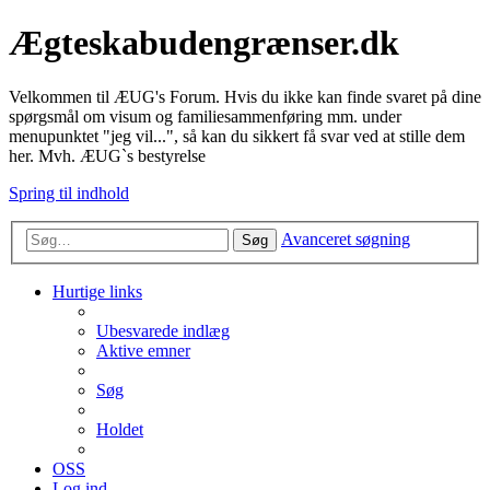
Ægteskabudengrænser.dk
Velkommen til ÆUG's Forum. Hvis du ikke kan finde svaret på dine
spørgsmål om visum og familiesammenføring mm. under
menupunktet "jeg vil...", så kan du sikkert få svar ved at stille dem
her. Mvh. ÆUG`s bestyrelse
Spring til indhold
Avanceret søgning
Søg
Hurtige links
Ubesvarede indlæg
Aktive emner
Søg
Holdet
OSS
Log ind