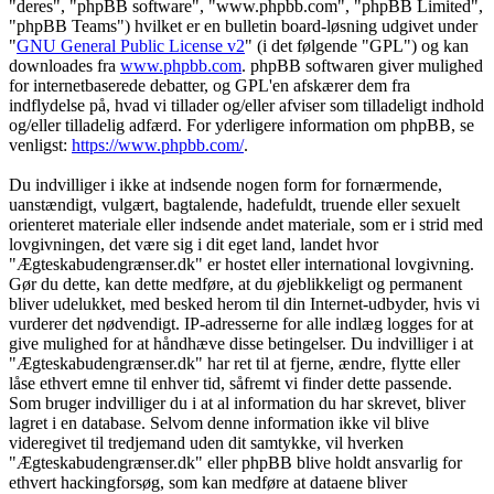
"deres", "phpBB software", "www.phpbb.com", "phpBB Limited",
"phpBB Teams") hvilket er en bulletin board-løsning udgivet under
"
GNU General Public License v2
" (i det følgende "GPL") og kan
downloades fra
www.phpbb.com
. phpBB softwaren giver mulighed
for internetbaserede debatter, og GPL'en afskærer dem fra
indflydelse på, hvad vi tillader og/eller afviser som tilladeligt indhold
og/eller tilladelig adfærd. For yderligere information om phpBB, se
venligst:
https://www.phpbb.com/
.
Du indvilliger i ikke at indsende nogen form for fornærmende,
uanstændigt, vulgært, bagtalende, hadefuldt, truende eller sexuelt
orienteret materiale eller indsende andet materiale, som er i strid med
lovgivningen, det være sig i dit eget land, landet hvor
"Ægteskabudengrænser.dk" er hostet eller international lovgivning.
Gør du dette, kan dette medføre, at du øjeblikkeligt og permanent
bliver udelukket, med besked herom til din Internet-udbyder, hvis vi
vurderer det nødvendigt. IP-adresserne for alle indlæg logges for at
give mulighed for at håndhæve disse betingelser. Du indvilliger i at
"Ægteskabudengrænser.dk" har ret til at fjerne, ændre, flytte eller
låse ethvert emne til enhver tid, såfremt vi finder dette passende.
Som bruger indvilliger du i at al information du har skrevet, bliver
lagret i en database. Selvom denne information ikke vil blive
videregivet til tredjemand uden dit samtykke, vil hverken
"Ægteskabudengrænser.dk" eller phpBB blive holdt ansvarlig for
ethvert hackingforsøg, som kan medføre at dataene bliver