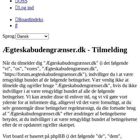
OSS
Log ind
Boardindeks
Søg
Sprog:
Ægteskabudengrænser.dk - Tilmelding
Når du tilmelder dig "Ægteskabudengrænser.dk" (i det følgende
"vi", "os", "vores", "Ægteskabudengrænser.dk",
"https://forum.aegteskabudengraenser.dk"), indvilliger du i at være
retsgyldigt bundet af de følgende betingelser. Vær venlig ikke at
tilmelde dig og/eller bruge "Ægteskabudengrænser.dk", hvis du ikke
indvilliger i at være retsgyldigt bundet af alle de følgende
betingelser. Vi kan ændre disse til enhver tid, og vi vil gøre vort
yderste for at informere dig, alligevel vil det være fornuftigt, at du
selv gennemgår disse betingelser regelmæssigt, da din fortsatte brug
af "Ægteskabudengrænser.dk" efter ændringer af betingelserne
betyder, at du indvilliger i at være retsgyldigt bundet af betingelserne
efter de er opdateret og/eller skærpet.
Vort board er baseret på phpBB (i det følgende "de", "dem",