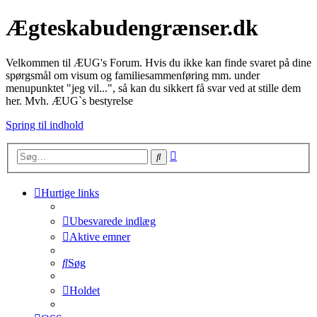
Ægteskabudengrænser.dk
Velkommen til ÆUG's Forum. Hvis du ikke kan finde svaret på dine
spørgsmål om visum og familiesammenføring mm. under
menupunktet "jeg vil...", så kan du sikkert få svar ved at stille dem
her. Mvh. ÆUG`s bestyrelse
Spring til indhold
Avanceret
Søg
søgning
Hurtige links
Ubesvarede indlæg
Aktive emner
Søg
Holdet