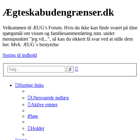
Ægteskabudengrænser.dk
Velkommen til ÆUG's Forum. Hvis du ikke kan finde svaret på dine
spørgsmål om visum og familiesammenføring mm. under
menupunktet "jeg vil...", så kan du sikkert få svar ved at stille dem
her. Mvh. ÆUG`s bestyrelse
Spring til indhold
Avanceret
Søg
søgning
Hurtige links
Ubesvarede indlæg
Aktive emner
Søg
Holdet