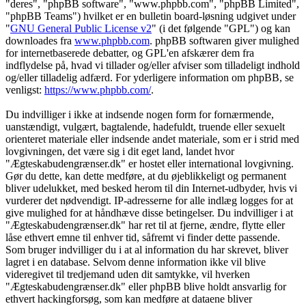
"deres", "phpBB software", "www.phpbb.com", "phpBB Limited",
"phpBB Teams") hvilket er en bulletin board-løsning udgivet under
"
GNU General Public License v2
" (i det følgende "GPL") og kan
downloades fra
www.phpbb.com
. phpBB softwaren giver mulighed
for internetbaserede debatter, og GPL'en afskærer dem fra
indflydelse på, hvad vi tillader og/eller afviser som tilladeligt indhold
og/eller tilladelig adfærd. For yderligere information om phpBB, se
venligst:
https://www.phpbb.com/
.
Du indvilliger i ikke at indsende nogen form for fornærmende,
uanstændigt, vulgært, bagtalende, hadefuldt, truende eller sexuelt
orienteret materiale eller indsende andet materiale, som er i strid med
lovgivningen, det være sig i dit eget land, landet hvor
"Ægteskabudengrænser.dk" er hostet eller international lovgivning.
Gør du dette, kan dette medføre, at du øjeblikkeligt og permanent
bliver udelukket, med besked herom til din Internet-udbyder, hvis vi
vurderer det nødvendigt. IP-adresserne for alle indlæg logges for at
give mulighed for at håndhæve disse betingelser. Du indvilliger i at
"Ægteskabudengrænser.dk" har ret til at fjerne, ændre, flytte eller
låse ethvert emne til enhver tid, såfremt vi finder dette passende.
Som bruger indvilliger du i at al information du har skrevet, bliver
lagret i en database. Selvom denne information ikke vil blive
videregivet til tredjemand uden dit samtykke, vil hverken
"Ægteskabudengrænser.dk" eller phpBB blive holdt ansvarlig for
ethvert hackingforsøg, som kan medføre at dataene bliver