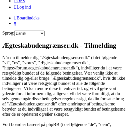
OSS
Log ind
Boardindeks
Søg
Sprog:
Ægteskabudengrænser.dk - Tilmelding
Når du tilmelder dig "Ægteskabudengrænser.dk" (i det følgende
"vi", "os", "vores", "Ægteskabudengrænser.dk",
"https://forum.aegteskabudengraenser.dk"), indvilliger du i at være
retsgyldigt bundet af de følgende betingelser. Vær venlig ikke at
tilmelde dig og/eller bruge "Ægteskabudengrænser.dk", hvis du ikke
indvilliger i at være retsgyldigt bundet af alle de følgende
betingelser. Vi kan ændre disse til enhver tid, og vi vil gøre vort
yderste for at informere dig, alligevel vil det være fornuftigt, at du
selv gennemgår disse betingelser regelmæssigt, da din fortsatte brug
af "Ægteskabudengrænser.dk" efter ændringer af betingelserne
betyder, at du indvilliger i at være retsgyldigt bundet af betingelserne
efter de er opdateret og/eller skærpet.
Vort board er baseret på phpBB (i det følgende "de", "dem",