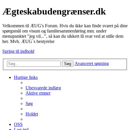
Ægteskabudengrænser.dk
Velkommen til ÆUG's Forum. Hvis du ikke kan finde svaret på dine
spørgsmål om visum og familiesammenføring mm. under
menupunktet "jeg vil...", så kan du sikkert få svar ved at stille dem
her. Mvh. ÆUG`s bestyrelse
Spring til indhold
Avanceret søgning
Søg
Hurtige links
Ubesvarede indlæg
Aktive emner
Søg
Holdet
OSS
Log ind