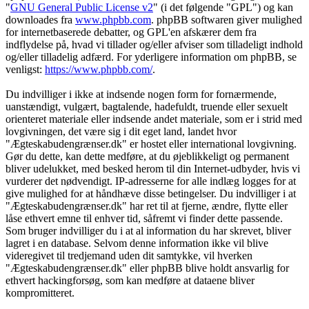
"
GNU General Public License v2
" (i det følgende "GPL") og kan
downloades fra
www.phpbb.com
. phpBB softwaren giver mulighed
for internetbaserede debatter, og GPL'en afskærer dem fra
indflydelse på, hvad vi tillader og/eller afviser som tilladeligt indhold
og/eller tilladelig adfærd. For yderligere information om phpBB, se
venligst:
https://www.phpbb.com/
.
Du indvilliger i ikke at indsende nogen form for fornærmende,
uanstændigt, vulgært, bagtalende, hadefuldt, truende eller sexuelt
orienteret materiale eller indsende andet materiale, som er i strid med
lovgivningen, det være sig i dit eget land, landet hvor
"Ægteskabudengrænser.dk" er hostet eller international lovgivning.
Gør du dette, kan dette medføre, at du øjeblikkeligt og permanent
bliver udelukket, med besked herom til din Internet-udbyder, hvis vi
vurderer det nødvendigt. IP-adresserne for alle indlæg logges for at
give mulighed for at håndhæve disse betingelser. Du indvilliger i at
"Ægteskabudengrænser.dk" har ret til at fjerne, ændre, flytte eller
låse ethvert emne til enhver tid, såfremt vi finder dette passende.
Som bruger indvilliger du i at al information du har skrevet, bliver
lagret i en database. Selvom denne information ikke vil blive
videregivet til tredjemand uden dit samtykke, vil hverken
"Ægteskabudengrænser.dk" eller phpBB blive holdt ansvarlig for
ethvert hackingforsøg, som kan medføre at dataene bliver
kompromitteret.