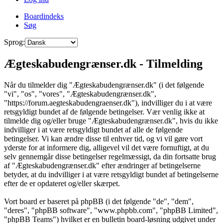
Boardindeks
Søg
Sprog:
Ægteskabudengrænser.dk - Tilmelding
Når du tilmelder dig "Ægteskabudengrænser.dk" (i det følgende
"vi", "os", "vores", "Ægteskabudengrænser.dk",
"https://forum.aegteskabudengraenser.dk"), indvilliger du i at være
retsgyldigt bundet af de følgende betingelser. Vær venlig ikke at
tilmelde dig og/eller bruge "Ægteskabudengrænser.dk", hvis du ikke
indvilliger i at være retsgyldigt bundet af alle de følgende
betingelser. Vi kan ændre disse til enhver tid, og vi vil gøre vort
yderste for at informere dig, alligevel vil det være fornuftigt, at du
selv gennemgår disse betingelser regelmæssigt, da din fortsatte brug
af "Ægteskabudengrænser.dk" efter ændringer af betingelserne
betyder, at du indvilliger i at være retsgyldigt bundet af betingelserne
efter de er opdateret og/eller skærpet.
Vort board er baseret på phpBB (i det følgende "de", "dem",
"deres", "phpBB software", "www.phpbb.com", "phpBB Limited",
"phpBB Teams") hvilket er en bulletin board-løsning udgivet under