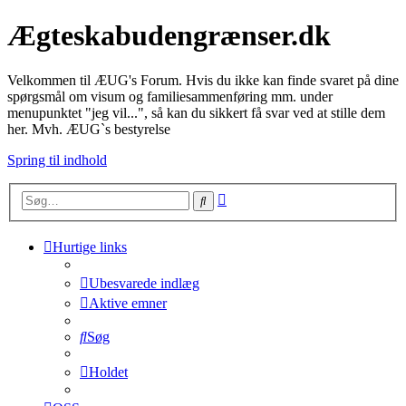
Ægteskabudengrænser.dk
Velkommen til ÆUG's Forum. Hvis du ikke kan finde svaret på dine
spørgsmål om visum og familiesammenføring mm. under
menupunktet "jeg vil...", så kan du sikkert få svar ved at stille dem
her. Mvh. ÆUG`s bestyrelse
Spring til indhold
Avanceret
Søg
søgning
Hurtige links
Ubesvarede indlæg
Aktive emner
Søg
Holdet