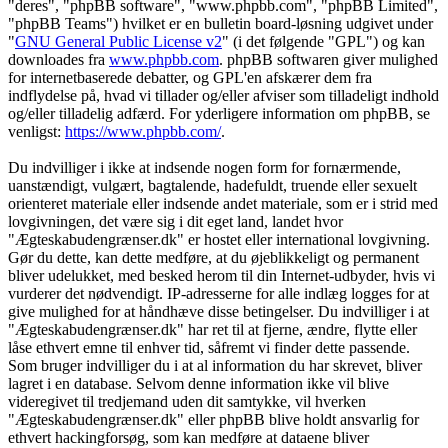
"deres", "phpBB software", "www.phpbb.com", "phpBB Limited",
"phpBB Teams") hvilket er en bulletin board-løsning udgivet under
"
GNU General Public License v2
" (i det følgende "GPL") og kan
downloades fra
www.phpbb.com
. phpBB softwaren giver mulighed
for internetbaserede debatter, og GPL'en afskærer dem fra
indflydelse på, hvad vi tillader og/eller afviser som tilladeligt indhold
og/eller tilladelig adfærd. For yderligere information om phpBB, se
venligst:
https://www.phpbb.com/
.
Du indvilliger i ikke at indsende nogen form for fornærmende,
uanstændigt, vulgært, bagtalende, hadefuldt, truende eller sexuelt
orienteret materiale eller indsende andet materiale, som er i strid med
lovgivningen, det være sig i dit eget land, landet hvor
"Ægteskabudengrænser.dk" er hostet eller international lovgivning.
Gør du dette, kan dette medføre, at du øjeblikkeligt og permanent
bliver udelukket, med besked herom til din Internet-udbyder, hvis vi
vurderer det nødvendigt. IP-adresserne for alle indlæg logges for at
give mulighed for at håndhæve disse betingelser. Du indvilliger i at
"Ægteskabudengrænser.dk" har ret til at fjerne, ændre, flytte eller
låse ethvert emne til enhver tid, såfremt vi finder dette passende.
Som bruger indvilliger du i at al information du har skrevet, bliver
lagret i en database. Selvom denne information ikke vil blive
videregivet til tredjemand uden dit samtykke, vil hverken
"Ægteskabudengrænser.dk" eller phpBB blive holdt ansvarlig for
ethvert hackingforsøg, som kan medføre at dataene bliver