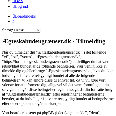
OSS
Log ind
Boardindeks
Søg
Sprog:
Ægteskabudengrænser.dk - Tilmelding
Når du tilmelder dig "Ægteskabudengrænser.dk" (i det følgende
"vi", "os", "vores", "Ægteskabudengrænser.dk",
"https://forum.aegteskabudengraenser.dk"), indvilliger du i at være
retsgyldigt bundet af de følgende betingelser. Vær venlig ikke at
tilmelde dig og/eller bruge "Ægteskabudengrænser.dk", hvis du ikke
indvilliger i at være retsgyldigt bundet af alle de følgende
betingelser. Vi kan ændre disse til enhver tid, og vi vil gøre vort
yderste for at informere dig, alligevel vil det være fornuftigt, at du
selv gennemgår disse betingelser regelmæssigt, da din fortsatte brug
af "Ægteskabudengrænser.dk" efter ændringer af betingelserne
betyder, at du indvilliger i at være retsgyldigt bundet af betingelserne
efter de er opdateret og/eller skærpet.
Vort board er baseret på phpBB (i det følgende "de", "dem",