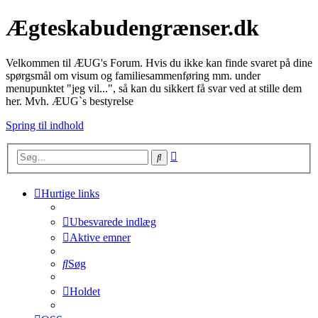
Ægteskabudengrænser.dk
Velkommen til ÆUG's Forum. Hvis du ikke kan finde svaret på dine
spørgsmål om visum og familiesammenføring mm. under
menupunktet "jeg vil...", så kan du sikkert få svar ved at stille dem
her. Mvh. ÆUG`s bestyrelse
Spring til indhold
Avanceret
Søg
søgning
Hurtige links
Ubesvarede indlæg
Aktive emner
Søg
Holdet