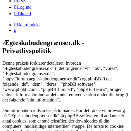
OSS
Log ind
Tilmeld
Boardindeks
Søg
Ægteskabudengrænser.dk -
Privatlivspolitik
Denne praksis forklarer detaljeret, hvordan
"Ægteskabudengrænser.dk" (i det følgende "vi", "os", "vores",
"Ægteskabudengrænser.dk",
"https://forum.aegteskabudengraenser.dk") og phpBB (i det
følgende "de", "dem", "deres", "phpBB software",
"www.phpbb.com", "phpBB Limited", "phpBB Teams") bruger
enhver information indsamlet under enhver session under din brug (i
det følgende "din information").
Din information indsamles på to måder. For det første vil browsing
på "Ægteskabudengrænser.dk" få phpBB-softwaren til at danne et
antal cookies, som er små tekstfiler, der downloades til din
computers "midlertidige internetfiler"-mappe. De første to cookies