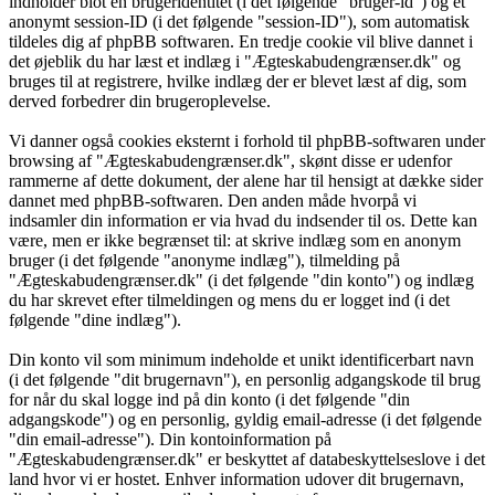
indholder blot en brugeridentitet (i det følgende "bruger-id") og et
anonymt session-ID (i det følgende "session-ID"), som automatisk
tildeles dig af phpBB softwaren. En tredje cookie vil blive dannet i
det øjeblik du har læst et indlæg i "Ægteskabudengrænser.dk" og
bruges til at registrere, hvilke indlæg der er blevet læst af dig, som
derved forbedrer din brugeroplevelse.
Vi danner også cookies eksternt i forhold til phpBB-softwaren under
browsing af "Ægteskabudengrænser.dk", skønt disse er udenfor
rammerne af dette dokument, der alene har til hensigt at dække sider
dannet med phpBB-softwaren. Den anden måde hvorpå vi
indsamler din information er via hvad du indsender til os. Dette kan
være, men er ikke begrænset til: at skrive indlæg som en anonym
bruger (i det følgende "anonyme indlæg"), tilmelding på
"Ægteskabudengrænser.dk" (i det følgende "din konto") og indlæg
du har skrevet efter tilmeldingen og mens du er logget ind (i det
følgende "dine indlæg").
Din konto vil som minimum indeholde et unikt identificerbart navn
(i det følgende "dit brugernavn"), en personlig adgangskode til brug
for når du skal logge ind på din konto (i det følgende "din
adgangskode") og en personlig, gyldig email-adresse (i det følgende
"din email-adresse"). Din kontoinformation på
"Ægteskabudengrænser.dk" er beskyttet af databeskyttelseslove i det
land hvor vi er hostet. Enhver information udover dit brugernavn,