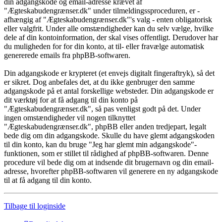
din adgangskode og email-adresse krævet af
"Ægteskabudengrænser.dk" under tilmeldingssproceduren, er -
afhængig af "Ægteskabudengrænser.dk"'s valg - enten obligatorisk
eller valgfrit. Under alle omstændigheder kan du selv vælge, hvilke
dele af din kontoinformation, der skal vises offentligt. Derudover har
du muligheden for for din konto, at til- eller fravælge automatisk
genererede emails fra phpBB-softwaren.
Din adgangskode er krypteret (et envejs digitalt fingeraftryk), så det
er sikret. Dog anbefales det, at du ikke genbruger den samme
adgangskode på et antal forskellige websteder. Din adgangskode er
dit værktøj for at få adgang til din konto på
"Ægteskabudengrænser.dk", så pas venligst godt på det. Under
ingen omstændigheder vil nogen tilknyttet
"Ægteskabudengrænser.dk", phpBB eller anden tredjepart, legalt
bede dig om din adgangskode. Skulle du have glemt adgangskoden
til din konto, kan du bruge "Jeg har glemt min adgangskode"-
funktionen, som er stillet til rådighed af phpBB-softwaren. Denne
procedure vil bede dig om at indsende dit brugernavn og din email-
adresse, hvorefter phpBB-softwaren vil generere en ny adgangskode
til at få adgang til din konto.
Tilbage til loginside