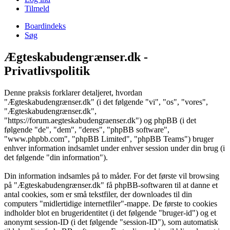
Tilmeld
Boardindeks
Søg
Ægteskabudengrænser.dk -
Privatlivspolitik
Denne praksis forklarer detaljeret, hvordan
"Ægteskabudengrænser.dk" (i det følgende "vi", "os", "vores",
"Ægteskabudengrænser.dk",
"https://forum.aegteskabudengraenser.dk") og phpBB (i det
følgende "de", "dem", "deres", "phpBB software",
"www.phpbb.com", "phpBB Limited", "phpBB Teams") bruger
enhver information indsamlet under enhver session under din brug (i
det følgende "din information").
Din information indsamles på to måder. For det første vil browsing
på "Ægteskabudengrænser.dk" få phpBB-softwaren til at danne et
antal cookies, som er små tekstfiler, der downloades til din
computers "midlertidige internetfiler"-mappe. De første to cookies
indholder blot en brugeridentitet (i det følgende "bruger-id") og et
anonymt session-ID (i det følgende "session-ID"), som automatisk