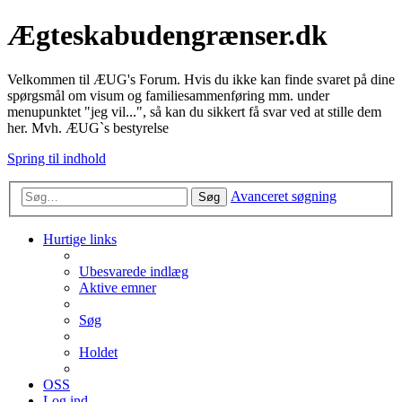
Ægteskabudengrænser.dk
Velkommen til ÆUG's Forum. Hvis du ikke kan finde svaret på dine
spørgsmål om visum og familiesammenføring mm. under
menupunktet "jeg vil...", så kan du sikkert få svar ved at stille dem
her. Mvh. ÆUG`s bestyrelse
Spring til indhold
Avanceret søgning
Søg
Hurtige links
Ubesvarede indlæg
Aktive emner
Søg
Holdet
OSS
Log ind