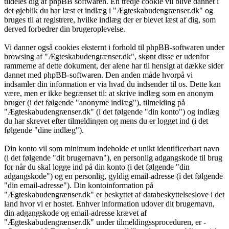
tildeles dig af phpBB softwaren. En tredje cookie vil blive dannet i
det øjeblik du har læst et indlæg i "Ægteskabudengrænser.dk" og
bruges til at registrere, hvilke indlæg der er blevet læst af dig, som
derved forbedrer din brugeroplevelse.
Vi danner også cookies eksternt i forhold til phpBB-softwaren under
browsing af "Ægteskabudengrænser.dk", skønt disse er udenfor
rammerne af dette dokument, der alene har til hensigt at dække sider
dannet med phpBB-softwaren. Den anden måde hvorpå vi
indsamler din information er via hvad du indsender til os. Dette kan
være, men er ikke begrænset til: at skrive indlæg som en anonym
bruger (i det følgende "anonyme indlæg"), tilmelding på
"Ægteskabudengrænser.dk" (i det følgende "din konto") og indlæg
du har skrevet efter tilmeldingen og mens du er logget ind (i det
følgende "dine indlæg").
Din konto vil som minimum indeholde et unikt identificerbart navn
(i det følgende "dit brugernavn"), en personlig adgangskode til brug
for når du skal logge ind på din konto (i det følgende "din
adgangskode") og en personlig, gyldig email-adresse (i det følgende
"din email-adresse"). Din kontoinformation på
"Ægteskabudengrænser.dk" er beskyttet af databeskyttelseslove i det
land hvor vi er hostet. Enhver information udover dit brugernavn,
din adgangskode og email-adresse krævet af
"Ægteskabudengrænser.dk" under tilmeldingssproceduren, er -