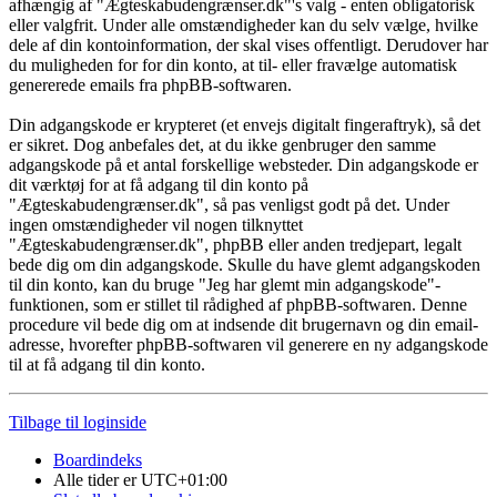
afhængig af "Ægteskabudengrænser.dk"'s valg - enten obligatorisk
eller valgfrit. Under alle omstændigheder kan du selv vælge, hvilke
dele af din kontoinformation, der skal vises offentligt. Derudover har
du muligheden for for din konto, at til- eller fravælge automatisk
genererede emails fra phpBB-softwaren.
Din adgangskode er krypteret (et envejs digitalt fingeraftryk), så det
er sikret. Dog anbefales det, at du ikke genbruger den samme
adgangskode på et antal forskellige websteder. Din adgangskode er
dit værktøj for at få adgang til din konto på
"Ægteskabudengrænser.dk", så pas venligst godt på det. Under
ingen omstændigheder vil nogen tilknyttet
"Ægteskabudengrænser.dk", phpBB eller anden tredjepart, legalt
bede dig om din adgangskode. Skulle du have glemt adgangskoden
til din konto, kan du bruge "Jeg har glemt min adgangskode"-
funktionen, som er stillet til rådighed af phpBB-softwaren. Denne
procedure vil bede dig om at indsende dit brugernavn og din email-
adresse, hvorefter phpBB-softwaren vil generere en ny adgangskode
til at få adgang til din konto.
Tilbage til loginside
Boardindeks
Alle tider er
UTC+01:00