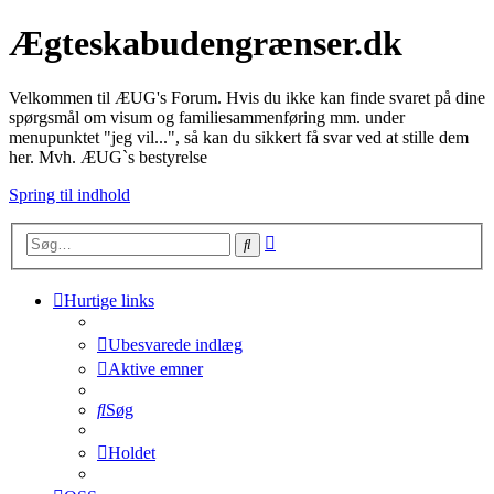
Ægteskabudengrænser.dk
Velkommen til ÆUG's Forum. Hvis du ikke kan finde svaret på dine
spørgsmål om visum og familiesammenføring mm. under
menupunktet "jeg vil...", så kan du sikkert få svar ved at stille dem
her. Mvh. ÆUG`s bestyrelse
Spring til indhold
Avanceret
Søg
søgning
Hurtige links
Ubesvarede indlæg
Aktive emner
Søg
Holdet