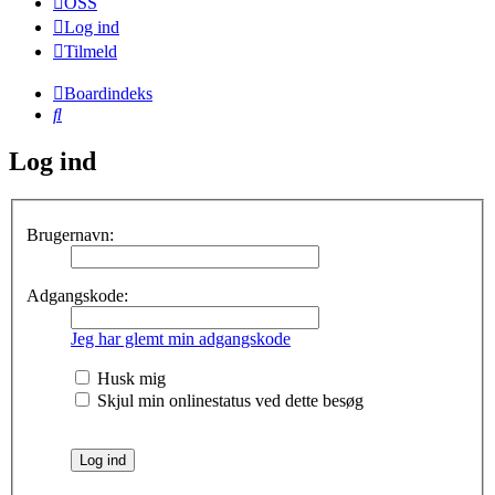
OSS
Log ind
Tilmeld
Boardindeks
Søg
Log ind
Brugernavn:
Adgangskode:
Jeg har glemt min adgangskode
Husk mig
Skjul min onlinestatus ved dette besøg