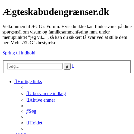
Ægteskabudengrænser.dk
Velkommen til ÆUG's Forum. Hvis du ikke kan finde svaret på dine
spørgsmål om visum og familiesammenføring mm. under
menupunktet "jeg vil...", så kan du sikkert få svar ved at stille dem
her. Mvh. ÆUG`s bestyrelse
Spring til indhold
Avanceret
Søg
søgning
Hurtige links
Ubesvarede indlæg
Aktive emner
Søg
Holdet