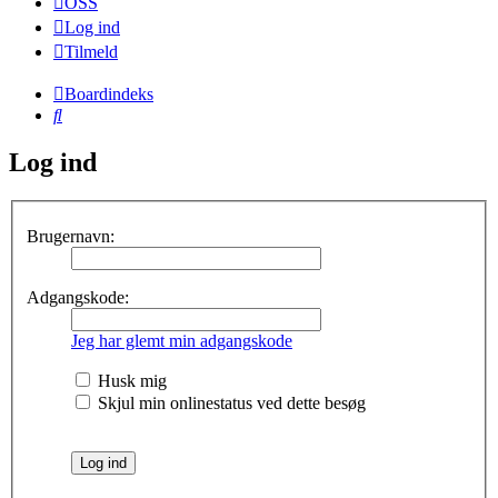
OSS
Log ind
Tilmeld
Boardindeks
Søg
Log ind
Brugernavn:
Adgangskode:
Jeg har glemt min adgangskode
Husk mig
Skjul min onlinestatus ved dette besøg