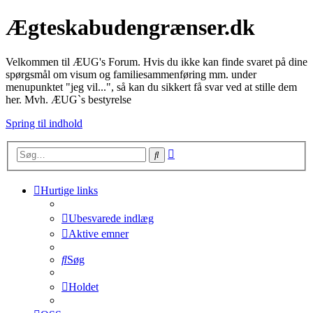
Ægteskabudengrænser.dk
Velkommen til ÆUG's Forum. Hvis du ikke kan finde svaret på dine
spørgsmål om visum og familiesammenføring mm. under
menupunktet "jeg vil...", så kan du sikkert få svar ved at stille dem
her. Mvh. ÆUG`s bestyrelse
Spring til indhold
Avanceret
Søg
søgning
Hurtige links
Ubesvarede indlæg
Aktive emner
Søg
Holdet