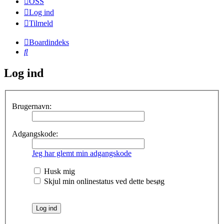
OSS
Log ind
Tilmeld
Boardindeks
Søg
Log ind
Brugernavn:
Adgangskode:
Jeg har glemt min adgangskode
Husk mig
Skjul min onlinestatus ved dette besøg