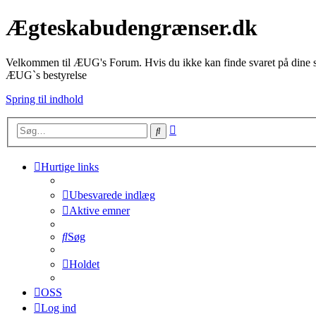
Ægteskabudengrænser.dk
Velkommen til ÆUG's Forum. Hvis du ikke kan finde svaret på dine sp
ÆUG`s bestyrelse
Spring til indhold
Avanceret
Søg
søgning
Hurtige links
Ubesvarede indlæg
Aktive emner
Søg
Holdet
OSS
Log ind