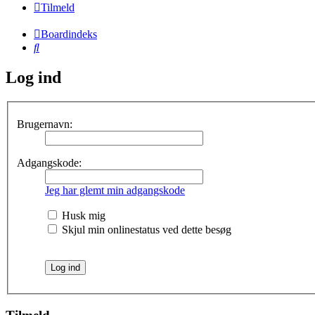
Tilmeld
Boardindeks
Søg
Log ind
Brugernavn:
Adgangskode:
Jeg har glemt min adgangskode
Husk mig
Skjul min onlinestatus ved dette besøg