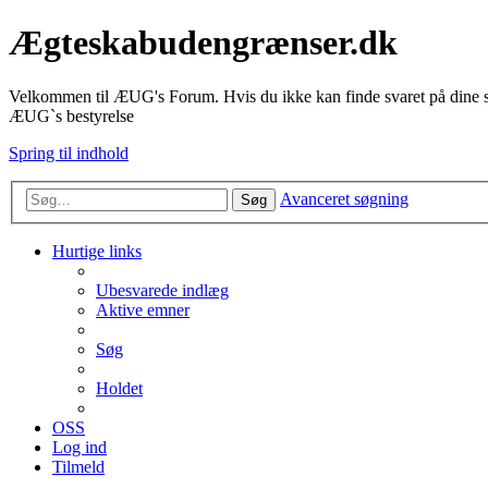
Ægteskabudengrænser.dk
Velkommen til ÆUG's Forum. Hvis du ikke kan finde svaret på dine sp
ÆUG`s bestyrelse
Spring til indhold
Avanceret søgning
Søg
Hurtige links
Ubesvarede indlæg
Aktive emner
Søg
Holdet
OSS
Log ind
Tilmeld