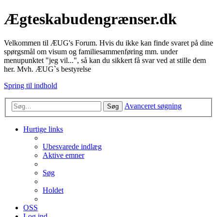
Ægteskabudengrænser.dk
Velkommen til ÆUG's Forum. Hvis du ikke kan finde svaret på dine
spørgsmål om visum og familiesammenføring mm. under
menupunktet "jeg vil...", så kan du sikkert få svar ved at stille dem
her. Mvh. ÆUG`s bestyrelse
Spring til indhold
Avanceret søgning
Søg
Hurtige links
Ubesvarede indlæg
Aktive emner
Søg
Holdet
OSS
Log ind