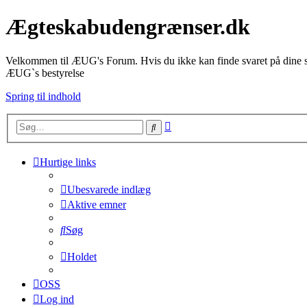
Ægteskabudengrænser.dk
Velkommen til ÆUG's Forum. Hvis du ikke kan finde svaret på dine sp
ÆUG`s bestyrelse
Spring til indhold
Avanceret
Søg
søgning
Hurtige links
Ubesvarede indlæg
Aktive emner
Søg
Holdet
OSS
Log ind