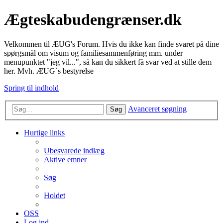
Ægteskabudengrænser.dk
Velkommen til ÆUG's Forum. Hvis du ikke kan finde svaret på dine
spørgsmål om visum og familiesammenføring mm. under
menupunktet "jeg vil...", så kan du sikkert få svar ved at stille dem
her. Mvh. ÆUG`s bestyrelse
Spring til indhold
Avanceret søgning
Søg
Hurtige links
Ubesvarede indlæg
Aktive emner
Søg
Holdet
OSS
Log ind