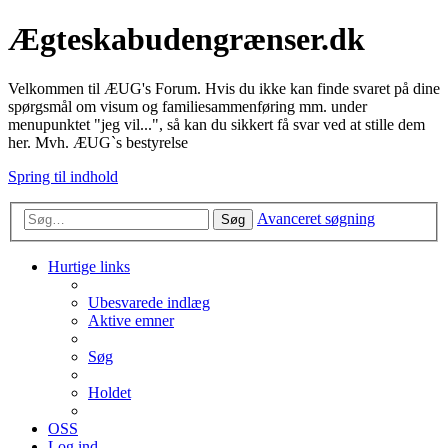
Ægteskabudengrænser.dk
Velkommen til ÆUG's Forum. Hvis du ikke kan finde svaret på dine
spørgsmål om visum og familiesammenføring mm. under
menupunktet "jeg vil...", så kan du sikkert få svar ved at stille dem
her. Mvh. ÆUG`s bestyrelse
Spring til indhold
Avanceret søgning
Søg
Hurtige links
Ubesvarede indlæg
Aktive emner
Søg
Holdet
OSS
Log ind