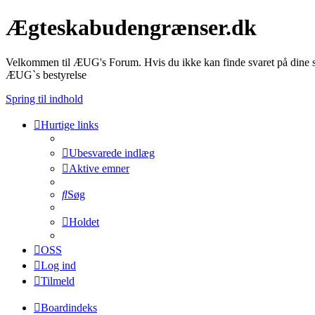
Ægteskabudengrænser.dk
Velkommen til ÆUG's Forum. Hvis du ikke kan finde svaret på dine sp
ÆUG`s bestyrelse
Spring til indhold
Hurtige links
Ubesvarede indlæg
Aktive emner
Søg
Holdet
OSS
Log ind
Tilmeld
Boardindeks