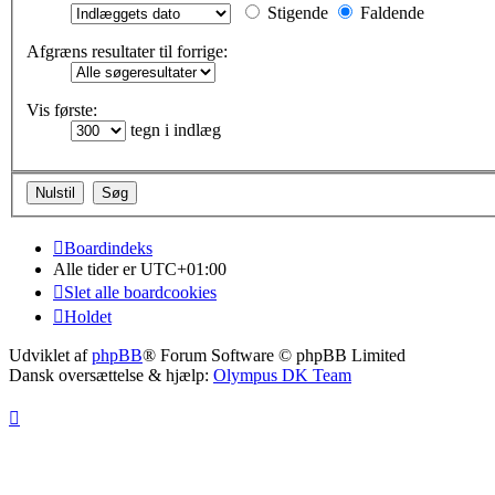
Stigende
Faldende
Afgræns resultater til forrige:
Vis første:
tegn i indlæg
Boardindeks
Alle tider er
UTC+01:00
Slet alle boardcookies
Holdet
Udviklet af
phpBB
® Forum Software © phpBB Limited
Dansk oversættelse & hjælp:
Olympus DK Team