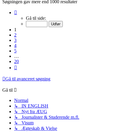
Søgningen gav mere end 1000 resultater
Side
1
Gå til side:
af
20
1
2
3
4
5
…
20
Næste
Gå til avanceret søgning
Gå til
Normal
↳ IN ENGLISH
↳ Nyt fra ÆUG
↳ Journalister & Studerende m.fl.
↳ Visum
↳ Ægteskab & Vielse