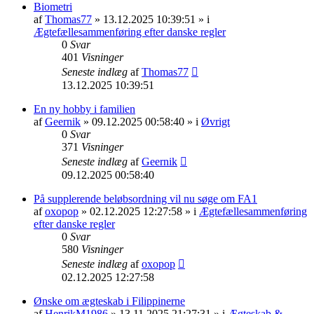
Biometri
af
Thomas77
» 13.12.2025 10:39:51 » i
Ægtefællesammenføring efter danske regler
0
Svar
401
Visninger
Seneste indlæg
af
Thomas77
13.12.2025 10:39:51
En ny hobby i familien
af
Geernik
» 09.12.2025 00:58:40 » i
Øvrigt
0
Svar
371
Visninger
Seneste indlæg
af
Geernik
09.12.2025 00:58:40
På supplerende beløbsordning vil nu søge om FA1
af
oxopop
» 02.12.2025 12:27:58 » i
Ægtefællesammenføring
efter danske regler
0
Svar
580
Visninger
Seneste indlæg
af
oxopop
02.12.2025 12:27:58
Ønske om ægteskab i Filippinerne
af
HenrikM1986
» 13.11.2025 21:27:31 » i
Ægteskab &