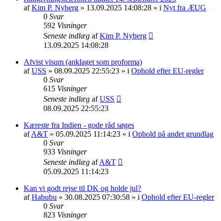
af
Kim P. Nyberg
» 13.09.2025 14:08:28 » i
Nyt fra ÆUG
0
Svar
592
Visninger
Seneste indlæg
af
Kim P. Nyberg
13.09.2025 14:08:28
Afvist visum (anklaget som proforma)
af
USS
» 08.09.2025 22:55:23 » i
Ophold efter EU-regler
0
Svar
615
Visninger
Seneste indlæg
af
USS
08.09.2025 22:55:23
Kæreste fra Indien - gode råd søges
af
A&T
» 05.09.2025 11:14:23 » i
Ophold på andet grundlag
0
Svar
933
Visninger
Seneste indlæg
af
A&T
05.09.2025 11:14:23
Kan vi godt rejse til DK og holde jul?
af
Habubu
» 30.08.2025 07:30:58 » i
Ophold efter EU-regler
0
Svar
823
Visninger