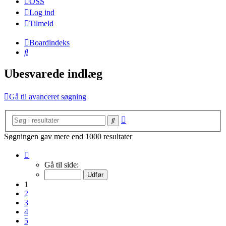
OSS
Log ind
Tilmeld
Boardindeks
Søg
Ubesvarede indlæg
Gå til avanceret søgning
Avanceret
Søg
søgning
Søgningen gav mere end 1000 resultater
Side
1
Gå til side:
af
20
1
2
3
4
5