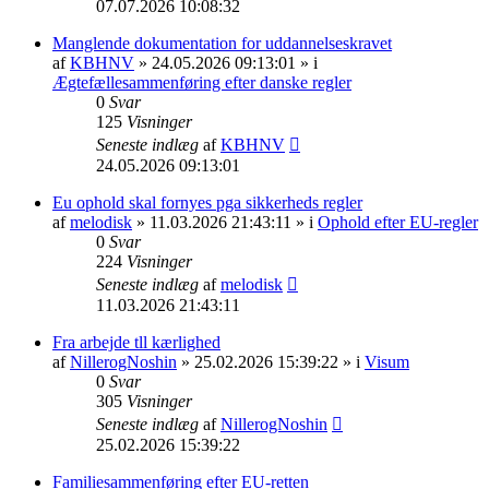
07.07.2026 10:08:32
Manglende dokumentation for uddannelseskravet
af
KBHNV
» 24.05.2026 09:13:01 » i
Ægtefællesammenføring efter danske regler
0
Svar
125
Visninger
Seneste indlæg
af
KBHNV
24.05.2026 09:13:01
Eu ophold skal fornyes pga sikkerheds regler
af
melodisk
» 11.03.2026 21:43:11 » i
Ophold efter EU-regler
0
Svar
224
Visninger
Seneste indlæg
af
melodisk
11.03.2026 21:43:11
Fra arbejde tll kærlighed
af
NillerogNoshin
» 25.02.2026 15:39:22 » i
Visum
0
Svar
305
Visninger
Seneste indlæg
af
NillerogNoshin
25.02.2026 15:39:22
Familiesammenføring efter EU-retten