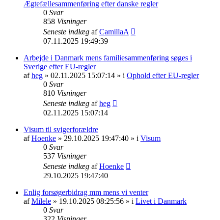
Ægtefællesammenføring efter danske regler
0
Svar
858
Visninger
Seneste indlæg
af
CamillaA
07.11.2025 19:49:39
Arbejde i Danmark mens familiesammenføring søges i
Sverige efter EU-regler
af
heg
» 02.11.2025 15:07:14 » i
Ophold efter EU-regler
0
Svar
810
Visninger
Seneste indlæg
af
heg
02.11.2025 15:07:14
Visum til svigerforældre
af
Hoenke
» 29.10.2025 19:47:40 » i
Visum
0
Svar
537
Visninger
Seneste indlæg
af
Hoenke
29.10.2025 19:47:40
Enlig forsøgerbidrag mm mens vi venter
af
Milele
» 19.10.2025 08:25:56 » i
Livet i Danmark
0
Svar
322
Visninger