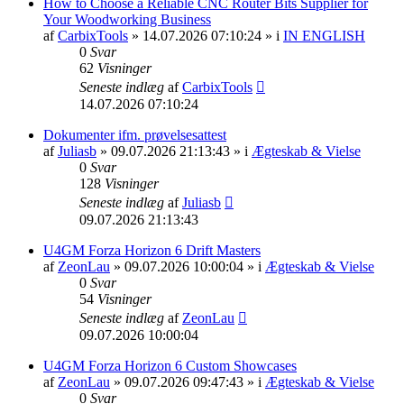
How to Choose a Reliable CNC Router Bits Supplier for
Your Woodworking Business
af
CarbixTools
» 14.07.2026 07:10:24 » i
IN ENGLISH
0
Svar
62
Visninger
Seneste indlæg
af
CarbixTools
14.07.2026 07:10:24
Dokumenter ifm. prøvelsesattest
af
Juliasb
» 09.07.2026 21:13:43 » i
Ægteskab & Vielse
0
Svar
128
Visninger
Seneste indlæg
af
Juliasb
09.07.2026 21:13:43
U4GM Forza Horizon 6 Drift Masters
af
ZeonLau
» 09.07.2026 10:00:04 » i
Ægteskab & Vielse
0
Svar
54
Visninger
Seneste indlæg
af
ZeonLau
09.07.2026 10:00:04
U4GM Forza Horizon 6 Custom Showcases
af
ZeonLau
» 09.07.2026 09:47:43 » i
Ægteskab & Vielse
0
Svar