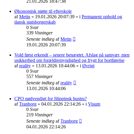
21.01.2026 18:47:38
Økonomisk støtte til efterskole
af
Metin
» 19.01.2026 20:07:39 » i
Permanent ophold og
dansk statsborgerskab
0
Svar
339
Visninger
Seneste indlæg
af
Metin
19.01.2026 20:07:39
Vold først erkendt – senere benægtet. Afslag på samvær, men
usikkerhed om forældremyndighed og frygt for bortførelse
af
reality
» 13.01.2026 10:44:06 » i
Øvrigt
0
Svar
557
Visninger
Seneste indlæg
af
reality
13.01.2026 10:44:06
CPO nødvendigt for filippinsk hustru?
af
Tranborg
» 04.01.2026 22:14:26 » i
Visum
0
Svar
219
Visninger
Seneste indlæg
af
Tranborg
04.01.2026 22:14:26