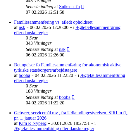
648
Visninger
Seneste indlæg
af
Sniksen_fn
07.02.2026 12:51:58
Familiesammenføring vs. afledt opholdsret
af
nsk
» 06.02.2026 12:26:00 » i
Ægtefællesammenføring
efter danske regler
0
Svar
343
Visninger
Seneste indlæg
af
nsk
06.02.2026 12:26:00
Betingelser fo Familiesammenføring for økonomisk aktive
tyrkiske statsborgere/arbejdstagere
af
booba
» 04.02.2026 11:22:20 » i
Ægtefællesammenføring
efter danske regler
0
Svar
188
Visninger
Seneste indlæg
af
booba
04.02.2026 11:22:20
Gebyrer, servicemål mv., fra Udlændingestyrelsen, SIRI m.fl,.
pr. 1. januar 2026
af
Kim P. Nyberg
» 30.01.2026 18:27:51 » i
Ægtefællesammenføring efter danske regler