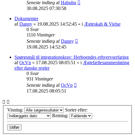
Seneste indlæg
af
Habubu
30.08.2025 07:30:58
Dokumenter
af
Danny
» 19.08.2025 14:52:45 » i
Ægteskab & Vielse
0
Svar
1110
Visninger
Seneste indlæg
af
Danny
19.08.2025 14:52:45
Spørgsmål til integrationskrav: Herboendes erhvervserfaring
af
OcVp
» 17.08.2025 08:05:51 » i
Ægtefællesammenføring
efter danske regler
0
Svar
931
Visninger
Seneste indlæg
af
OcVp
17.08.2025 08:05:51
Visning:
Sorter efter:
Retning: