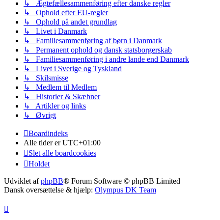
↳ Ægtefællesammenføring efter danske regler
↳ Ophold efter EU-regler
↳ Ophold på andet grundlag
↳ Livet i Danmark
↳ Familiesammenføring af børn i Danmark
↳ Permanent ophold og dansk statsborgerskab
↳ Familiesammenføring i andre lande end Danmark
↳ Livet i Sverige og Tyskland
↳ Skilsmisse
↳ Medlem til Medlem
↳ Historier & Skæbner
↳ Artikler og links
↳ Øvrigt
Boardindeks
Alle tider er
UTC+01:00
Slet alle boardcookies
Holdet
Udviklet af
phpBB
® Forum Software © phpBB Limited
Dansk oversættelse & hjælp:
Olympus DK Team