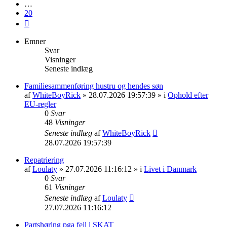
…
20
Næste
Emner
Svar
Visninger
Seneste indlæg
Familiesammenføring hustru og hendes søn
af
WhiteBoyRick
» 28.07.2026 19:57:39 » i
Ophold efter
EU-regler
0
Svar
48
Visninger
Seneste indlæg
af
WhiteBoyRick
28.07.2026 19:57:39
Repatriering
af
Loulaty
» 27.07.2026 11:16:12 » i
Livet i Danmark
0
Svar
61
Visninger
Seneste indlæg
af
Loulaty
27.07.2026 11:16:12
Partshøring pga fejl i SKAT