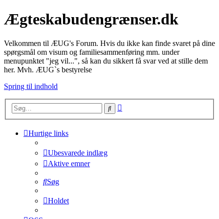
Ægteskabudengrænser.dk
Velkommen til ÆUG's Forum. Hvis du ikke kan finde svaret på dine
spørgsmål om visum og familiesammenføring mm. under
menupunktet "jeg vil...", så kan du sikkert få svar ved at stille dem
her. Mvh. ÆUG`s bestyrelse
Spring til indhold
Avanceret
Søg
søgning
Hurtige links
Ubesvarede indlæg
Aktive emner
Søg
Holdet