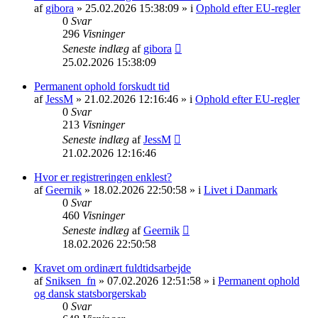
af
gibora
» 25.02.2026 15:38:09 » i
Ophold efter EU-regler
0
Svar
296
Visninger
Seneste indlæg
af
gibora
25.02.2026 15:38:09
Permanent ophold forskudt tid
af
JessM
» 21.02.2026 12:16:46 » i
Ophold efter EU-regler
0
Svar
213
Visninger
Seneste indlæg
af
JessM
21.02.2026 12:16:46
Hvor er registreringen enklest?
af
Geernik
» 18.02.2026 22:50:58 » i
Livet i Danmark
0
Svar
460
Visninger
Seneste indlæg
af
Geernik
18.02.2026 22:50:58
Kravet om ordinært fuldtidsarbejde
af
Sniksen_fn
» 07.02.2026 12:51:58 » i
Permanent ophold
og dansk statsborgerskab
0
Svar