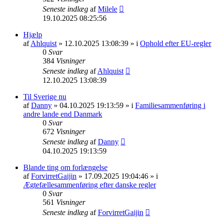
Seneste indlæg
af
Milele
19.10.2025 08:25:56
Hjælp
af
Ahlquist
» 12.10.2025 13:08:39 » i
Ophold efter EU-regler
0
Svar
384
Visninger
Seneste indlæg
af
Ahlquist
12.10.2025 13:08:39
Til Sverige nu
af
Danny
» 04.10.2025 19:13:59 » i
Familiesammenføring i
andre lande end Danmark
0
Svar
672
Visninger
Seneste indlæg
af
Danny
04.10.2025 19:13:59
Blande ting om forlængelse
af
ForvirretGaijin
» 17.09.2025 19:04:46 » i
Ægtefællesammenføring efter danske regler
0
Svar
561
Visninger
Seneste indlæg
af
ForvirretGaijin