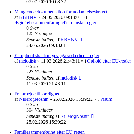
07.07.2026 10:08:32
Manglende dokumentation for uddannelseskravet
af
KBHNV
» 24.05.2026 09:13:01 » i
Ægtefællesammenføring efter danske regler
0
Svar
125
Visninger
Seneste indlæg
af
KBHNV
24.05.2026 09:13:01
Eu ophold skal fornyes pga sikkerheds regler
af
melodisk
» 11.03.2026 21:43:11 » i
Ophold efter EU-regler
0
Svar
223
Visninger
Seneste indlæg
af
melodisk
11.03.2026 21:43:11
Fra arbejde tll kærlighed
af
NillerogNoshin
» 25.02.2026 15:39:22 » i
Visum
0
Svar
304
Visninger
Seneste indlæg
af
NillerogNoshin
25.02.2026 15:39:22
Familiesammenføring efter EU-retten