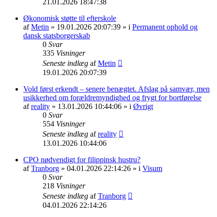
21.01.2026 18:47:38
Økonomisk støtte til efterskole
af
Metin
» 19.01.2026 20:07:39 » i
Permanent ophold og
dansk statsborgerskab
0
Svar
335
Visninger
Seneste indlæg
af
Metin
19.01.2026 20:07:39
Vold først erkendt – senere benægtet. Afslag på samvær, men
usikkerhed om forældremyndighed og frygt for bortførelse
af
reality
» 13.01.2026 10:44:06 » i
Øvrigt
0
Svar
554
Visninger
Seneste indlæg
af
reality
13.01.2026 10:44:06
CPO nødvendigt for filippinsk hustru?
af
Tranborg
» 04.01.2026 22:14:26 » i
Visum
0
Svar
218
Visninger
Seneste indlæg
af
Tranborg
04.01.2026 22:14:26