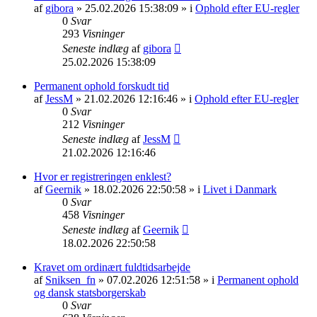
af
gibora
» 25.02.2026 15:38:09 » i
Ophold efter EU-regler
0
Svar
293
Visninger
Seneste indlæg
af
gibora
25.02.2026 15:38:09
Permanent ophold forskudt tid
af
JessM
» 21.02.2026 12:16:46 » i
Ophold efter EU-regler
0
Svar
212
Visninger
Seneste indlæg
af
JessM
21.02.2026 12:16:46
Hvor er registreringen enklest?
af
Geernik
» 18.02.2026 22:50:58 » i
Livet i Danmark
0
Svar
458
Visninger
Seneste indlæg
af
Geernik
18.02.2026 22:50:58
Kravet om ordinært fuldtidsarbejde
af
Sniksen_fn
» 07.02.2026 12:51:58 » i
Permanent ophold
og dansk statsborgerskab
0
Svar