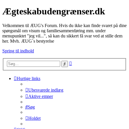
Ægteskabudengrænser.dk
Velkommen til ÆUG's Forum. Hvis du ikke kan finde svaret på dine
spørgsmål om visum og familiesammenføring mm. under
menupunktet "jeg vil...", så kan du sikkert få svar ved at stille dem
her. Mvh. ÆUG`s bestyrelse
Spring til indhold
Avanceret
Søg
søgning
Hurtige links
Ubesvarede indlæg
Aktive emner
Søg
Holdet