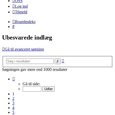
OSS
Log ind
Tilmeld
Boardindeks
Søg
Ubesvarede indlæg
Gå til avanceret søgning
Avanceret
Søg
søgning
Søgningen gav mere end 1000 resultater
Side
1
Gå til side:
af
20
1
2
3
4
5