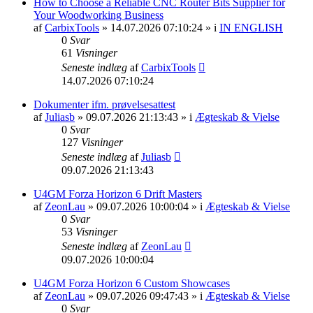
How to Choose a Reliable CNC Router Bits Supplier for
Your Woodworking Business
af
CarbixTools
» 14.07.2026 07:10:24 » i
IN ENGLISH
0
Svar
61
Visninger
Seneste indlæg
af
CarbixTools
14.07.2026 07:10:24
Dokumenter ifm. prøvelsesattest
af
Juliasb
» 09.07.2026 21:13:43 » i
Ægteskab & Vielse
0
Svar
127
Visninger
Seneste indlæg
af
Juliasb
09.07.2026 21:13:43
U4GM Forza Horizon 6 Drift Masters
af
ZeonLau
» 09.07.2026 10:00:04 » i
Ægteskab & Vielse
0
Svar
53
Visninger
Seneste indlæg
af
ZeonLau
09.07.2026 10:00:04
U4GM Forza Horizon 6 Custom Showcases
af
ZeonLau
» 09.07.2026 09:47:43 » i
Ægteskab & Vielse
0
Svar