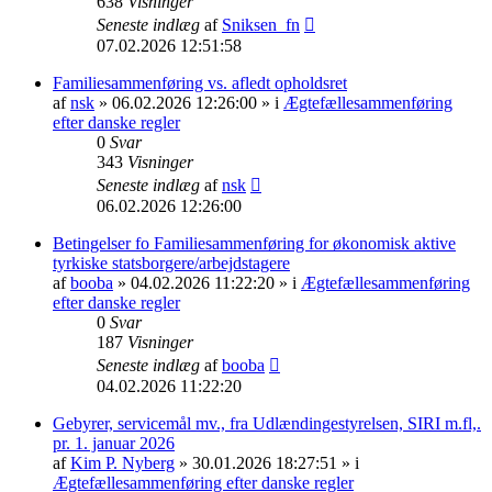
638
Visninger
Seneste indlæg
af
Sniksen_fn
07.02.2026 12:51:58
Familiesammenføring vs. afledt opholdsret
af
nsk
» 06.02.2026 12:26:00 » i
Ægtefællesammenføring
efter danske regler
0
Svar
343
Visninger
Seneste indlæg
af
nsk
06.02.2026 12:26:00
Betingelser fo Familiesammenføring for økonomisk aktive
tyrkiske statsborgere/arbejdstagere
af
booba
» 04.02.2026 11:22:20 » i
Ægtefællesammenføring
efter danske regler
0
Svar
187
Visninger
Seneste indlæg
af
booba
04.02.2026 11:22:20
Gebyrer, servicemål mv., fra Udlændingestyrelsen, SIRI m.fl,.
pr. 1. januar 2026
af
Kim P. Nyberg
» 30.01.2026 18:27:51 » i
Ægtefællesammenføring efter danske regler