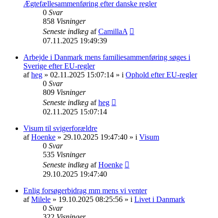
Ægtefællesammenføring efter danske regler
0
Svar
858
Visninger
Seneste indlæg
af
CamillaA
07.11.2025 19:49:39
Arbejde i Danmark mens familiesammenføring søges i
Sverige efter EU-regler
af
heg
» 02.11.2025 15:07:14 » i
Ophold efter EU-regler
0
Svar
809
Visninger
Seneste indlæg
af
heg
02.11.2025 15:07:14
Visum til svigerforældre
af
Hoenke
» 29.10.2025 19:47:40 » i
Visum
0
Svar
535
Visninger
Seneste indlæg
af
Hoenke
29.10.2025 19:47:40
Enlig forsøgerbidrag mm mens vi venter
af
Milele
» 19.10.2025 08:25:56 » i
Livet i Danmark
0
Svar
322
Visninger