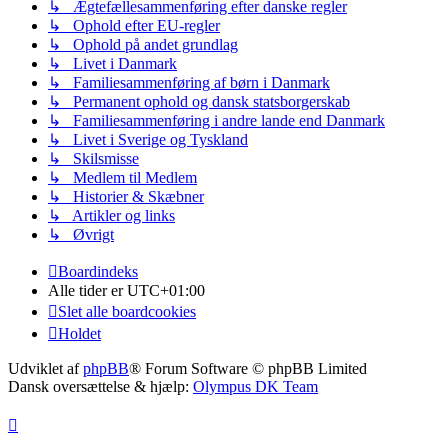
↳ Ægtefællesammenføring efter danske regler
↳ Ophold efter EU-regler
↳ Ophold på andet grundlag
↳ Livet i Danmark
↳ Familiesammenføring af børn i Danmark
↳ Permanent ophold og dansk statsborgerskab
↳ Familiesammenføring i andre lande end Danmark
↳ Livet i Sverige og Tyskland
↳ Skilsmisse
↳ Medlem til Medlem
↳ Historier & Skæbner
↳ Artikler og links
↳ Øvrigt
Boardindeks
Alle tider er
UTC+01:00
Slet alle boardcookies
Holdet
Udviklet af
phpBB
® Forum Software © phpBB Limited
Dansk oversættelse & hjælp:
Olympus DK Team