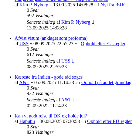
af
Kim P. Nyberg
» 13.09.2025 14:08:28 » i
Nyt fra ÆUG
0
Svar
592
Visninger
Seneste indlæg
af
Kim P. Nyberg
13.09.2025 14:08:28
Afvist visum (anklaget som proforma)
af
USS
» 08.09.2025 22:55:23 » i
Ophold efter EU-regler
0
Svar
612
Visninger
Seneste indlæg
af
USS
08.09.2025 22:55:23
Kæreste fra Indien - gode råd søges
af
A&T
» 05.09.2025 11:14:23 » i
Ophold på andet grundlag
0
Svar
932
Visninger
Seneste indlæg
af
A&T
05.09.2025 11:14:23
Kan vi godt rejse til DK og holde jul?
af
Habubu
» 30.08.2025 07:30:58 » i
Ophold efter EU-regler
0
Svar
823
Visninger