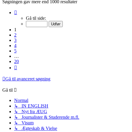
Søgningen gav mere end 1000 resultater
Side
1
Gå til side:
af
20
1
2
3
4
5
…
20
Næste
Gå til avanceret søgning
Gå til
Normal
↳ IN ENGLISH
↳ Nyt fra ÆUG
↳ Journalister & Studerende m.fl.
↳ Visum
↳ Ægteskab & Vielse