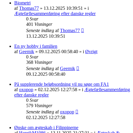
Biometri
af
Thomas77
» 13.12.2025 10:39:51 » i
Ægtefællesammenføring efter danske regler
0
Svar
401
Visninger
Seneste indlæg
af
Thomas77
13.12.2025 10:39:51
En ny hobby i familien
af
Geernik
» 09.12.2025 00:58:40 » i
Øvrigt
0
Svar
368
Visninger
Seneste indlæg
af
Geernik
09.12.2025 00:58:40
På supplerende beløbsordning vil nu søge om FA1
af
oxopop
» 02.12.2025 12:27:58 » i
Ægtefællesammenføring
efter danske regler
0
Svar
579
Visninger
Seneste indlæg
af
oxopop
02.12.2025 12:27:58
Ønske om ægteskab i Filippinerne
af
HenrikM1986
» 13.11.2025 21:27:31 » i
Ægteskab &