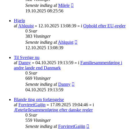
Seneste indlæg
af
Milele
19.10.2025 08:25:56
Hjælp
af
Ahlquist
» 12.10.2025 13:08:39 » i
Ophold efter EU-regler
0
Svar
383
Visninger
Seneste indlæg
af
Ahlquist
12.10.2025 13:08:39
Til Sverige nu
af
Danny
» 04.10.2025 19:13:59 » i
Familiesammenføring i
andre lande end Danmark
0
Svar
669
Visninger
Seneste indlæg
af
Danny
04.10.2025 19:13:59
Blande ting om forlængelse
af
ForvirretGaijin
» 17.09.2025 19:04:46 » i
Ægtefællesammenføring efter danske regler
0
Svar
559
Visninger
Seneste indlæg
af
ForvirretGaijin