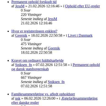
Permanent ophold forskudt tid
af
JessM
» 21.02.2026 12:16:46 » i
Ophold efter EU-regler
0
Svar
220
Visninger
Seneste indlæg
af
JessM
21.02.2026 12:16:46
Hvor er registreringen enklest?
af
Geernik
» 18.02.2026 22:50:58 » i
Livet i Danmark
0
Svar
475
Visninger
Seneste indlæg
af
Geernik
18.02.2026 22:50:58
Kravet om ordinært fuldtidsarbejde
af
Sniksen_fn
» 07.02.2026 12:51:58 » i
Permanent ophold
og dansk statsborgerskab
0
Svar
667
Visninger
Seneste indlæg
af
Sniksen_fn
07.02.2026 12:51:58
Familiesammenføring vs. afledt opholdsret
af
nsk
» 06.02.2026 12:26:00 » i
Ægtefællesammenføring
efter danske regler