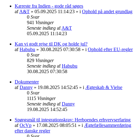
Kæreste fra Indien - gode råd søges
af
A&T
» 05.09.2025 11:14:23 » i
Ophold på andet grundlag
0
Svar
941
Visninger
Seneste indlæg
af
A&T
05.09.2025 11:14:23
Kan vi godt rejse til DK og holde jul?
af
Habubu
» 30.08.2025 07:30:58 » i
Ophold efter EU-regler
0
Svar
829
Visninger
Seneste indlæg
af
Habubu
30.08.2025 07:30:58
Dokumenter
af
Danny
» 19.08.2025 14:52:45 » i
Ægteskab & Vielse
0
Svar
1115
Visninger
Seneste indlæg
af
Danny
19.08.2025 14:52:45
Spørgsmål til integrationskrav: Herboendes erhvervserfaring
af
OcVp
» 17.08.2025 08:05:51 » i
Ægtefællesammenføring
efter danske regler
0
Svar