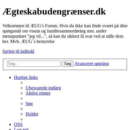
Ægteskabudengrænser.dk
Velkommen til ÆUG's Forum. Hvis du ikke kan finde svaret på dine
spørgsmål om visum og familiesammenføring mm. under
menupunktet "jeg vil...", så kan du sikkert få svar ved at stille dem
her. Mvh. ÆUG`s bestyrelse
Spring til indhold
Avanceret søgning
Søg
Hurtige links
Ubesvarede indlæg
Aktive emner
Søg
Holdet
OSS
Log ind