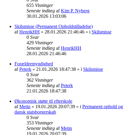
655
Visninger
Seneste indlæg
af
Kim P. Nyberg
30.01.2026 13:03:06
Skilsmisse (Permanent Opholdstilladelse)
af
HenrikHH
» 28.01.2026 21:46:46 » i
Skilsmisse
0
Svar
429
Visninger
Seneste indlæg
af
HenrikHH
28.01.2026 21:46:46
Forældremyndighed
af
Peterk
» 21.01.2026 18:47:38 » i
Skilsmisse
0
Svar
362
Visninger
Seneste indlæg
af
Peterk
21.01.2026 18:47:38
Økonomisk støtte til efterskole
af
Metin
» 19.01.2026 20:07:39 » i
Permanent ophold og
dansk statsborgerskab
0
Svar
353
Visninger
Seneste indlæg
af
Metin
19.01.2026 20:07:39