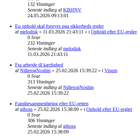
132
Visninger
Seneste indlæg
af
KBHNV
24.05.2026 09:13:01
Eu ophold skal fornyes pga sikkerheds regler
af
melodisk
» 11.03.2026 21:43:11 » i
Ophold efter EU-regler
0
Svar
232
Visninger
Seneste indlæg
af
melodisk
11.03.2026 21:43:11
Fra arbejde tll kærlighed
af
NillerogNoshin
» 25.02.2026 15:39:22 » i
Visum
0
Svar
313
Visninger
Seneste indlæg
af
NillerogNoshin
25.02.2026 15:39:22
Familiesammenføring efter EU-retten
af
gibora
» 25.02.2026 15:38:09 » i
Ophold efter EU-regler
0
Svar
306
Visninger
Seneste indlæg
af
gibora
25.02.2026 15:38:09