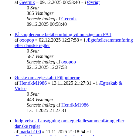
af
Geernik
» 09.12.2025 00:58:40 » i
Øvrigt
0
Svar
385
Visninger
Seneste indlæg
af
Geernik
09.12.2025 00:58:40
På supplerende beløbsordning vil nu søge om FA1
af
oxopop
» 02.12.2025 12:27:58 » i
Ægtefællesammenføring
efter danske regler
0
Svar
587
Visninger
Seneste indlæg
af
oxopop
02.12.2025 12:27:58
Ønske om ægteskab i Filippinerne
af
HenrikM1986
» 13.11.2025 21:27:31 » i
Ægteskab &
Vielse
0
Svar
443
Visninger
Seneste indlæg
af
HenrikM1986
13.11.2025 21:27:31
Indgivelse af ansøgning om ægtefællesammenføring efter
danske regler
af
markch100
» 11.11.2025 21:18:54 » i