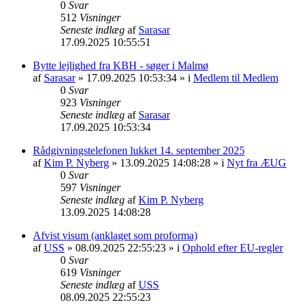
0
Svar
512
Visninger
Seneste indlæg
af
Sarasar
17.09.2025 10:55:51
Bytte lejlighed fra KBH - søger i Malmø
af
Sarasar
» 17.09.2025 10:53:34 » i
Medlem til Medlem
0
Svar
923
Visninger
Seneste indlæg
af
Sarasar
17.09.2025 10:53:34
Rådgivningstelefonen lukket 14. september 2025
af
Kim P. Nyberg
» 13.09.2025 14:08:28 » i
Nyt fra ÆUG
0
Svar
597
Visninger
Seneste indlæg
af
Kim P. Nyberg
13.09.2025 14:08:28
Afvist visum (anklaget som proforma)
af
USS
» 08.09.2025 22:55:23 » i
Ophold efter EU-regler
0
Svar
619
Visninger
Seneste indlæg
af
USS
08.09.2025 22:55:23