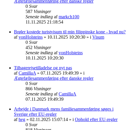
Ægtefællesammenføring efter danske regler
0
Svar
587
Visninger
Seneste indlæg
af
markch100
11.11.2025 21:18:54
Brøler kostede turistvisum til min filippinske kone - hvad nu?
af
vonHolsteins
» 10.11.2025 10:20:30 » i
Visum
0
Svar
452
Visninger
Seneste indlæg
af
vonHolsteins
10.11.2025 10:20:30
Tilbagerejsetilladelse og nyt pas
af
CamillaA
» 07.11.2025 19:49:39 » i
Ægtefællesammenføring efter danske regler
0
Svar
866
Visninger
Seneste indlæg
af
CamillaA
07.11.2025 19:49:39
Arbejde i Danmark mens familiesammenføring søges i
Sverige efter EU-regler
af
heg
» 02.11.2025 15:07:14 » i
Ophold efter EU-regler
0
Svar
818
Visninger