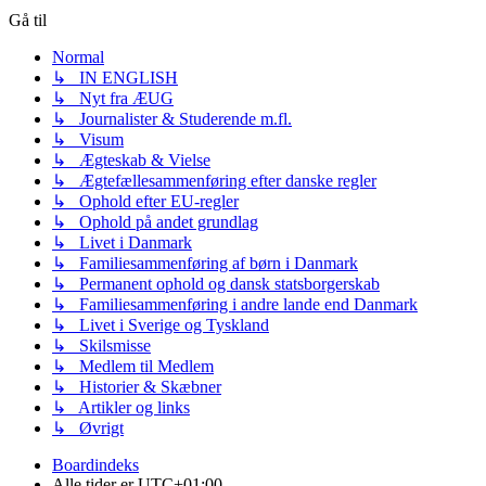
Gå til
Normal
↳ IN ENGLISH
↳ Nyt fra ÆUG
↳ Journalister & Studerende m.fl.
↳ Visum
↳ Ægteskab & Vielse
↳ Ægtefællesammenføring efter danske regler
↳ Ophold efter EU-regler
↳ Ophold på andet grundlag
↳ Livet i Danmark
↳ Familiesammenføring af børn i Danmark
↳ Permanent ophold og dansk statsborgerskab
↳ Familiesammenføring i andre lande end Danmark
↳ Livet i Sverige og Tyskland
↳ Skilsmisse
↳ Medlem til Medlem
↳ Historier & Skæbner
↳ Artikler og links
↳ Øvrigt
Boardindeks
Alle tider er
UTC+01:00