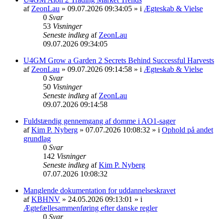
af
ZeonLau
» 09.07.2026 09:34:05 » i
Ægteskab & Vielse
0
Svar
53
Visninger
Seneste indlæg
af
ZeonLau
09.07.2026 09:34:05
U4GM Grow a Garden 2 Secrets Behind Successful Harvests
af
ZeonLau
» 09.07.2026 09:14:58 » i
Ægteskab & Vielse
0
Svar
50
Visninger
Seneste indlæg
af
ZeonLau
09.07.2026 09:14:58
Fuldstændig gennemgang af domme i AO1-sager
af
Kim P. Nyberg
» 07.07.2026 10:08:32 » i
Ophold på andet
grundlag
0
Svar
142
Visninger
Seneste indlæg
af
Kim P. Nyberg
07.07.2026 10:08:32
Manglende dokumentation for uddannelseskravet
af
KBHNV
» 24.05.2026 09:13:01 » i
Ægtefællesammenføring efter danske regler
0
Svar