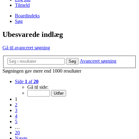
Tilmeld
Boardindeks
Søg
Ubesvarede indlæg
Gå til avanceret søgning
Avanceret søgning
Søg
Søgningen gav mere end 1000 resultater
Side
1
af
20
Gå til side:
1
2
3
4
5
…
20
Næste