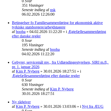
0
Svar
351
Visninger
Seneste indlæg
af
nsk
06.02.2026 12:26:00
Betingelser fo Familiesammenføring for økonomisk aktive
tyrkiske statsborgere/arbejdstagere
af
booba
» 04.02.2026 11:22:20 » i
Ægtefællesammenføring
efter danske regler
0
Svar
195
Visninger
Seneste indlæg
af
booba
04.02.2026 11:22:20
Gebyrer, servicemål mv., fra Udlændingestyrelsen, SIRI m.fl,.
pr. 1. januar 2026
af
Kim P. Nyberg
» 30.01.2026 18:27:51 » i
Ægtefællesammenføring efter danske regler
0
Svar
630
Visninger
Seneste indlæg
af
Kim P. Nyberg
30.01.2026 18:27:51
Ny rådgiver
af
Kim P. Nyberg
» 30.01.2026 13:03:06 » i
Nyt fra ÆUG
0
Svar