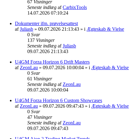
67
Visninger
Seneste indlæg
af
CarbixTools
14.07.2026 07:10:24
Dokumenter ifm. prøvelsesattest
af
Juliasb
» 09.07.2026 21:13:43 » i
Ægteskab & Vielse
0
Svar
137
Visninger
Seneste indlæg
af
Juliasb
09.07.2026 21:13:43
U4GM Forza Horizon 6 Drift Masters
af
ZeonLau
» 09.07.2026 10:00:04 » i
Ægteskab & Vielse
0
Svar
61
Visninger
Seneste indlæg
af
ZeonLau
09.07.2026 10:00:04
U4GM Forza Horizon 6 Custom Showcases
af
ZeonLau
» 09.07.2026 09:47:43 » i
Ægteskab & Vielse
0
Svar
47
Visninger
Seneste indlæg
af
ZeonLau
09.07.2026 09:47:43
U4GM Aion 2 Trading Market Trends