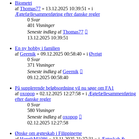
Biometri
af
Thomas77
» 13.12.2025 10:39:51 » i
Ægtefællesammenføring efter danske regler
0
Svar
401
Visninger
Seneste indlæg
af
Thomas77
13.12.2025 10:39:51
En ny hobby i familien
af
Geernik
» 09.12.2025 00:58:40 » i
Øvrigt
0
Svar
371
Visninger
Seneste indlæg
af
Geernik
09.12.2025 00:58:40
På supplerende beløbsordning vil nu søge om FA1
af
oxopop
» 02.12.2025 12:27:58 » i
Ægtefællesammenføring
efter danske regler
0
Svar
580
Visninger
Seneste indlæg
af
oxopop
02.12.2025 12:27:58
Ønske om ægteskab i Filippinerne
af
HenrikM1986
» 13.11.2025 21:27:31 » i
Ægteskab &