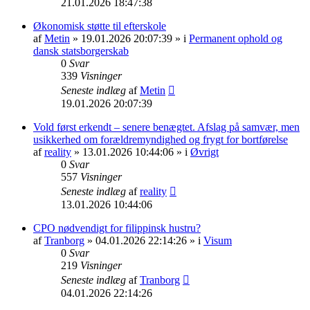
21.01.2026 18:47:38
Økonomisk støtte til efterskole
af
Metin
» 19.01.2026 20:07:39 » i
Permanent ophold og
dansk statsborgerskab
0
Svar
339
Visninger
Seneste indlæg
af
Metin
19.01.2026 20:07:39
Vold først erkendt – senere benægtet. Afslag på samvær, men
usikkerhed om forældremyndighed og frygt for bortførelse
af
reality
» 13.01.2026 10:44:06 » i
Øvrigt
0
Svar
557
Visninger
Seneste indlæg
af
reality
13.01.2026 10:44:06
CPO nødvendigt for filippinsk hustru?
af
Tranborg
» 04.01.2026 22:14:26 » i
Visum
0
Svar
219
Visninger
Seneste indlæg
af
Tranborg
04.01.2026 22:14:26