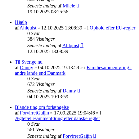
Seneste indlæg
af
Milele
19.10.2025 08:25:56
Hjælp
af
Ahlquist
» 12.10.2025 13:08:39 » i
Ophold efter EU-regler
0
Svar
384
Visninger
Seneste indlæg
af
Ahlquist
12.10.2025 13:08:39
Til Sverige nu
af
Danny
» 04.10.2025 19:13:59 » i
Familiesammenføring i
andre lande end Danmark
0
Svar
672
Visninger
Seneste indlæg
af
Danny
04.10.2025 19:13:59
Blande ting om forlængelse
af
ForvirretGaijin
» 17.09.2025 19:04:46 » i
Ægtefællesammenføring efter danske regler
0
Svar
561
Visninger
Seneste indlæg
af
ForvirretGaijin