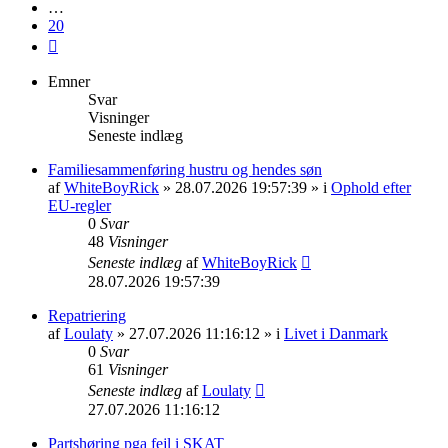
…
20
Næste
Emner
Svar
Visninger
Seneste indlæg
Familiesammenføring hustru og hendes søn
af
WhiteBoyRick
» 28.07.2026 19:57:39 » i
Ophold efter
EU-regler
0
Svar
48
Visninger
Seneste indlæg
af
WhiteBoyRick
28.07.2026 19:57:39
Repatriering
af
Loulaty
» 27.07.2026 11:16:12 » i
Livet i Danmark
0
Svar
61
Visninger
Seneste indlæg
af
Loulaty
27.07.2026 11:16:12
Partshøring pga fejl i SKAT