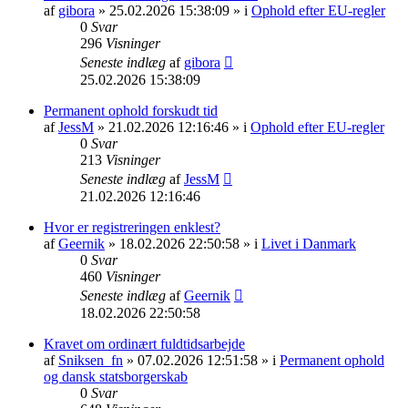
af
gibora
» 25.02.2026 15:38:09 » i
Ophold efter EU-regler
0
Svar
296
Visninger
Seneste indlæg
af
gibora
25.02.2026 15:38:09
Permanent ophold forskudt tid
af
JessM
» 21.02.2026 12:16:46 » i
Ophold efter EU-regler
0
Svar
213
Visninger
Seneste indlæg
af
JessM
21.02.2026 12:16:46
Hvor er registreringen enklest?
af
Geernik
» 18.02.2026 22:50:58 » i
Livet i Danmark
0
Svar
460
Visninger
Seneste indlæg
af
Geernik
18.02.2026 22:50:58
Kravet om ordinært fuldtidsarbejde
af
Sniksen_fn
» 07.02.2026 12:51:58 » i
Permanent ophold
og dansk statsborgerskab
0
Svar