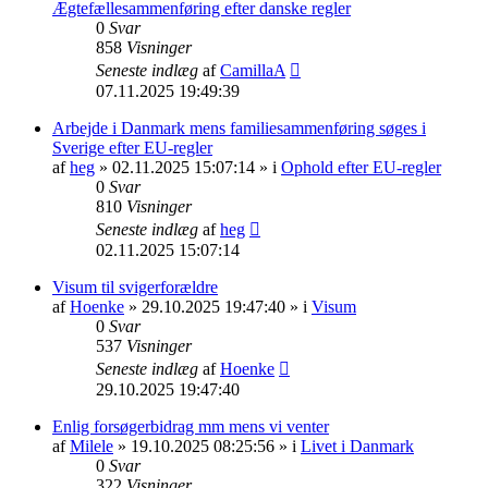
Ægtefællesammenføring efter danske regler
0
Svar
858
Visninger
Seneste indlæg
af
CamillaA
07.11.2025 19:49:39
Arbejde i Danmark mens familiesammenføring søges i
Sverige efter EU-regler
af
heg
» 02.11.2025 15:07:14 » i
Ophold efter EU-regler
0
Svar
810
Visninger
Seneste indlæg
af
heg
02.11.2025 15:07:14
Visum til svigerforældre
af
Hoenke
» 29.10.2025 19:47:40 » i
Visum
0
Svar
537
Visninger
Seneste indlæg
af
Hoenke
29.10.2025 19:47:40
Enlig forsøgerbidrag mm mens vi venter
af
Milele
» 19.10.2025 08:25:56 » i
Livet i Danmark
0
Svar
322
Visninger