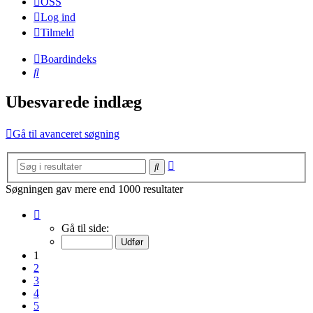
OSS
Log ind
Tilmeld
Boardindeks
Søg
Ubesvarede indlæg
Gå til avanceret søgning
Avanceret
Søg
søgning
Søgningen gav mere end 1000 resultater
Side
1
Gå til side:
af
20
1
2
3
4
5