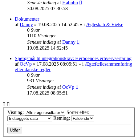
Seneste indlæg
af
Habubu
30.08.2025 07:30:58
Dokumenter
af
Danny
» 19.08.2025 14:52:45 » i
Ægteskab & Vielse
0
Svar
1110
Visninger
Seneste indlæg
af
Danny
19.08.2025 14:52:45
Spørgsmål til integrationskrav: Herboendes erhvervserfaring
af
OcVp
» 17.08.2025 08:05:51 » i
Ægtefællesammenføring
efter danske regler
0
Svar
931
Visninger
Seneste indlæg
af
OcVp
17.08.2025 08:05:51
Visning:
Sorter efter:
Retning: