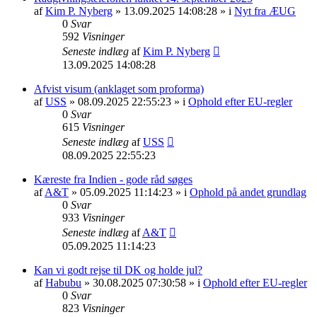
af
Kim P. Nyberg
» 13.09.2025 14:08:28 » i
Nyt fra ÆUG
0
Svar
592
Visninger
Seneste indlæg
af
Kim P. Nyberg
13.09.2025 14:08:28
Afvist visum (anklaget som proforma)
af
USS
» 08.09.2025 22:55:23 » i
Ophold efter EU-regler
0
Svar
615
Visninger
Seneste indlæg
af
USS
08.09.2025 22:55:23
Kæreste fra Indien - gode råd søges
af
A&T
» 05.09.2025 11:14:23 » i
Ophold på andet grundlag
0
Svar
933
Visninger
Seneste indlæg
af
A&T
05.09.2025 11:14:23
Kan vi godt rejse til DK og holde jul?
af
Habubu
» 30.08.2025 07:30:58 » i
Ophold efter EU-regler
0
Svar
823
Visninger