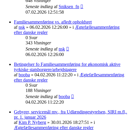
648
Visninger
Seneste indlæg
af
Sniksen_fn
07.02.2026 12:51:58
Familiesammenføring vs. afledt opholdsret
af
nsk
» 06.02.2026 12:26:00 » i
Ægtefællesammenføring
efter danske regler
0
Svar
343
Visninger
Seneste indlæg
af
nsk
06.02.2026 12:26:00
Betingelser fo Familiesammenføring for økonomisk aktive
tyrkiske statsborgere/arbejdstagere
af
booba
» 04.02.2026 11:22:20 » i
Ægtefællesammenføring
efter danske regler
0
Svar
188
Visninger
Seneste indlæg
af
booba
04.02.2026 11:22:20
Gebyrer, servicemål mv., fra Udlændingestyrelsen, SIRI m.fl,.
pr. 1. januar 2026
af
Kim P. Nyberg
» 30.01.2026 18:27:51 » i
Ægtefællesammenføring efter danske regler