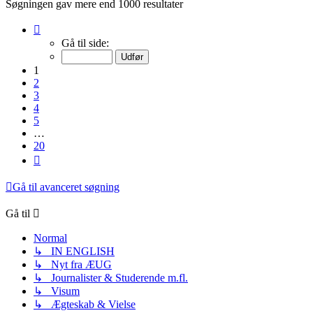
Søgningen gav mere end 1000 resultater
Side
1
Gå til side:
af
20
1
2
3
4
5
…
20
Næste
Gå til avanceret søgning
Gå til
Normal
↳ IN ENGLISH
↳ Nyt fra ÆUG
↳ Journalister & Studerende m.fl.
↳ Visum
↳ Ægteskab & Vielse