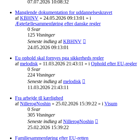
07.07.2026 10:08:32
Manglende dokumentation for uddannelseskravet
af
KBHNV
» 24.05.2026 09:13:01 » i
Ægtefællesammenføring efter danske regler
0
Svar
125
Visninger
Seneste indlæg
af
KBHNV
24.05.2026 09:13:01
Eu ophold skal fornyes pga sikkerheds regler
af
melodisk
» 11.03.2026 21:43:11 » i
Ophold efter EU-regler
0
Svar
224
Visninger
Seneste indlæg
af
melodisk
11.03.2026 21:43:11
Fra arbejde tll kærlighed
af
NillerogNoshin
» 25.02.2026 15:39:22 » i
Visum
0
Svar
305
Visninger
Seneste indlæg
af
NillerogNoshin
25.02.2026 15:39:22
Familiesammenføring efter EU-retten