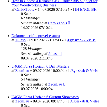
How to Choose a Reliable CNC Router Bits Supplier for
Your Woodworking Business
af
CarbixTools
» 14.07.2026 07:10:24 » i
IN ENGLISH
0
Svar
62
Visninger
Seneste indlæg
af
CarbixTools
14.07.2026 07:10:24
Dokumenter ifm. prøvelsesattest
af
Juliasb
» 09.07.2026 21:13:43 » i
Ægteskab & Vielse
0
Svar
128
Visninger
Seneste indlæg
af
Juliasb
09.07.2026 21:13:43
U4GM Forza Horizon 6 Drift Masters
af
ZeonLau
» 09.07.2026 10:00:04 » i
Ægteskab & Vielse
0
Svar
54
Visninger
Seneste indlæg
af
ZeonLau
09.07.2026 10:00:04
U4GM Forza Horizon 6 Custom Showcases
af
ZeonLau
» 09.07.2026 09:47:43 » i
Ægteskab & Vielse
0
Svar