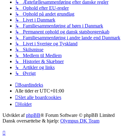
↳ Ægtefællesammenføring efter danske regler
↳ Ophold efter EU-regler
↳ Ophold på andet grundlag
↳ Livet i Danmark
↳ Familiesammenføring af børn i Danmark
↳ Permanent ophold og dansk statsborgerskab
↳ Familiesammenføring i andre lande end Danmark
↳ Livet i Sverige og Tyskland
↳ Skilsmisse
↳ Medlem til Medlem
↳ Historier & Skæbner
↳ Artikler og links
↳ Øvrigt
Boardindeks
Alle tider er
UTC+01:00
Slet alle boardcookies
Holdet
Udviklet af
phpBB
® Forum Software © phpBB Limited
Dansk oversættelse & hjælp:
Olympus DK Team