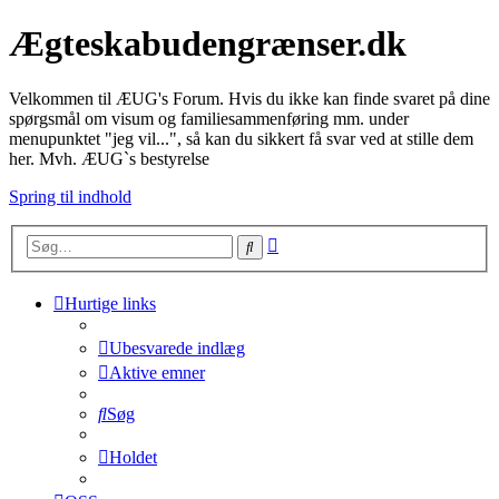
Ægteskabudengrænser.dk
Velkommen til ÆUG's Forum. Hvis du ikke kan finde svaret på dine
spørgsmål om visum og familiesammenføring mm. under
menupunktet "jeg vil...", så kan du sikkert få svar ved at stille dem
her. Mvh. ÆUG`s bestyrelse
Spring til indhold
Avanceret
Søg
søgning
Hurtige links
Ubesvarede indlæg
Aktive emner
Søg
Holdet