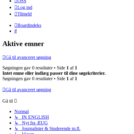
OSS
Log ind
Tilmeld
Boardindeks
Søg
Aktive emner
Gå til avanceret søgning
Søgningen gav 0 resultater • Side
1
af
1
Intet emne eller indlæg passer til dine søgekriterier.
Søgningen gav 0 resultater • Side
1
af
1
Gå til avanceret søgning
Gå til
Normal
↳ IN ENGLISH
↳ Nyt fra ÆUG
↳ Journalister & Studerende m.fl.