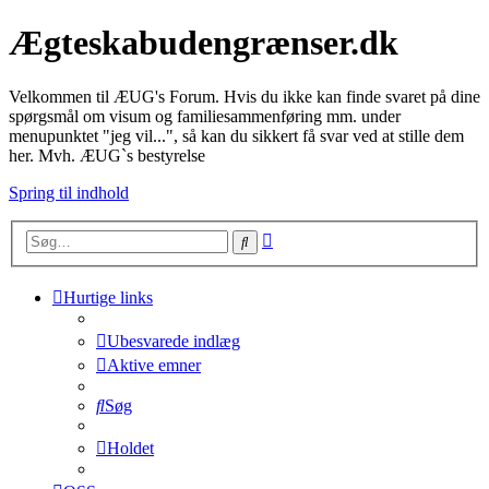
Ægteskabudengrænser.dk
Velkommen til ÆUG's Forum. Hvis du ikke kan finde svaret på dine
spørgsmål om visum og familiesammenføring mm. under
menupunktet "jeg vil...", så kan du sikkert få svar ved at stille dem
her. Mvh. ÆUG`s bestyrelse
Spring til indhold
Avanceret
Søg
søgning
Hurtige links
Ubesvarede indlæg
Aktive emner
Søg
Holdet