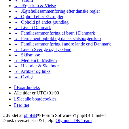
↳ Visum
↳ Ægteskab & Vielse
↳ Ægtefællesammenføring efter danske regler
↳ Ophold efter EU-regler
↳ Ophold på andet grundlag
↳ Livet i Danmark
↳ Familiesammenføring af børn i Danmark
↳ Permanent ophold og dansk statsborgerskab
↳ Familiesammenføring i andre lande end Danmark
↳ Livet i Sverige og Tyskland
↳ Skilsmisse
↳ Medlem til Medlem
↳ Historier & Skæbner
↳ Artikler og links
↳ Øvrigt
Boardindeks
Alle tider er
UTC+01:00
Slet alle boardcookies
Holdet
Udviklet af
phpBB
® Forum Software © phpBB Limited
Dansk oversættelse & hjælp:
Olympus DK Team