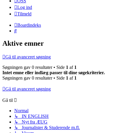
OSS
Log ind
Tilmeld
Boardindeks
Søg
Aktive emner
Gå til avanceret søgning
Søgningen gav 0 resultater • Side
1
af
1
Intet emne eller indlæg passer til dine søgekriterier.
Søgningen gav 0 resultater • Side
1
af
1
Gå til avanceret søgning
Gå til
Normal
↳ IN ENGLISH
↳ Nyt fra ÆUG
↳ Journalister & Studerende m.fl.