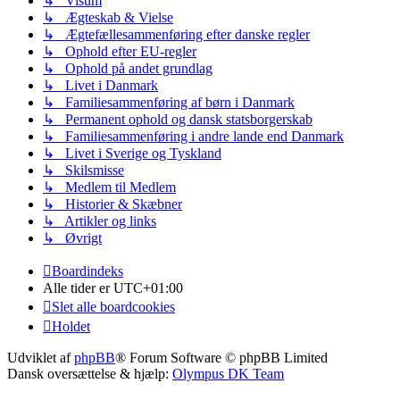
↳ Visum
↳ Ægteskab & Vielse
↳ Ægtefællesammenføring efter danske regler
↳ Ophold efter EU-regler
↳ Ophold på andet grundlag
↳ Livet i Danmark
↳ Familiesammenføring af børn i Danmark
↳ Permanent ophold og dansk statsborgerskab
↳ Familiesammenføring i andre lande end Danmark
↳ Livet i Sverige og Tyskland
↳ Skilsmisse
↳ Medlem til Medlem
↳ Historier & Skæbner
↳ Artikler og links
↳ Øvrigt
Boardindeks
Alle tider er
UTC+01:00
Slet alle boardcookies
Holdet
Udviklet af
phpBB
® Forum Software © phpBB Limited
Dansk oversættelse & hjælp:
Olympus DK Team