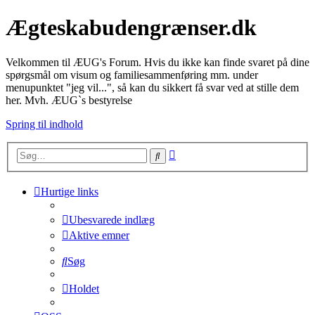
Ægteskabudengrænser.dk
Velkommen til ÆUG's Forum. Hvis du ikke kan finde svaret på dine
spørgsmål om visum og familiesammenføring mm. under
menupunktet "jeg vil...", så kan du sikkert få svar ved at stille dem
her. Mvh. ÆUG`s bestyrelse
Spring til indhold
Avanceret
Søg
søgning
Hurtige links
Ubesvarede indlæg
Aktive emner
Søg
Holdet