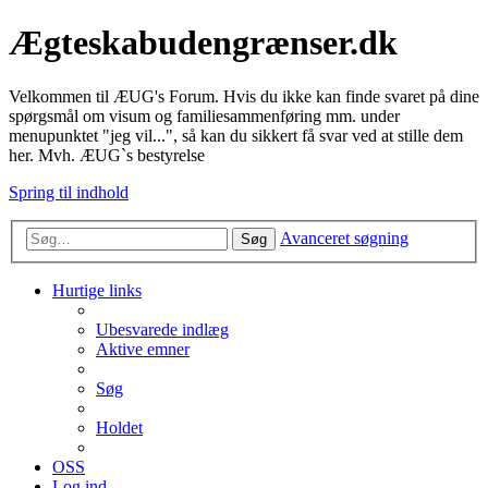
Ægteskabudengrænser.dk
Velkommen til ÆUG's Forum. Hvis du ikke kan finde svaret på dine
spørgsmål om visum og familiesammenføring mm. under
menupunktet "jeg vil...", så kan du sikkert få svar ved at stille dem
her. Mvh. ÆUG`s bestyrelse
Spring til indhold
Avanceret søgning
Søg
Hurtige links
Ubesvarede indlæg
Aktive emner
Søg
Holdet
OSS
Log ind