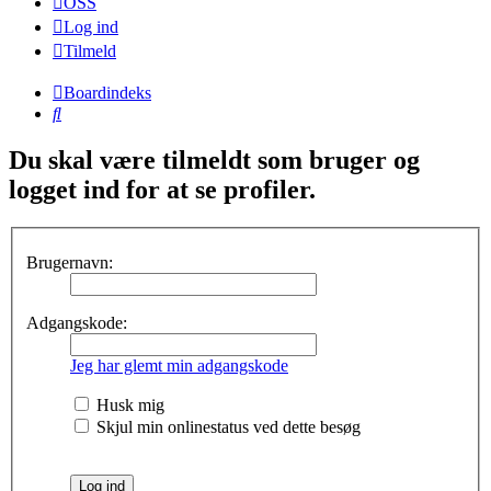
OSS
Log ind
Tilmeld
Boardindeks
Søg
Du skal være tilmeldt som bruger og
logget ind for at se profiler.
Brugernavn:
Adgangskode:
Jeg har glemt min adgangskode
Husk mig
Skjul min onlinestatus ved dette besøg