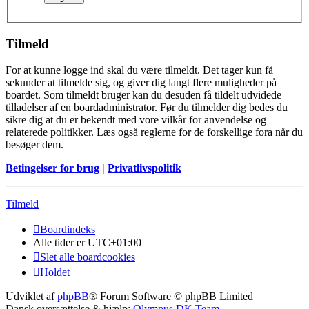
Tilmeld
For at kunne logge ind skal du være tilmeldt. Det tager kun få
sekunder at tilmelde sig, og giver dig langt flere muligheder på
boardet. Som tilmeldt bruger kan du desuden få tildelt udvidede
tilladelser af en boardadministrator. Før du tilmelder dig bedes du
sikre dig at du er bekendt med vore vilkår for anvendelse og
relaterede politikker. Læs også reglerne for de forskellige fora når du
besøger dem.
Betingelser for brug
|
Privatlivspolitik
Tilmeld
Boardindeks
Alle tider er
UTC+01:00
Slet alle boardcookies
Holdet
Udviklet af
phpBB
® Forum Software © phpBB Limited
Dansk oversættelse & hjælp:
Olympus DK Team