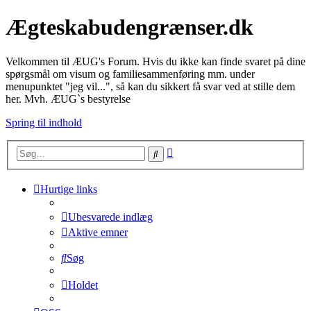
Ægteskabudengrænser.dk
Velkommen til ÆUG's Forum. Hvis du ikke kan finde svaret på dine
spørgsmål om visum og familiesammenføring mm. under
menupunktet "jeg vil...", så kan du sikkert få svar ved at stille dem
her. Mvh. ÆUG`s bestyrelse
Spring til indhold
Avanceret
Søg
søgning
Hurtige links
Ubesvarede indlæg
Aktive emner
Søg
Holdet