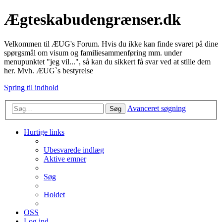
Ægteskabudengrænser.dk
Velkommen til ÆUG's Forum. Hvis du ikke kan finde svaret på dine
spørgsmål om visum og familiesammenføring mm. under
menupunktet "jeg vil...", så kan du sikkert få svar ved at stille dem
her. Mvh. ÆUG`s bestyrelse
Spring til indhold
Avanceret søgning
Søg
Hurtige links
Ubesvarede indlæg
Aktive emner
Søg
Holdet
OSS
Log ind