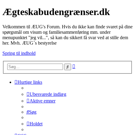
Ægteskabudengrænser.dk
Velkommen til ÆUG's Forum. Hvis du ikke kan finde svaret på dine
spørgsmål om visum og familiesammenføring mm. under
menupunktet "jeg vil...", så kan du sikkert få svar ved at stille dem
her. Mvh. ÆUG`s bestyrelse
Spring til indhold
Avanceret
Søg
søgning
Hurtige links
Ubesvarede indlæg
Aktive emner
Søg
Holdet