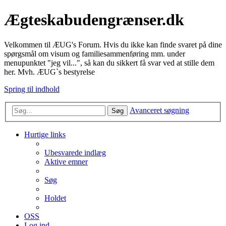
Ægteskabudengrænser.dk
Velkommen til ÆUG's Forum. Hvis du ikke kan finde svaret på dine
spørgsmål om visum og familiesammenføring mm. under
menupunktet "jeg vil...", så kan du sikkert få svar ved at stille dem
her. Mvh. ÆUG`s bestyrelse
Spring til indhold
Avanceret søgning
Søg
Hurtige links
Ubesvarede indlæg
Aktive emner
Søg
Holdet
OSS
Log ind