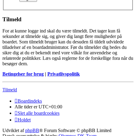
Tilmeld
For at kunne logge ind skal du være tilmeldt. Det tager kun få
sekunder at tilmelde sig, og giver dig langt flere muligheder på
boardet. Som tilmeldt bruger kan du desuden få tildelt udvidede
tilladelser af en boardadministrator. Før du tilmelder dig bedes du
sikre dig at du er bekendt med vore vilkår for anvendelse og
relaterede politikker. Læs også reglerne for de forskellige fora når du
besøger dem.
Betingelser for brug
|
Privatlivspolitik
Tilmeld
Boardindeks
Alle tider er
UTC+01:00
Slet alle boardcookies
Holdet
Udviklet af
phpBB
® Forum Software © phpBB Limited
Dansk oversættelse & hjælp:
Olympus DK Team