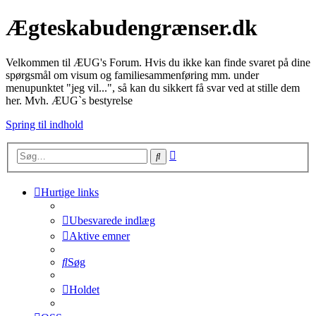
Ægteskabudengrænser.dk
Velkommen til ÆUG's Forum. Hvis du ikke kan finde svaret på dine
spørgsmål om visum og familiesammenføring mm. under
menupunktet "jeg vil...", så kan du sikkert få svar ved at stille dem
her. Mvh. ÆUG`s bestyrelse
Spring til indhold
Avanceret
Søg
søgning
Hurtige links
Ubesvarede indlæg
Aktive emner
Søg
Holdet