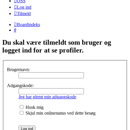
OSS
Log ind
Tilmeld
Boardindeks
Søg
Du skal være tilmeldt som bruger og
logget ind for at se profiler.
Brugernavn:
Adgangskode:
Jeg har glemt min adgangskode
Husk mig
Skjul min onlinestatus ved dette besøg