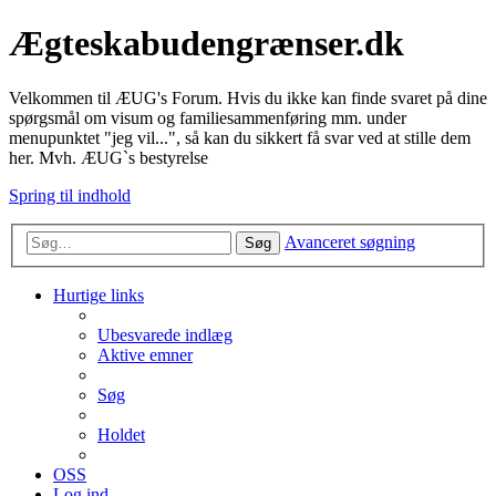
Ægteskabudengrænser.dk
Velkommen til ÆUG's Forum. Hvis du ikke kan finde svaret på dine
spørgsmål om visum og familiesammenføring mm. under
menupunktet "jeg vil...", så kan du sikkert få svar ved at stille dem
her. Mvh. ÆUG`s bestyrelse
Spring til indhold
Avanceret søgning
Søg
Hurtige links
Ubesvarede indlæg
Aktive emner
Søg
Holdet
OSS
Log ind