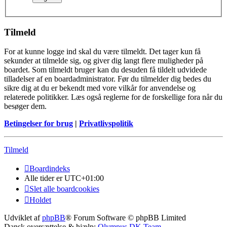
Tilmeld
For at kunne logge ind skal du være tilmeldt. Det tager kun få
sekunder at tilmelde sig, og giver dig langt flere muligheder på
boardet. Som tilmeldt bruger kan du desuden få tildelt udvidede
tilladelser af en boardadministrator. Før du tilmelder dig bedes du
sikre dig at du er bekendt med vore vilkår for anvendelse og
relaterede politikker. Læs også reglerne for de forskellige fora når du
besøger dem.
Betingelser for brug
|
Privatlivspolitik
Tilmeld
Boardindeks
Alle tider er
UTC+01:00
Slet alle boardcookies
Holdet
Udviklet af
phpBB
® Forum Software © phpBB Limited
Dansk oversættelse & hjælp:
Olympus DK Team