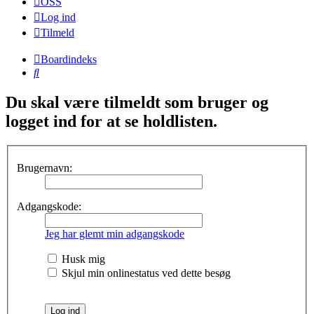
OSS
Log ind
Tilmeld
Boardindeks
Søg
Du skal være tilmeldt som bruger og
logget ind for at se holdlisten.
Brugernavn:
Adgangskode:
Jeg har glemt min adgangskode
Husk mig
Skjul min onlinestatus ved dette besøg