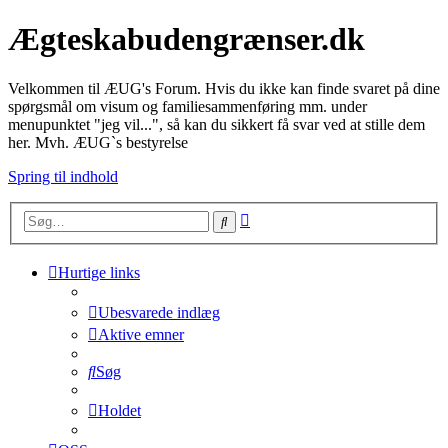
Ægteskabudengrænser.dk
Velkommen til ÆUG's Forum. Hvis du ikke kan finde svaret på dine
spørgsmål om visum og familiesammenføring mm. under
menupunktet "jeg vil...", så kan du sikkert få svar ved at stille dem
her. Mvh. ÆUG`s bestyrelse
Spring til indhold
Avanceret
Søg
søgning
Hurtige links
Ubesvarede indlæg
Aktive emner
Søg
Holdet