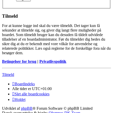
Tilmeld
For at kunne logge ind skal du være tilmeldt. Det tager kun få
sekunder at tilmelde sig, og giver dig langt flere muligheder på
boardet. Som tilmeldt bruger kan du desuden få tildelt udvidede
tilladelser af en boardadministrator. Før du tilmelder dig bedes du
sikre dig at du er bekendt med vore vilkår for anvendelse og
relaterede politikker. Læs også reglerne for de forskellige fora når du
besøger dem.
Betingelser for brug
|
Privatlivspolitik
Tilmeld
Boardindeks
Alle tider er
UTC+01:00
Slet alle boardcookies
Holdet
Udviklet af
phpBB
® Forum Software © phpBB Limited
Dansk oversættelse & hjælp:
Olympus DK Team