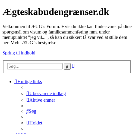
Ægteskabudengrænser.dk
Velkommen til ÆUG's Forum. Hvis du ikke kan finde svaret på dine
spørgsmål om visum og familiesammenføring mm. under
menupunktet "jeg vil...", så kan du sikkert få svar ved at stille dem
her. Mvh. ÆUG`s bestyrelse
Spring til indhold
Avanceret
Søg
søgning
Hurtige links
Ubesvarede indlæg
Aktive emner
Søg
Holdet