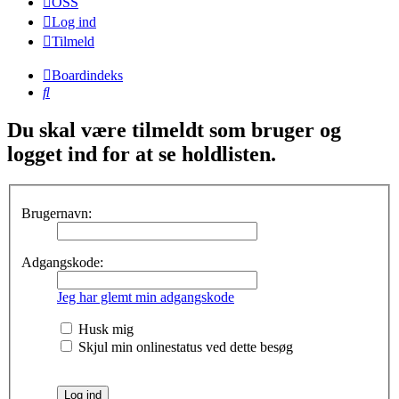
OSS
Log ind
Tilmeld
Boardindeks
Søg
Du skal være tilmeldt som bruger og
logget ind for at se holdlisten.
Brugernavn:
Adgangskode:
Jeg har glemt min adgangskode
Husk mig
Skjul min onlinestatus ved dette besøg