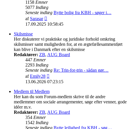
1158
Emner
5077
Indlæg
Seneste indlæg
Bytte bolig fra KBH - søger i…
Vis
af
Sarasar
det
17.09.2025 10:58:45
seneste
indlæg
Skilsmisse
Her diskuterer vi praktiske og juridiske forhold omkring
skilsmisser samt muligheden for, at en ægtefællesammenført
kan blive i Danmark efter en skilsmisse
Redaktører:
ZB
,
AUG Board
447
Emner
2293
Indlæg
Seneste indlæg
Re: Trin-for-trin - sådan gør…
Vis
af
Emily28
det
13.06.2026 07:23:15
seneste
indlæg
Medlem til Medlem
Her kan du som Forum-medlem skrive til de andre
medlemmer om sociale arrangementer, søge efter venner, gode
idéer m.v.
Redaktører:
ZB
,
AUG Board
354
Emner
1542
Indlæg
Seneste indlæg
Bytte lejlighed fra KBH - søg…