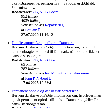
Skat (Børnepenge, pension m.v.), Sygdom & dødsfald,
Skilsmisse m.v.
Redaktører:
ZB
,
AUG Board
952
Emner
4959
Indlæg
Seneste indlæg
Repatriering
Vis
af
Loulaty
det
27.07.2026 11:16:12
seneste
indlæg
Familiesammenføring af børn i Danmark
Her kan du skrive om / søge information om, hvordan I får
sammenbragte børn med til Danmark, når børnene ikke er
danske statsborgere.
Redaktører:
ZB
,
AUG Board
65
Emner
282
Indlæg
Seneste indlæg
Re: Min søn er familiesammenf…
Vis
af
Kim P. Nyberg
det
17.04.2025 12:33:41
seneste
indlæg
Permanent ophold og dansk statsborgerskab
Her kan du skrive om/søge information om, hvorledes man
opnår permanent opholdstilladelse i Danmark og/eller får
dansk statsborgerskab.