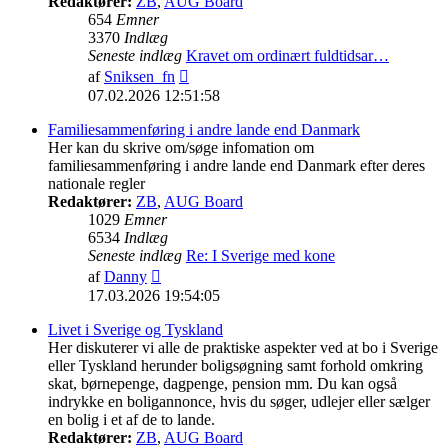
Redaktører:
ZB
,
AUG Board
654
Emner
3370
Indlæg
Seneste indlæg
Kravet om ordinært fuldtidsar…
Vis
af
Sniksen_fn
det
07.02.2026 12:51:58
seneste
indlæg
Familiesammenføring i andre lande end Danmark
Her kan du skrive om/søge infomation om
familiesammenføring i andre lande end Danmark efter deres
nationale regler
Redaktører:
ZB
,
AUG Board
1029
Emner
6534
Indlæg
Seneste indlæg
Re: I Sverige med kone
Vis
af
Danny
det
17.03.2026 19:54:05
seneste
indlæg
Livet i Sverige og Tyskland
Her diskuterer vi alle de praktiske aspekter ved at bo i Sverige
eller Tyskland herunder boligsøgning samt forhold omkring
skat, børnepenge, dagpenge, pension mm. Du kan også
indrykke en boligannonce, hvis du søger, udlejer eller sælger
en bolig i et af de to lande.
Redaktører:
ZB
,
AUG Board