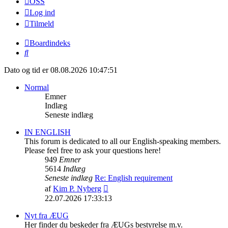
OSS
Log ind
Tilmeld
Boardindeks
Søg
Dato og tid er 08.08.2026 10:47:51
Normal
Emner
Indlæg
Seneste indlæg
IN ENGLISH
This forum is dedicated to all our English-speaking members.
Please feel free to ask your questions here!
949
Emner
5614
Indlæg
Seneste indlæg
Re: English requirement
Vis
af
Kim P. Nyberg
det
22.07.2026 17:33:13
seneste
indlæg
Nyt fra ÆUG
Her finder du beskeder fra ÆUGs bestyrelse m.v.