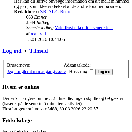
Her kan du skrive om/søge information om alt mellem himmel
og jord, som ikke er dækket af de andre fora her på siden.
Redaktører:
ZB
,
AUG Board
663
Emner
3544
Indlæg
Seneste indlæg
Vold først erkendt – senere b…
Vis
af
reality
det
13.01.2026 10:44:06
seneste
indlæg
Log ind
•
Tilmeld
Brugernavn:
Adgangskode:
Jeg har glemt min adgangskode
|
Husk mig
Hvem er online
Der er
71
brugere online :: 2 tilmeldte, ingen skjulte og 69 gæster
(baseret på de seneste 5 minutters aktivitet)
Flest brugere online var
3488
, 30.03.2026 22:20:57
Fødselsdage
Ingen fødselsdage i dag