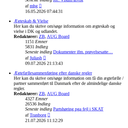
Vis
af
mhg
det
16.05.2026 07:44:31
seneste
indlæg
Ægteskab & Vielse
Her kan du skrive om/søge information om ægteskab og
vielse i DK og udlandet.
Redaktører:
ZB
,
AUG Board
1151
Emner
5831
Indlæg
Seneste indlæg
Dokumenter ifm. prøvelsesatte…
Vis
af
Juliasb
det
09.07.2026 21:13:43
seneste
indlæg
Ægtefællesammenføring efter danske regler
Her kan du skrive om/søge information om få din ægtefælle /
partner sammenført til Danmark efter de almindelige danske
regler.
Redaktører:
ZB
,
AUG Board
4327
Emner
26536
Indlæg
Seneste indlæg
Partshøring pga fejl i SKAT
Vis
af
Tranborg
det
21.07.2026 11:12:29
seneste