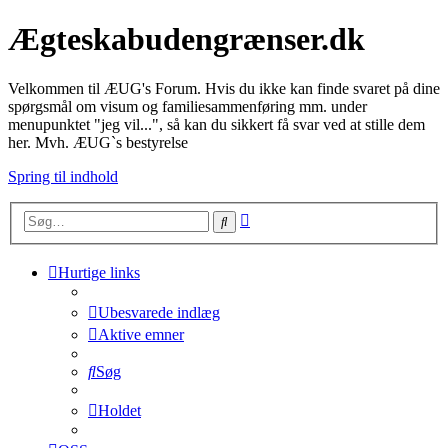
Ægteskabudengrænser.dk
Velkommen til ÆUG's Forum. Hvis du ikke kan finde svaret på dine
spørgsmål om visum og familiesammenføring mm. under
menupunktet "jeg vil...", så kan du sikkert få svar ved at stille dem
her. Mvh. ÆUG`s bestyrelse
Spring til indhold
Avanceret
Søg
søgning
Hurtige links
Ubesvarede indlæg
Aktive emner
Søg
Holdet