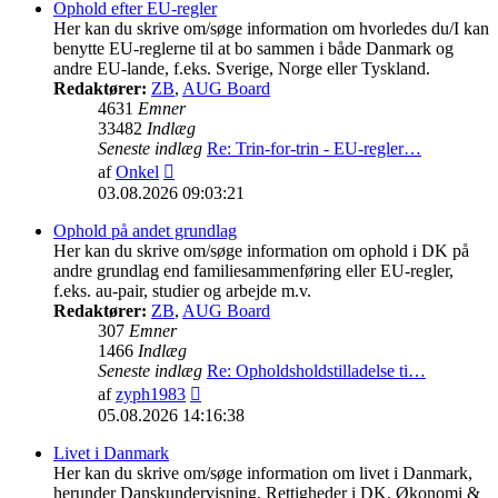
indlæg
Ophold efter EU-regler
Her kan du skrive om/søge information om hvorledes du/I kan
benytte EU-reglerne til at bo sammen i både Danmark og
andre EU-lande, f.eks. Sverige, Norge eller Tyskland.
Redaktører:
ZB
,
AUG Board
4631
Emner
33482
Indlæg
Seneste indlæg
Re: Trin-for-trin - EU-regler…
Vis
af
Onkel
det
03.08.2026 09:03:21
seneste
indlæg
Ophold på andet grundlag
Her kan du skrive om/søge information om ophold i DK på
andre grundlag end familiesammenføring eller EU-regler,
f.eks. au-pair, studier og arbejde m.v.
Redaktører:
ZB
,
AUG Board
307
Emner
1466
Indlæg
Seneste indlæg
Re: Opholdsholdstilladelse ti…
Vis
af
zyph1983
det
05.08.2026 14:16:38
seneste
indlæg
Livet i Danmark
Her kan du skrive om/søge information om livet i Danmark,
herunder Danskundervisning, Rettigheder i DK, Økonomi &