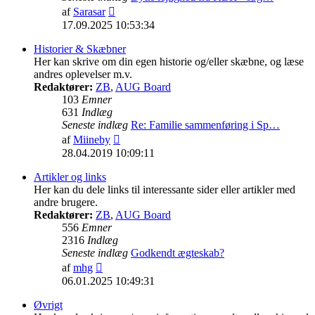
Vis
af
Sarasar
det
17.09.2025 10:53:34
seneste
indlæg
Historier & Skæbner
Her kan skrive om din egen historie og/eller skæbne, og læse
andres oplevelser m.v.
Redaktører:
ZB
,
AUG Board
103
Emner
631
Indlæg
Seneste indlæg
Re: Familie sammenføring i Sp…
Vis
af
Miineby
det
28.04.2019 10:09:11
seneste
indlæg
Artikler og links
Her kan du dele links til interessante sider eller artikler med
andre brugere.
Redaktører:
ZB
,
AUG Board
556
Emner
2316
Indlæg
Seneste indlæg
Godkendt ægteskab?
Vis
af
mhg
det
06.01.2025 10:49:31
seneste
indlæg
Øvrigt