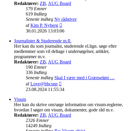
Redaktører:
ZB
,
AUG Board
179
Emner
619
Indlæg
Seneste indlæg
Ny rådgiver
Vis
af
Kim P. Nyberg
det
30.01.2026 13:03:06
seneste
indlæg
Journalister & Studerende m.fl.
Her kan du som journalist, studerende el.lign. søge efter
medlemmer som vil deltage i undersøgelser, artikler,
programmer m.v.
Redaktører:
ZB
,
AUG Board
190
Emner
336
Indlæg
Seneste indlæg
Skal I være med i Grænseløst …
Vis
af
Love@bbcsnp
det
23.08.2024 11:55:34
seneste
indlæg
Visum
Her kan du skrive om/søge information om visum-reglerne,
hvordan I søger om visum, dokumenter, gode råd m.v.
Redaktører:
ZB
,
AUG Board
2326
Emner
14249
Indlæg
Seneste indlæg
Re: Visum afvist