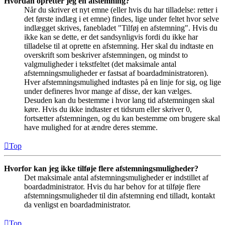
Hvordan opretter jeg en afstemning?
Når du skriver et nyt emne (eller hvis du har tilladelse: retter i
det første indlæg i et emne) findes, lige under feltet hvor selve
indlægget skrives, fanebladet "Tilføj en afstemning". Hvis du
ikke kan se dette, er det sandsynligvis fordi du ikke har
tilladelse til at oprette en afstemning. Her skal du indtaste en
overskrift som beskriver afstemningen, og mindst to
valgmuligheder i tekstfeltet (det maksimale antal
afstemningsmuligheder er fastsat af boardadministratoren).
Hver afstemningsmulighed indtastes på en linje for sig, og lige
under defineres hvor mange af disse, der kan vælges.
Desuden kan du bestemme i hvor lang tid afstemningen skal
køre. Hvis du ikke indtaster et tidsrum eller skriver 0,
fortsætter afstemningen, og du kan bestemme om brugere skal
have mulighed for at ændre deres stemme.
Top
Hvorfor kan jeg ikke tilføje flere afstemningsmuligheder?
Det maksimale antal afstemningsmuligheder er indstillet af
boardadministrator. Hvis du har behov for at tilføje flere
afstemningsmuligheder til din afstemning end tilladt, kontakt
da venligst en boardadministrator.
Top