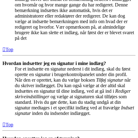
om hvornår og hvor mange gange du har redigeret. Denne
bemærkning indsættes ikke automatisk, hvis det er
administratorer eller redaktører der redigerer. De kan dog
vælge at indsætte bemærkningen med info om hvad der er
redigeret og hvorfor. Vær opmærksom på, at almindelige
brugere ikke kan slette et indlæg, når først der er blevet svaret
på det
Top
Hvordan indsætter jeg en signatur i mine indlæg?
For et indsætte en signatur nederst i dit indlæg, skal du først
oprette en signatur i brugerkontrolpanelet under din profil.
Når den er oprettet, kan du vælge boksen
Tilføj signatur
når
du skriver indlægget. Du kan også vælge at der altid skal
indsættes en signatur til dine indlæg, ved at gå ind i
Rediger
skriveindstillinger
og vælge at signaturen skal tilføjes som
standard. Hvis du gør dette, kan du stadig undgå at din
signatur medtages i et specifikt indlæg ved at fravælge
Indsæt
signatur
inden du indsender indlægget.
Top