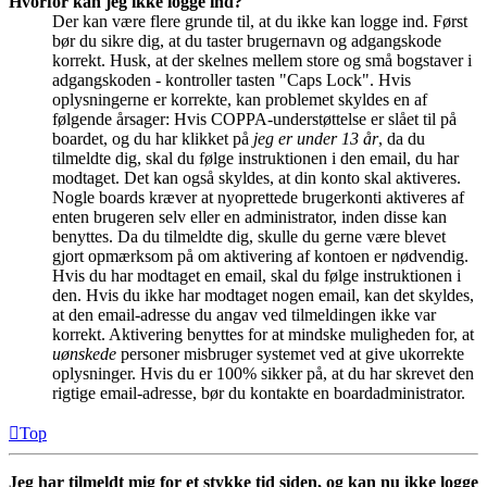
Hvorfor kan jeg ikke logge ind?
Der kan være flere grunde til, at du ikke kan logge ind. Først
bør du sikre dig, at du taster brugernavn og adgangskode
korrekt. Husk, at der skelnes mellem store og små bogstaver i
adgangskoden - kontroller tasten "Caps Lock". Hvis
oplysningerne er korrekte, kan problemet skyldes en af
følgende årsager: Hvis COPPA-understøttelse er slået til på
boardet, og du har klikket på
jeg er under 13 år
, da du
tilmeldte dig, skal du følge instruktionen i den email, du har
modtaget. Det kan også skyldes, at din konto skal aktiveres.
Nogle boards kræver at nyoprettede brugerkonti aktiveres af
enten brugeren selv eller en administrator, inden disse kan
benyttes. Da du tilmeldte dig, skulle du gerne være blevet
gjort opmærksom på om aktivering af kontoen er nødvendig.
Hvis du har modtaget en email, skal du følge instruktionen i
den. Hvis du ikke har modtaget nogen email, kan det skyldes,
at den email-adresse du angav ved tilmeldingen ikke var
korrekt. Aktivering benyttes for at mindske muligheden for, at
uønskede
personer misbruger systemet ved at give ukorrekte
oplysninger. Hvis du er 100% sikker på, at du har skrevet den
rigtige email-adresse, bør du kontakte en boardadministrator.
Top
Jeg har tilmeldt mig for et stykke tid siden, og kan nu ikke logge