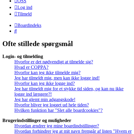
OSS
Log ind
Tilmeld
Boardindeks
Søg
Ofte stillede spørgsmål
Login- og tilmelding
Hvorfor er det nødvendigt at tilmelde sig?
Hvad er COPPA?
Hvorfor kan jeg ikke tilmelde mig?
Jeg har tilmeldt mig, men kan ikke logge ind!
Hvorfor kan jeg ikke logge ind?
Jeg har tilmeldt mig for et stykke tid siden, og kan nu ikke
logge ind længere?!
Jeg har glemt min adgangskode!
Hvorfor bliver jeg logget ud hele tiden?
Hvilken funktion har "Slet alle boardcookies"?
Brugerindstillinger og muligheder
Hvordan ændrer jeg mine boardindstillinger?
Hvordan forhindrer jeg at mit navn fremgår af listen "Hvem er