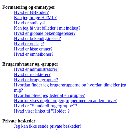
Formatering og emnetyper
Hvad er BBkoder?
Kan jeg bruge HTML?
Hvad er smileys?
Kan jeg få vist billeder i mit indlæg?
Hvad er globale bekendtgørelser?
Hvad er bekendtgørelser?
Hvad er opslag?
Hvad er låste emner?
Hvad er emneikoner?
Brugerniveauer og -grupper
Hvad er administratorer?
Hvad er redaktører?
Hvad er brugergrupper?
Hvordan finder jeg brugergrupperne og hvordan tilmelder jeg
mig?
Hvordan bliver jeg leder af en gruppe?
Hvorfor vises nogle brugergrupper med en anden farve?
Hvad er "Standardbrugergruppe"?
Hvad viser linket til "Holdet"?
Private beskeder
Jeg kan ikke sende private beskeder!