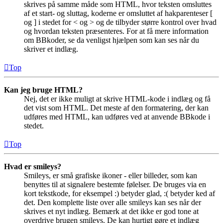
skrives på samme måde som HTML, hvor teksten omsluttes
af et start- og sluttag, koderne er omsluttet af hakparenteser [
og ] i stedet for < og > og de tilbyder større kontrol over hvad
og hvordan teksten præsenteres. For at få mere information
om BBkoder, se da venligst hjælpen som kan ses når du
skriver et indlæg.
Top
Kan jeg bruge HTML?
Nej, det er ikke muligt at skrive HTML-kode i indlæg og få
det vist som HTML. Det meste af den formatering, der kan
udføres med HTML, kan udføres ved at anvende BBkode i
stedet.
Top
Hvad er smileys?
Smileys, er små grafiske ikoner - eller billeder, som kan
benyttes til at signalere bestemte følelser. De bruges via en
kort tekstkode, for eksempel :) betyder glad, :( betyder ked af
det. Den komplette liste over alle smileys kan ses når der
skrives et nyt indlæg. Bemærk at det ikke er god tone at
overdrive brugen smileys. De kan hurtigt gøre et indlæg