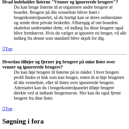
Hvad indeholder listerne "Venner og ignorerede brugere"?
Du kan bruge listerne til at organisere andre brugere af
boardet. Brugere på din venneliste bliver listet i
brugerkontrolpanelet, så du hurtigt kan se deres onlinestatus
og sende dem private beskeder. Afhængig af om boardets
skabelon understøtter dette, vil indlæg fra disse brugere også
blive fremhævet. Hvis du vælger at ignorere en bruger, vil alle
indlæg fra denne som standard blive skjult for dig.
Top
Hvordan tilføjer og fjerner jeg brugere på mine lister over
venner og ignorerede brugere?
Du kan føje brugere til listerne på to måder. I hver brugers
profil findes et link som kan bruges, enten til at føje brugeren
til din venneliste, eller til listen over ignorerede brugere.
Alternativt kan du i brugerkontrolpanelet tilføje brugere
direkte ved at indtaste brugernavne. Her kan du også fjerne
brugere fra dine lister.
Top
Søgning i fora