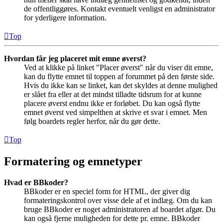
de offentliggøres. Kontakt eventuelt venligst en administrator
for yderligere information.
Top
Hvordan får jeg placeret mit emne øverst?
Ved at klikke på linket "Placer øverst" når du viser dit emne,
kan du flytte emnet til toppen af forummet på den første side.
Hvis du ikke kan se linket, kan det skyldes at denne mulighed
er slået fra eller at det mindst tilladte tidsrum for at kunne
placere øverst endnu ikke er forløbet. Du kan også flytte
emnet øverst ved simpelthen at skrive et svar i emnet. Men
følg boardets regler herfor, når du gør dette.
Top
Formatering og emnetyper
Hvad er BBkoder?
BBkoder er en speciel form for HTML, der giver dig
formateringskontrol over visse dele af et indlæg. Om du kan
bruge BBkoder er noget administratoren af boardet afgør. Du
kan også fjerne muligheden for dette pr. emne. BBkoder