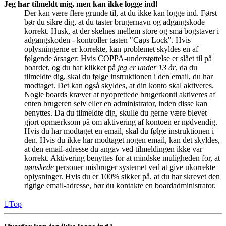
Jeg har tilmeldt mig, men kan ikke logge ind!
Der kan være flere grunde til, at du ikke kan logge ind. Først
bør du sikre dig, at du taster brugernavn og adgangskode
korrekt. Husk, at der skelnes mellem store og små bogstaver i
adgangskoden - kontroller tasten "Caps Lock". Hvis
oplysningerne er korrekte, kan problemet skyldes en af
følgende årsager: Hvis COPPA-understøttelse er slået til på
boardet, og du har klikket på
jeg er under 13 år
, da du
tilmeldte dig, skal du følge instruktionen i den email, du har
modtaget. Det kan også skyldes, at din konto skal aktiveres.
Nogle boards kræver at nyoprettede brugerkonti aktiveres af
enten brugeren selv eller en administrator, inden disse kan
benyttes. Da du tilmeldte dig, skulle du gerne være blevet
gjort opmærksom på om aktivering af kontoen er nødvendig.
Hvis du har modtaget en email, skal du følge instruktionen i
den. Hvis du ikke har modtaget nogen email, kan det skyldes,
at den email-adresse du angav ved tilmeldingen ikke var
korrekt. Aktivering benyttes for at mindske muligheden for, at
uønskede
personer misbruger systemet ved at give ukorrekte
oplysninger. Hvis du er 100% sikker på, at du har skrevet den
rigtige email-adresse, bør du kontakte en boardadministrator.
Top