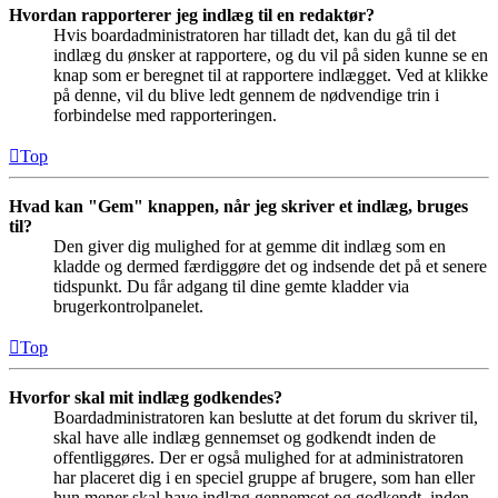
Hvordan rapporterer jeg indlæg til en redaktør?
Hvis boardadministratoren har tilladt det, kan du gå til det
indlæg du ønsker at rapportere, og du vil på siden kunne se en
knap som er beregnet til at rapportere indlægget. Ved at klikke
på denne, vil du blive ledt gennem de nødvendige trin i
forbindelse med rapporteringen.
Top
Hvad kan "Gem" knappen, når jeg skriver et indlæg, bruges
til?
Den giver dig mulighed for at gemme dit indlæg som en
kladde og dermed færdiggøre det og indsende det på et senere
tidspunkt. Du får adgang til dine gemte kladder via
brugerkontrolpanelet.
Top
Hvorfor skal mit indlæg godkendes?
Boardadministratoren kan beslutte at det forum du skriver til,
skal have alle indlæg gennemset og godkendt inden de
offentliggøres. Der er også mulighed for at administratoren
har placeret dig i en speciel gruppe af brugere, som han eller
hun mener skal have indlæg gennemset og godkendt, inden