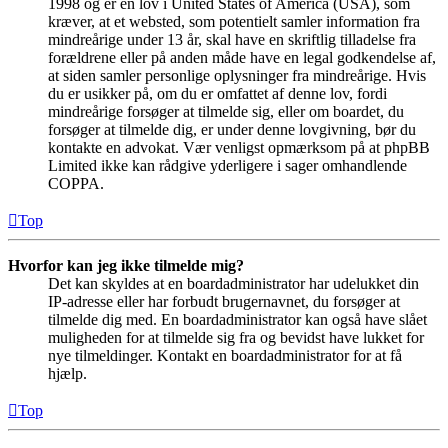
1998 og er en lov i United States of America (USA), som
kræver, at et websted, som potentielt samler information fra
mindreårige under 13 år, skal have en skriftlig tilladelse fra
forældrene eller på anden måde have en legal godkendelse af,
at siden samler personlige oplysninger fra mindreårige. Hvis
du er usikker på, om du er omfattet af denne lov, fordi
mindreårige forsøger at tilmelde sig, eller om boardet, du
forsøger at tilmelde dig, er under denne lovgivning, bør du
kontakte en advokat. Vær venligst opmærksom på at phpBB
Limited ikke kan rådgive yderligere i sager omhandlende
COPPA.
Top
Hvorfor kan jeg ikke tilmelde mig?
Det kan skyldes at en boardadministrator har udelukket din
IP-adresse eller har forbudt brugernavnet, du forsøger at
tilmelde dig med. En boardadministrator kan også have slået
muligheden for at tilmelde sig fra og bevidst have lukket for
nye tilmeldinger. Kontakt en boardadministrator for at få
hjælp.
Top