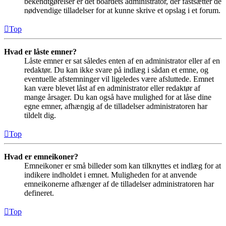
bekendtgørelser er det boardets administrator, der fastsætter de
nødvendige tilladelser for at kunne skrive et opslag i et forum.
Top
Hvad er låste emner?
Låste emner er sat således enten af en administrator eller af en
redaktør. Du kan ikke svare på indlæg i sådan et emne, og
eventuelle afstemninger vil ligeledes være afsluttede. Emnet
kan være blevet låst af en administrator eller redaktør af
mange årsager. Du kan også have mulighed for at låse dine
egne emner, afhængig af de tilladelser administratoren har
tildelt dig.
Top
Hvad er emneikoner?
Emneikoner er små billeder som kan tilknyttes et indlæg for at
indikere indholdet i emnet. Muligheden for at anvende
emneikonerne afhænger af de tilladelser administratoren har
defineret.
Top