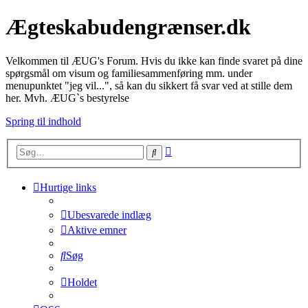
Ægteskabudengrænser.dk
Velkommen til ÆUG's Forum. Hvis du ikke kan finde svaret på dine
spørgsmål om visum og familiesammenføring mm. under
menupunktet "jeg vil...", så kan du sikkert få svar ved at stille dem
her. Mvh. ÆUG`s bestyrelse
Spring til indhold
Avanceret
Søg
søgning
Hurtige links
Ubesvarede indlæg
Aktive emner
Søg
Holdet