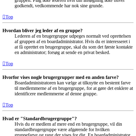
gruppen. Plag ikke lederen hvis din ansøgning ikke bliver
godkendt, vedkommende har nok sine grunde.
Top
Hvordan bliver jeg leder af en gruppe?
Lederen af en brugergruppe udpeges normalt ved oprettelsen
af gruppen af en boardadministrator. Hvis du er interesseret i
at få oprettet en brugergruppe, skal du som det første kontakte
en administrator; forsøg at sende en privat besked.
Top
Hvorfor vises nogle brugergrupper med en anden farve?
Boardadministratoren kan vælge at tilknytte en bestemt farve
til medlemmerne af en brugergruppe, for at gøre det enklere at
identificere medlemmerne af denne gruppe.
Top
Hvad er "Standardbrugergruppe"?
Hvis du er medlem af mere end en brugergruppe, vil din
standardbrugergruppe være afgørende for hvilken
gruppefarve og rang der vises for dig. En boardadministrator