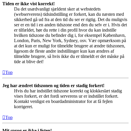
Tiden er ikke vist korrekt!
Da det usædvanligt sjældent sker at webstedets
(webserverens) tidsindstilling er forkert, kan du næsten med
sikkerhed gå ud fra at den tid du ser er rigtig. Det du muligvis
ser er en tid i en anden tidszone end den du selv er i. Hvis det
er tilfældet, bør du rette i din profil hvor du kan indstille
hvilken tidszone du befinder dig i, for eksempel København,
London, Paris, New York, Sydney, osv. Vær opmærksom på
at det kun er muligt for tilmeldte brugere at ændre tidszonen,
ligesom de fleste andre indstillinger kun kan ændres af
tilmeldte brugere, så hvis ikke du er tilmeldt er det måske på
tide at blive det!
Top
Jeg har ændret tidszonen og tiden er stadig forkert!
Hvis du har indstillet tidszone korrekt og klokkeslæt stadig
vises forkert, er det fordi serverens ur er indstillet forkert.
Kontakt venligst en boardadministrator for at få fejlen
korrigeret.
Top
Mit sprog er ikke i listen!