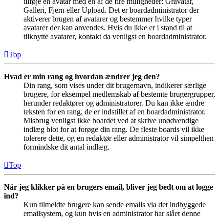
tilføje en avatar med en af de fire muligheder: Gravatar,
Galleri, Fjern eller Upload. Det er boardadministrator der
aktiverer brugen af avatarer og bestemmer hvilke typer
avatarer der kan anvendes. Hvis du ikke er i stand til at
tilknytte avatarer, kontakt da venligst en boardadministrator.
Top
Hvad er min rang og hvordan ændrer jeg den?
Din rang, som vises under dit brugernavn, indikerer særlige
brugere, for eksempel medlemskab af bestemte brugergrupper,
herunder redaktører og administratorer. Du kan ikke ændre
teksten for en rang, de er indstillet af en boardadministrator.
Misbrug venligst ikke boardet ved at skrive unødvendige
indlæg blot for at forøge din rang. De fleste boards vil ikke
tolerere dette, og en redaktør eller administrator vil simpelthen
formindske dit antal indlæg.
Top
Når jeg klikker på en brugers email, bliver jeg bedt om at logge
ind?
Kun tilmeldte brugere kan sende emails via det indbyggede
emailsystem, og kun hvis en administrator har slået denne