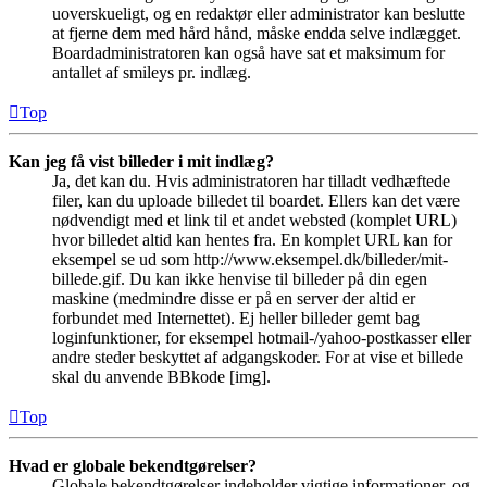
uoverskueligt, og en redaktør eller administrator kan beslutte
at fjerne dem med hård hånd, måske endda selve indlægget.
Boardadministratoren kan også have sat et maksimum for
antallet af smileys pr. indlæg.
Top
Kan jeg få vist billeder i mit indlæg?
Ja, det kan du. Hvis administratoren har tilladt vedhæftede
filer, kan du uploade billedet til boardet. Ellers kan det være
nødvendigt med et link til et andet websted (komplet URL)
hvor billedet altid kan hentes fra. En komplet URL kan for
eksempel se ud som http://www.eksempel.dk/billeder/mit-
billede.gif. Du kan ikke henvise til billeder på din egen
maskine (medmindre disse er på en server der altid er
forbundet med Internettet). Ej heller billeder gemt bag
loginfunktioner, for eksempel hotmail-/yahoo-postkasser eller
andre steder beskyttet af adgangskoder. For at vise et billede
skal du anvende BBkode [img].
Top
Hvad er globale bekendtgørelser?
Globale bekendtgørelser indeholder vigtige informationer, og