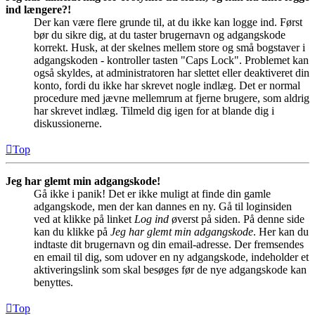
ind længere?!
Der kan være flere grunde til, at du ikke kan logge ind. Først
bør du sikre dig, at du taster brugernavn og adgangskode
korrekt. Husk, at der skelnes mellem store og små bogstaver i
adgangskoden - kontroller tasten "Caps Lock". Problemet kan
også skyldes, at administratoren har slettet eller deaktiveret din
konto, fordi du ikke har skrevet nogle indlæg. Det er normal
procedure med jævne mellemrum at fjerne brugere, som aldrig
har skrevet indlæg. Tilmeld dig igen for at blande dig i
diskussionerne.
Top
Jeg har glemt min adgangskode!
Gå ikke i panik! Det er ikke muligt at finde din gamle
adgangskode, men der kan dannes en ny. Gå til loginsiden
ved at klikke på linket
Log ind
øverst på siden. På denne side
kan du klikke på
Jeg har glemt min adgangskode
. Her kan du
indtaste dit brugernavn og din email-adresse. Der fremsendes
en email til dig, som udover en ny adgangskode, indeholder et
aktiveringslink som skal besøges før de nye adgangskode kan
benyttes.
Top