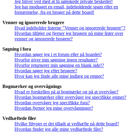
Jeg bliver ved med at få uønskede private beskeder!
Jeg har modtaget en email, indeholdende spam eller en
fornærmelse, fra en bruger på dette board!
Venner og ignorerede brugere
Hvad indeholder listerne "Venner og ignorerede brugere"?
Hvordan tilføjer og fjerner jeg brugere på mine lister over
venner og ignorerede brugere?
Søgning i fora
Hvordan søger jeg i et forum eller på boardet?
Hvorfor giver min søgning ingen resultater?
Hvorfor returnerer min søgning en blank side!?
Hvordan søger jeg efter brugere?
Hvor kan jeg finde alle mine indlæg og emner?
Bogmærker og overvågnings
Hvad er forskellen på at bogmærke og på at overvåge?
Hvordan bogmærker eller overvåger jeg specifikke emner?
Hvordan overvåger jeg specifikke fora?
Hvordan fjerner jeg mine overvågninger?
Vedhæftede filer
Hvilke filtyper er det tilladt at vedhæfte på dette board?
Hvordan finder jeg alle mine vedhæftede filer?