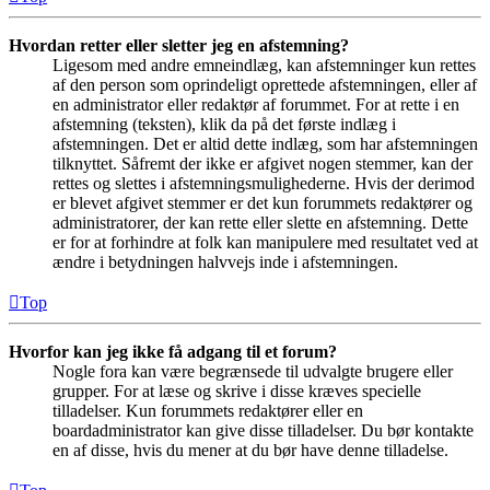
Hvordan retter eller sletter jeg en afstemning?
Ligesom med andre emneindlæg, kan afstemninger kun rettes
af den person som oprindeligt oprettede afstemningen, eller af
en administrator eller redaktør af forummet. For at rette i en
afstemning (teksten), klik da på det første indlæg i
afstemningen. Det er altid dette indlæg, som har afstemningen
tilknyttet. Såfremt der ikke er afgivet nogen stemmer, kan der
rettes og slettes i afstemningsmulighederne. Hvis der derimod
er blevet afgivet stemmer er det kun forummets redaktører og
administratorer, der kan rette eller slette en afstemning. Dette
er for at forhindre at folk kan manipulere med resultatet ved at
ændre i betydningen halvvejs inde i afstemningen.
Top
Hvorfor kan jeg ikke få adgang til et forum?
Nogle fora kan være begrænsede til udvalgte brugere eller
grupper. For at læse og skrive i disse kræves specielle
tilladelser. Kun forummets redaktører eller en
boardadministrator kan give disse tilladelser. Du bør kontakte
en af disse, hvis du mener at du bør have denne tilladelse.