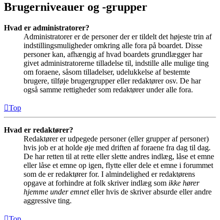
Brugerniveauer og -grupper
Hvad er administratorer?
Administratorer er de personer der er tildelt det højeste trin af
indstillingsmuligheder omkring alle fora på boardet. Disse
personer kan, afhængig af hvad boardets grundlægger har
givet administratorerne tilladelse til, indstille alle mulige ting
om foraene, såsom tilladelser, udelukkelse af bestemte
brugere, tilføje brugergrupper eller redaktører osv. De har
også samme rettigheder som redaktører under alle fora.
Top
Hvad er redaktører?
Redaktører er udpegede personer (eller grupper af personer)
hvis job er at holde øje med driften af foraene fra dag til dag.
De har retten til at rette eller slette andres indlæg, låse et emne
eller låse et emne op igen, flytte eller dele et emne i forummet
som de er redaktører for. I almindelighed er redaktørens
opgave at forhindre at folk skriver indlæg som
ikke hører
hjemme under emnet
eller hvis de skriver absurde eller andre
aggressive ting.
Top