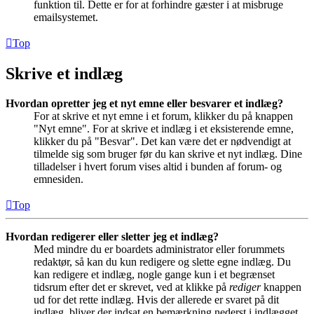
funktion til. Dette er for at forhindre gæster i at misbruge
emailsystemet.
Top
Skrive et indlæg
Hvordan opretter jeg et nyt emne eller besvarer et indlæg?
For at skrive et nyt emne i et forum, klikker du på knappen
"Nyt emne". For at skrive et indlæg i et eksisterende emne,
klikker du på "Besvar". Det kan være det er nødvendigt at
tilmelde sig som bruger før du kan skrive et nyt indlæg. Dine
tilladelser i hvert forum vises altid i bunden af forum- og
emnesiden.
Top
Hvordan redigerer eller sletter jeg et indlæg?
Med mindre du er boardets administrator eller forummets
redaktør, så kan du kun redigere og slette egne indlæg. Du
kan redigere et indlæg, nogle gange kun i et begrænset
tidsrum efter det er skrevet, ved at klikke på
rediger
knappen
ud for det rette indlæg. Hvis der allerede er svaret på dit
indlæg, bliver der indsat en bemærkning nederst i indlægget