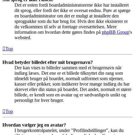
Det er enten fordi boardadministratorerne ikke har installeret
dit sprog, eller fordi det ikke er oversat endnu. Prøv at spørge
en boardadministrator om det er muligt at installere den
sprogpakke som du har brug for. Hvis den ikke eksisterer er
du velkommen til selv at foretage oversættelsen. Mere
information om hvordan dette gøres findes på
phpBB Group
's
websted.
Top
Hvad betyder billedet efter mit brugernavn?
Der kan vises to billeder sammen med et brugernavn når
indlæg læses. Det ene er et billede tilknyttet din rang som
tilmeldt bruger på boardet, normalt udformet som stjerner,
kasser eller prikker, som indikerer hvor mange indlæg du har
skrevet eller din status på boardet. Det andet, normalt et større
billede, er kendt som en avatar og er sædvanligvis unikt og
personligt for hver bruger.
Top
Hvordan vælger jeg en avatar?
I brugerkontrolpanelet, under "Profilindstillinger", kan du