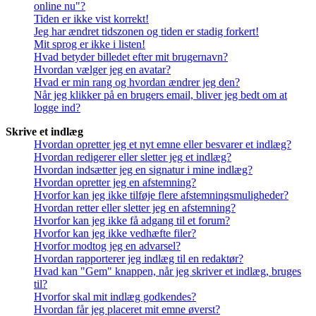
online nu"?
Tiden er ikke vist korrekt!
Jeg har ændret tidszonen og tiden er stadig forkert!
Mit sprog er ikke i listen!
Hvad betyder billedet efter mit brugernavn?
Hvordan vælger jeg en avatar?
Hvad er min rang og hvordan ændrer jeg den?
Når jeg klikker på en brugers email, bliver jeg bedt om at
logge ind?
Skrive et indlæg
Hvordan opretter jeg et nyt emne eller besvarer et indlæg?
Hvordan redigerer eller sletter jeg et indlæg?
Hvordan indsætter jeg en signatur i mine indlæg?
Hvordan opretter jeg en afstemning?
Hvorfor kan jeg ikke tilføje flere afstemningsmuligheder?
Hvordan retter eller sletter jeg en afstemning?
Hvorfor kan jeg ikke få adgang til et forum?
Hvorfor kan jeg ikke vedhæfte filer?
Hvorfor modtog jeg en advarsel?
Hvordan rapporterer jeg indlæg til en redaktør?
Hvad kan "Gem" knappen, når jeg skriver et indlæg, bruges
til?
Hvorfor skal mit indlæg godkendes?
Hvordan får jeg placeret mit emne øverst?