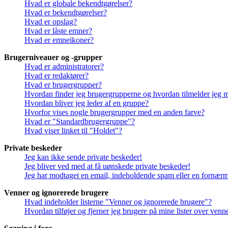
Hvad er globale bekendtgørelser?
Hvad er bekendtgørelser?
Hvad er opslag?
Hvad er låste emner?
Hvad er emneikoner?
Brugerniveauer og -grupper
Hvad er administratorer?
Hvad er redaktører?
Hvad er brugergrupper?
Hvordan finder jeg brugergrupperne og hvordan tilmelder jeg 
Hvordan bliver jeg leder af en gruppe?
Hvorfor vises nogle brugergrupper med en anden farve?
Hvad er "Standardbrugergruppe"?
Hvad viser linket til "Holdet"?
Private beskeder
Jeg kan ikke sende private beskeder!
Jeg bliver ved med at få uønskede private beskeder!
Jeg har modtaget en email, indeholdende spam eller en fornærme
Venner og ignorerede brugere
Hvad indeholder listerne "Venner og ignorerede brugere"?
Hvordan tilføjer og fjerner jeg brugere på mine lister over ven