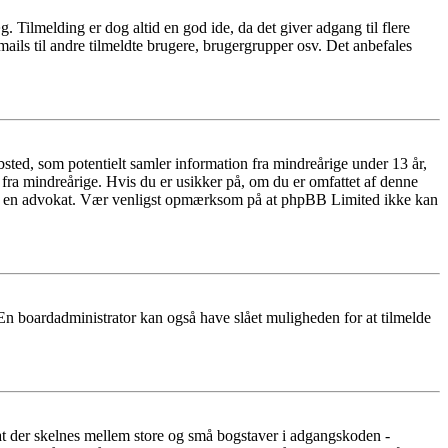
æg. Tilmelding er dog altid en god ide, da det giver adgang til flere
ails til andre tilmeldte brugere, brugergrupper osv. Det anbefales
ted, som potentielt samler information fra mindreårige under 13 år,
r fra mindreårige. Hvis du er usikker på, om du er omfattet af denne
takte en advokat. Vær venligst opmærksom på at phpBB Limited ikke kan
 En boardadministrator kan også have slået muligheden for at tilmelde
 at der skelnes mellem store og små bogstaver i adgangskoden -