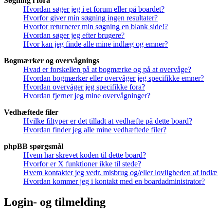
Søgning i fora
Hvordan søger jeg i et forum eller på boardet?
Hvorfor giver min søgning ingen resultater?
Hvorfor returnerer min søgning en blank side!?
Hvordan søger jeg efter brugere?
Hvor kan jeg finde alle mine indlæg og emner?
Bogmærker og overvågnings
Hvad er forskellen på at bogmærke og på at overvåge?
Hvordan bogmærker eller overvåger jeg specifikke emner?
Hvordan overvåger jeg specifikke fora?
Hvordan fjerner jeg mine overvågninger?
Vedhæftede filer
Hvilke filtyper er det tilladt at vedhæfte på dette board?
Hvordan finder jeg alle mine vedhæftede filer?
phpBB spørgsmål
Hvem har skrevet koden til dette board?
Hvorfor er X funktioner ikke til stede?
Hvem kontakter jeg vedr. misbrug og/eller lovligheden af indlæg
Hvordan kommer jeg i kontakt med en boardadministrator?
Login- og tilmelding