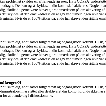
kan problemet skyldes en af følgende årsager: Hvis COPPA-understøttels
r modtaget. Det kan også skyldes, at din konto skal aktiveres. Nogle boa
te dig, skulle du gerne være blevet gjort opmærksom på om aktivering a
 det skyldes, at den email-adresse du angav ved tilmeldingen ikke var k
ysninger. Hvis du er 100% sikker på, at du har skrevet den rigtige emai
bør du sikre dig, at du taster brugernavn og adgangskode korrekt. Husk,
kan problemet skyldes en af følgende årsager: Hvis COPPA-understøttels
r modtaget. Det kan også skyldes, at din konto skal aktiveres. Nogle boa
te dig, skulle du gerne være blevet gjort opmærksom på om aktivering a
 det skyldes, at den email-adresse du angav ved tilmeldingen ikke var k
ysninger. Hvis du er 100% sikker på, at du har skrevet den rigtige emai
 ind længere?!
bør du sikre dig, at du taster brugernavn og adgangskode korrekt. Husk,
dministratoren har slettet eller deaktiveret din konto, fordi du ikke 
n for at blande dig i diskussionerne.