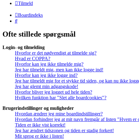
Tilmeld
Boardindeks
Søg
Ofte stillede spørgsmål
Login- og tilmelding
Hvorfor er det nødvendigt at tilmelde sig?
Hvad er COPPA?
Hvorfor kan jeg ikke tilmelde mig?
Jeg har tilmeldt mig, men kan ikke logge ind!
Hvorfor kan jeg ikke logge ind?
Jeg har tilmeldt mig for et stykke tid siden, og kan nu ikke log
Jeg har glemt min adgangskode!
Hvorfor bliver jeg logget ud hele tiden?
Hvilken funktion har "Slet alle boardcookies"?
Brugerindstillinger og muligheder
Hvordan ændrer jeg mine boardindstillinger?
Hvordan forhindrer jeg at mit navn fremgår af listen "Hvem er 
Tiden er ikke vist korrekt!
Jeg har ændret tidszonen og tiden er stadig forkert!
Mit sprog er ikke i listen!