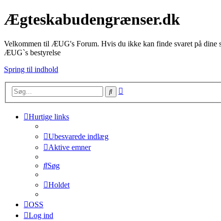
Ægteskabudengrænser.dk
Velkommen til ÆUG's Forum. Hvis du ikke kan finde svaret på dine sp
ÆUG`s bestyrelse
Spring til indhold
Avanceret
Søg
søgning
Hurtige links
Ubesvarede indlæg
Aktive emner
Søg
Holdet
OSS
Log ind