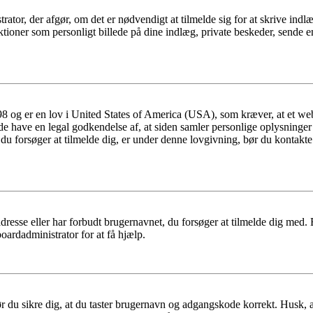
trator, der afgør, om det er nødvendigt at tilmelde sig for at skrive indl
ioner som personligt billede på dine indlæg, private beskeder, sende em
 og er en lov i United States of America (USA), som kræver, at et webs
måde have en legal godkendelse af, at siden samler personlige oplysninge
det, du forsøger at tilmelde dig, er under denne lovgivning, bør du kon
dresse eller har forbudt brugernavnet, du forsøger at tilmelde dig med.
oardadministrator for at få hjælp.
bør du sikre dig, at du taster brugernavn og adgangskode korrekt. Husk,