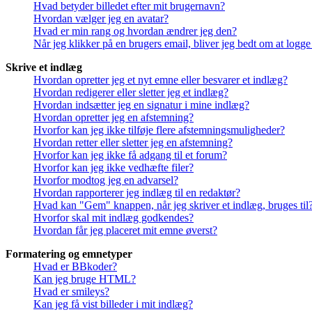
Hvad betyder billedet efter mit brugernavn?
Hvordan vælger jeg en avatar?
Hvad er min rang og hvordan ændrer jeg den?
Når jeg klikker på en brugers email, bliver jeg bedt om at logge
Skrive et indlæg
Hvordan opretter jeg et nyt emne eller besvarer et indlæg?
Hvordan redigerer eller sletter jeg et indlæg?
Hvordan indsætter jeg en signatur i mine indlæg?
Hvordan opretter jeg en afstemning?
Hvorfor kan jeg ikke tilføje flere afstemningsmuligheder?
Hvordan retter eller sletter jeg en afstemning?
Hvorfor kan jeg ikke få adgang til et forum?
Hvorfor kan jeg ikke vedhæfte filer?
Hvorfor modtog jeg en advarsel?
Hvordan rapporterer jeg indlæg til en redaktør?
Hvad kan "Gem" knappen, når jeg skriver et indlæg, bruges til
Hvorfor skal mit indlæg godkendes?
Hvordan får jeg placeret mit emne øverst?
Formatering og emnetyper
Hvad er BBkoder?
Kan jeg bruge HTML?
Hvad er smileys?
Kan jeg få vist billeder i mit indlæg?