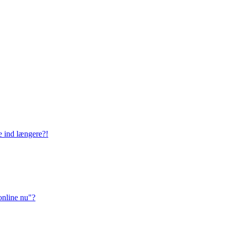
ge ind længere?!
online nu"?